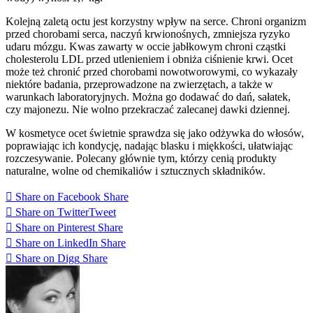
Kolejną zaletą octu jest korzystny wpływ na serce. Chroni organizm
przed chorobami serca, naczyń krwionośnych, zmniejsza ryzyko
udaru mózgu. Kwas zawarty w occie jabłkowym chroni cząstki
cholesterolu LDL przed utlenieniem i obniża ciśnienie krwi. Ocet
może też chronić przed chorobami nowotworowymi, co wykazały
niektóre badania, przeprowadzone na zwierzętach, a także w
warunkach laboratoryjnych. Można go dodawać do dań, sałatek,
czy majonezu. Nie wolno przekraczać zalecanej dawki dziennej.
W kosmetyce ocet świetnie sprawdza się jako odżywka do włosów,
poprawiając ich kondycję, nadając blasku i miękkości, ułatwiając
rozczesywanie. Polecany głównie tym, którzy cenią produkty
naturalne, wolne od chemikaliów i sztucznych składników.
Share on Facebook
Share
Share on Twitter
Tweet
Share on Pinterest
Share
Share on LinkedIn
Share
Share on Digg
Share