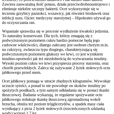
Zawiera zauważalną ilość potasu, działa przeciwdrobnoustrojowo i
eliminuje niektóre szczepy bakterii. Ocet wykorzystuje się w
leczeniu grzybicy paznokci, wszawicy, jak również brodawek oraz
infekcji uszu. Ojciec medycyny starożytnej – Hipokrates używał go
do oczyszczania ran.
Wspaniale sprawdza się w procesie wydłużenie trwałości jedzenia.
To naturalny konserwant. Dla tych, którzy zmagają się z
podwyższonym poziomem cukru bardzo pomocne będą jego
cudowne właściwości, dlatego zalecany jest osobom chorym m.in.
na cukrzycę, zwłaszcza typu drugiego, charakteryzującą się
podwyższonym poziomem glukozy we krwi, co jest wynikiem
insulino-oporności jak też niezdolnością do wytwarzania insuliny.
Wysoki poziom cukru we krwi przyspiesza procesy starzenia, oraz
chorób przewlekłych. Zaleca się zażywanie 2 łyżek stołowych octu
jabłkowego przed snem.
Ocet jabłkowy pomaga w utracie zbędnych kilogramów. Wywołuje
uczucie sytości, a ponad to nie powoduje on skoków insuliny po
spożytych posiłkach, a tym samym odkładania się w postaci tkanki
tłuszczowej. Badania wykazują, że regularne spożywanie octu
jabłkowego redukuje tkankę tłuszczową zgromadzoną wokół
brzucha, obniża też poziom trójglicerydów, a spadek masy ciała
wynikający z picia 2 łyżek stołowych (rozcieńczonych szklanką
wody) wynosi 1,7 kg.