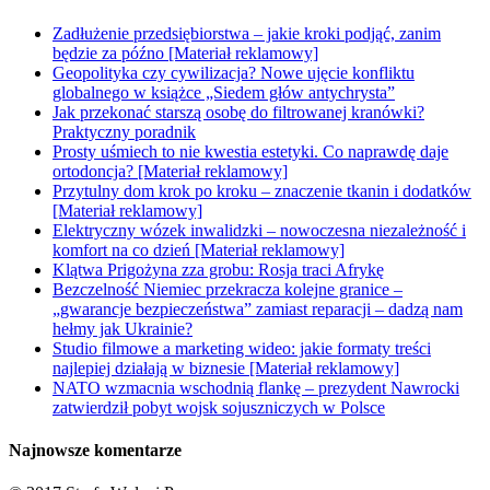
Zadłużenie przedsiębiorstwa – jakie kroki podjąć, zanim
będzie za późno [Materiał reklamowy]
Geopolityka czy cywilizacja? Nowe ujęcie konfliktu
globalnego w książce „Siedem głów antychrysta”
Jak przekonać starszą osobę do filtrowanej kranówki?
Praktyczny poradnik
Prosty uśmiech to nie kwestia estetyki. Co naprawdę daje
ortodoncja? [Materiał reklamowy]
Przytulny dom krok po kroku – znaczenie tkanin i dodatków
[Materiał reklamowy]
Elektryczny wózek inwalidzki – nowoczesna niezależność i
komfort na co dzień [Materiał reklamowy]
Klątwa Prigożyna zza grobu: Rosja traci Afrykę
Bezczelność Niemiec przekracza kolejne granice –
„gwarancje bezpieczeństwa” zamiast reparacji – dadzą nam
hełmy jak Ukrainie?
Studio filmowe a marketing wideo: jakie formaty treści
najlepiej działają w biznesie [Materiał reklamowy]
NATO wzmacnia wschodnią flankę – prezydent Nawrocki
zatwierdził pobyt wojsk sojuszniczych w Polsce
Najnowsze komentarze