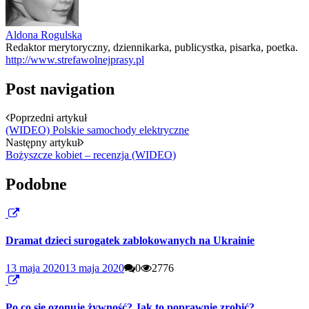
Aldona Rogulska
Redaktor merytoryczny, dziennikarka, publicystka, pisarka, poetka.
http://www.strefawolnejprasy.pl
Post navigation
Poprzedni artykuł
(WIDEO) Polskie samochody elektryczne
Następny artykuł
Bożyszcze kobiet – recenzja (WIDEO)
Podobne
Dramat dzieci surogatek zablokowanych na Ukrainie
13 maja 2020
13 maja 2020
0
2776
Po co się ozonuje żywność? Jak to poprawnie zrobić?