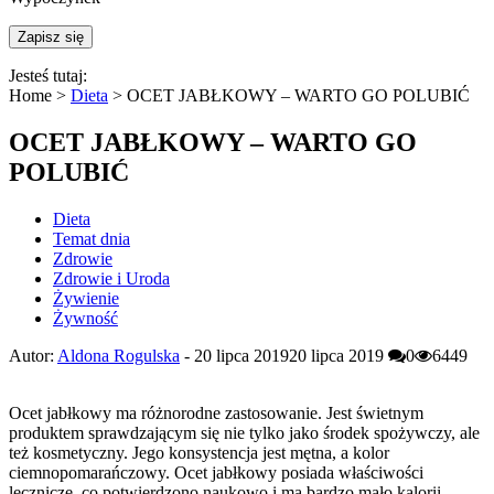
Jesteś tutaj:
Home >
Dieta
>
OCET JABŁKOWY – WARTO GO POLUBIĆ
OCET JABŁKOWY – WARTO GO
POLUBIĆ
Dieta
Temat dnia
Zdrowie
Zdrowie i Uroda
Żywienie
Żywność
Autor:
Aldona Rogulska
-
20 lipca 2019
20 lipca 2019
0
6449
Ocet jabłkowy ma różnorodne zastosowanie. Jest świetnym
produktem sprawdzającym się nie tylko jako środek spożywczy, ale
też kosmetyczny. Jego konsystencja jest mętna, a kolor
ciemnopomarańczowy. Ocet jabłkowy posiada właściwości
lecznicze, co potwierdzono naukowo i ma bardzo mało kalorii.