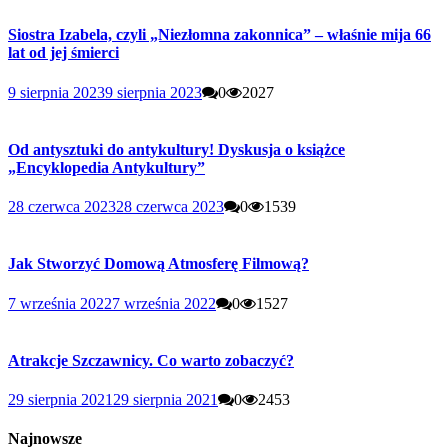
Siostra Izabela, czyli „Niezłomna zakonnica” – właśnie mija 66
lat od jej śmierci
9 sierpnia 2023
9 sierpnia 2023
0
2027
Od antysztuki do antykultury! Dyskusja o książce
„Encyklopedia Antykultury”
28 czerwca 2023
28 czerwca 2023
0
1539
Jak Stworzyć Domową Atmosferę Filmową?
7 września 2022
7 września 2022
0
1527
Atrakcje Szczawnicy. Co warto zobaczyć?
29 sierpnia 2021
29 sierpnia 2021
0
2453
Najnowsze