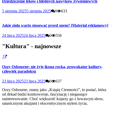
Dziedziczenie lęków i błędnych nawyków żywieniowych
5 sierpnia 2025
5 sierpnia 2025
0
633
Jakie zioła warto stosować przed snem? [Materiał reklamowy]
24 lipca 2025
24 lipca 2025
0
558
"Kultura" - najnowsze
Ozzy Osbourne: nie żyje ikona rocka, prowokator kultury,
człowiek paradoksu
23 lipca 2025
23 lipca 2025
0
637
Ozzy Osbourne, znany jako „Książę Ciemności”, to postać, która
od dekad budzi kontrowersje, fascynację i niegasnące
zainteresowanie. Choć większość kojarzy go z krwawym show,
satanicznymi aluzjami i ekscentrycznym stylem życia,