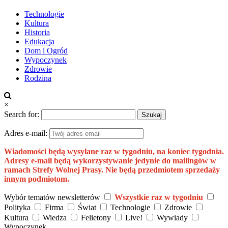
Technologie
Kultura
Historia
Edukacja
Dom i Ogród
Wypoczynek
Zdrowie
Rodzina
×
Search for:
Adres e-mail:
Wiadomości będą wysyłane raz w tygodniu, na koniec tygodnia.
Adresy e-mail będą wykorzystywanie jedynie do mailingów w
ramach Strefy Wolnej Prasy. Nie będą przedmiotem sprzedaży
innym podmiotom.
Wybór tematów newsletterów
Wszystkie raz w tygodniu
Polityka
Firma
Świat
Technologie
Zdrowie
Kultura
Wiedza
Felietony
Live!
Wywiady
Wypoczynek