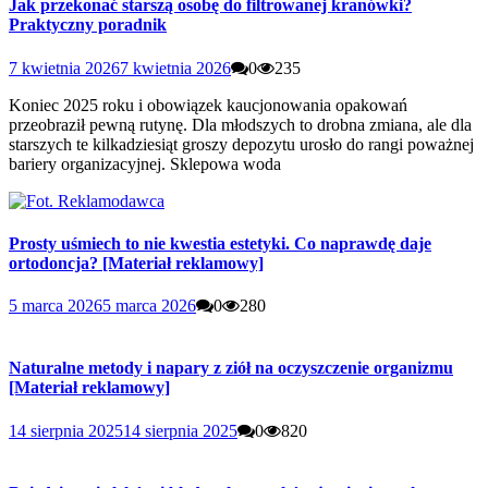
Jak przekonać starszą osobę do filtrowanej kranówki?
Praktyczny poradnik
7 kwietnia 2026
7 kwietnia 2026
0
235
Koniec 2025 roku i obowiązek kaucjonowania opakowań
przeobraził pewną rutynę. Dla młodszych to drobna zmiana, ale dla
starszych te kilkadziesiąt groszy depozytu urosło do rangi poważnej
bariery organizacyjnej. Sklepowa woda
Prosty uśmiech to nie kwestia estetyki. Co naprawdę daje
ortodoncja? [Materiał reklamowy]
5 marca 2026
5 marca 2026
0
280
Naturalne metody i napary z ziół na oczyszczenie organizmu
[Materiał reklamowy]
14 sierpnia 2025
14 sierpnia 2025
0
820