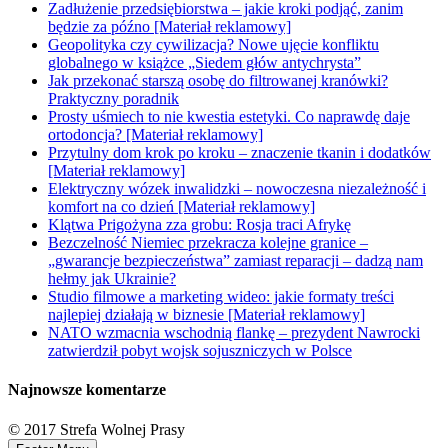
Zadłużenie przedsiębiorstwa – jakie kroki podjąć, zanim
będzie za późno [Materiał reklamowy]
Geopolityka czy cywilizacja? Nowe ujęcie konfliktu
globalnego w książce „Siedem głów antychrysta”
Jak przekonać starszą osobę do filtrowanej kranówki?
Praktyczny poradnik
Prosty uśmiech to nie kwestia estetyki. Co naprawdę daje
ortodoncja? [Materiał reklamowy]
Przytulny dom krok po kroku – znaczenie tkanin i dodatków
[Materiał reklamowy]
Elektryczny wózek inwalidzki – nowoczesna niezależność i
komfort na co dzień [Materiał reklamowy]
Klątwa Prigożyna zza grobu: Rosja traci Afrykę
Bezczelność Niemiec przekracza kolejne granice –
„gwarancje bezpieczeństwa” zamiast reparacji – dadzą nam
hełmy jak Ukrainie?
Studio filmowe a marketing wideo: jakie formaty treści
najlepiej działają w biznesie [Materiał reklamowy]
NATO wzmacnia wschodnią flankę – prezydent Nawrocki
zatwierdził pobyt wojsk sojuszniczych w Polsce
Najnowsze komentarze
© 2017 Strefa Wolnej Prasy