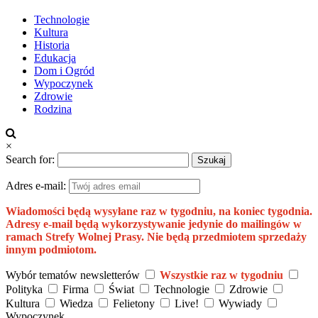
Technologie
Kultura
Historia
Edukacja
Dom i Ogród
Wypoczynek
Zdrowie
Rodzina
×
Search for:
Adres e-mail:
Wiadomości będą wysyłane raz w tygodniu, na koniec tygodnia.
Adresy e-mail będą wykorzystywanie jedynie do mailingów w
ramach Strefy Wolnej Prasy. Nie będą przedmiotem sprzedaży
innym podmiotom.
Wybór tematów newsletterów
Wszystkie raz w tygodniu
Polityka
Firma
Świat
Technologie
Zdrowie
Kultura
Wiedza
Felietony
Live!
Wywiady
Wypoczynek