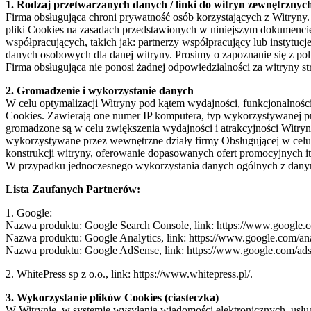
1. Rodzaj przetwarzanych danych / linki do witryn zewnętrznyc
Firma obsługująca chroni prywatność osób korzystających z Witryny
pliki Cookies na zasadach przedstawionych w niniejszym dokumencie
współpracujących, takich jak: partnerzy współpracujący lub instytucj
danych osobowych dla danej witryny. Prosimy o zapoznanie się z pol
Firma obsługująca nie ponosi żadnej odpowiedzialności za witryny str
2. Gromadzenie i wykorzystanie danych
W celu optymalizacji Witryny pod kątem wydajności, funkcjonalności
Cookies. Zawierają one numer IP komputera, typ wykorzystywanej prz
gromadzone są w celu zwiększenia wydajności i atrakcyjności Witry
wykorzystywane przez wewnętrzne działy firmy Obsługującej w celu o
konstrukcji witryny, oferowanie dopasowanych ofert promocyjnych it
W przypadku jednoczesnego wykorzystania danych ogólnych z danymi 
Lista Zaufanych Partnerów:
1. Google:
Nazwa produktu: Google Search Console, link: https://www.google.c
Nazwa produktu: Google Analytics, link: https://www.google.com/ana
Nazwa produktu: Google AdSense, link: https://www.google.com/ads
2. WhitePress sp z o.o., link: https://www.whitepress.pl/.
3. Wykorzystanie plików Cookies (ciasteczka)
W Witrynie, w systemie wysyłania wiadomości elektronicznych, usług 