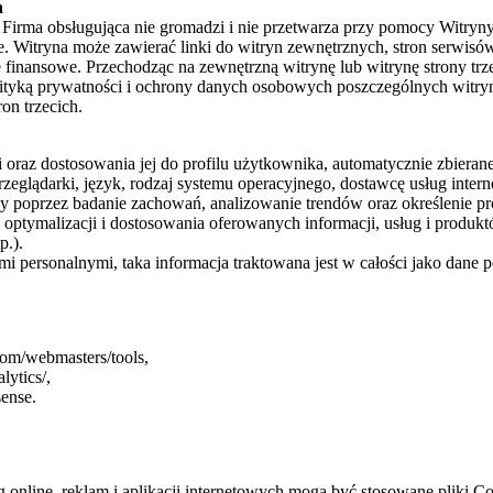
h
. Firma obsługująca nie gromadzi i nie przetwarza przy pomocy Witryn
. Witryna może zawierać linki do witryn zewnętrznych, stron serwis
e finansowe. Przechodząc na zewnętrzną witrynę lub witrynę strony trz
ityką prywatności i ochrony danych osobowych poszczególnych witryn 
on trzecich.
 oraz dostosowania jej do profilu użytkownika, automatycznie zbiera
eglądarki, język, rodzaj systemu operacyjnego, dostawcę usług intern
ny poprzez badanie zachowań, analizowanie trendów oraz określenie 
ptymalizacji i dostosowania oferowanych informacji, usług i produktó
p.).
personalnymi, taka informacja traktowana jest w całości jako dane pe
om/webmasters/tools,
lytics/,
ense.
online, reklam i aplikacji internetowych mogą być stosowane pliki Coo