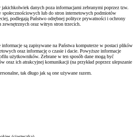
y jakichkolwiek danych poza informacjami zebranymi poprzez tzw.
ów społecznościowych lub do stron internetowych podmiotów
eciej, podlegają Państwo odrębnej polityce prywatności i ochrony
zewnętrznych oraz witryn stron trzecich.
ne informacje są zapisywane na Państwa komputerze w postaci plików
etowych oraz informację o czasie i dacie. Powyższe informacje
profilu użytkowników. Zebrane w ten sposób dane mogą być
w oraz ich atrakcyjnej komunikacji (na przykład poprzez ulepszanie
rsonalne, tak długo jak są one używane razem.
kies (ciasteczka).