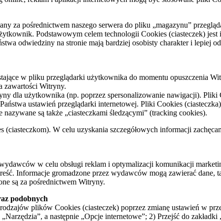
ysyłany za pośrednictwem naszego serwera do pliku „magazynu” przeglą
ę użytkownik. Podstawowym celem technologii Cookies (ciasteczek) je
twa odwiedziny na stronie mają bardziej osobisty charakter i lepiej 
zostające w pliku przeglądarki użytkownika do momentu opuszczenia Wit
a zawartości Witryny.
yny dla użytkownika (np. poprzez spersonalizowanie nawigacji). Pliki 
aństwa ustawień przeglądarki internetowej. Pliki Cookies (ciasteczka
e nazywane są także „ciasteczkami śledzącymi” (tracking cookies).
kies (ciasteczkom). W celu uzyskania szczegółowych informacji zach
wydawców w celu obsługi reklam i optymalizacji komunikacji market
h treść. Informacje gromadzone przez wydawców mogą zawierać dane, ta
zone są za pośrednictwem Witryny.
oraz podobnych
dzajów plików Cookies (ciasteczek) poprzez zmianę ustawień w przeg
u „Narzędzia”, a następnie „Opcje internetowe”; 2) Przejść do zakładki