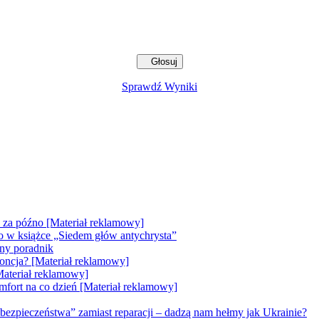
Sprawdź Wyniki
e za późno [Materiał reklamowy]
go w książce „Siedem głów antychrysta”
zny poradnik
doncja? [Materiał reklamowy]
Materiał reklamowy]
mfort na co dzień [Materiał reklamowy]
bezpieczeństwa” zamiast reparacji – dadzą nam hełmy jak Ukrainie?