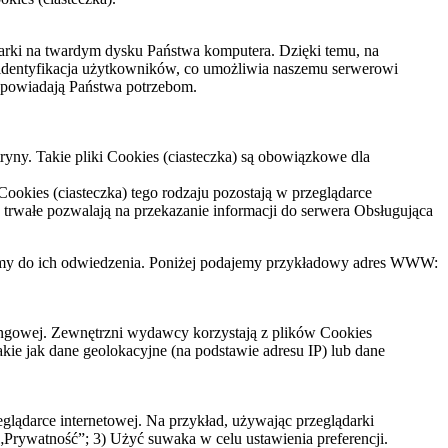
darki na twardym dysku Państwa komputera. Dzięki temu, na
st identyfikacja użytkowników, co umożliwia naszemu serwerowi
odpowiadają Państwa potrzebom.
ryny. Takie pliki Cookies (ciasteczka) są obowiązkowe dla
Cookies (ciasteczka) tego rodzaju pozostają w przeglądarce
) trwałe pozwalają na przekazanie informacji do serwera Obsługująca
ęcamy do ich odwiedzenia. Poniżej podajemy przykładowy adres WWW:
ingowej. Zewnętrzni wydawcy korzystają z plików Cookies
kie jak dane geolokacyjne (na podstawie adresu IP) lub dane
lądarce internetowej. Na przykład, używając przeglądarki
 „Prywatność”; 3) Użyć suwaka w celu ustawienia preferencji.