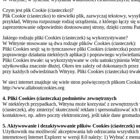
Czym jest plik Cookie (ciasteczko)?
Plik Cookie (ciasteczko) to niewielki plik, zazwyczaj tekstowy, w
przykład, Witryna rozpoznaje rodzaj urządzenia, z którego łączy si
zaprezentowanie odpowiednio dostosowanej strony, dzięki czemu Pańs
Jakiego rodzaju pliki Cookies (ciasteczek) są wykorzystywane?
W Witrynie stosowane są dwa rodzaje plików Cookies (ciasteczek):
Pliki Cookies sesji: są to tymczasowe pliki Cookies (ciasteczka) po
poprawnego działania niektórych aplikacji i poprawnego wyświetlani
Pliki Cookies trwałe: są wykorzystywane w celu uatrakcyjnienia Witr
użytkownika znacznie dłużej. Okres ten zależy od dokonanych przez P
przy każdych odwiedzinach Witryny. Pliki Cookies (ciasteczka) trwał
W sieci internet znajduje się wiele stron poświęconych plikom Coo
http://www.allaboutcookies.org
4. Pliki Cookies (ciasteczka) podmiotów zewnętrznych
W niektórych przypadkach, Witryna może korzystać z zewnętrznych 
(ciasteczek), aby zmierzyć skuteczność reklam i spersonalizować ic
kontaktowe, np. adres poczty elektronicznej, jeśli takie dane gromad
5. Aktywowanie i dezaktywowanie plików Cookies (ciasteczek) 
Użytkownik ma możliwość akceptowania lub odrzucania wszystkich ro
internetowej Internet Explorer w wersji 8.0 należy: 1) Wybrać z men