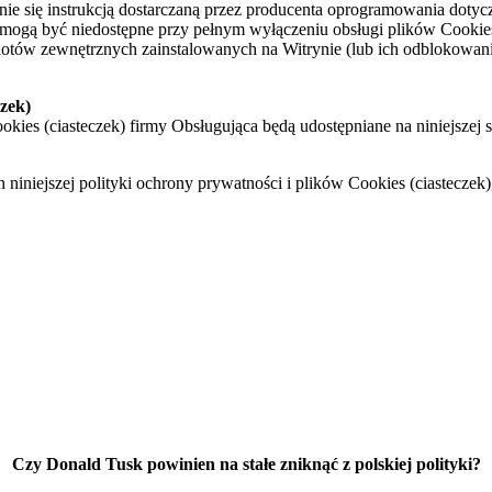
e się instrukcją dostarczaną przez producenta oprogramowania dotyczą
 mogą być niedostępne przy pełnym wyłączeniu obsługi plików Cookies
tów zewnętrznych zainstalowanych na Witrynie (lub ich odblokowania)
czek)
kies (ciasteczek) firmy Obsługująca będą udostępniane na niniejszej st
iniejszej polityki ochrony prywatności i plików Cookies (ciasteczek
Czy Donald Tusk powinien na stałe zniknąć z polskiej polityki?