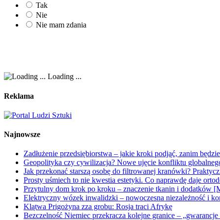
Tak
Nie
Nie mam zdania
Loading ...
Reklama
Najnowsze
Zadłużenie przedsiębiorstwa – jakie kroki podjąć, zanim będzi
Geopolityka czy cywilizacja? Nowe ujęcie konfliktu globalne
Jak przekonać starszą osobę do filtrowanej kranówki? Praktyc
Prosty uśmiech to nie kwestia estetyki. Co naprawdę daje orto
Przytulny dom krok po kroku – znaczenie tkanin i dodatków [
Elektryczny wózek inwalidzki – nowoczesna niezależność i ko
Klątwa Prigożyna zza grobu: Rosja traci Afrykę
Bezczelność Niemiec przekracza kolejne granice – „gwarancje 