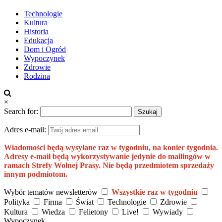
Technologie
Kultura
Historia
Edukacja
Dom i Ogród
Wypoczynek
Zdrowie
Rodzina
×
Search for:
Adres e-mail:
Wiadomości będą wysyłane raz w tygodniu, na koniec tygodnia.
Adresy e-mail będą wykorzystywanie jedynie do mailingów w
ramach Strefy Wolnej Prasy. Nie będą przedmiotem sprzedaży
innym podmiotom.
Wybór tematów newsletterów
Wszystkie raz w tygodniu
Polityka
Firma
Świat
Technologie
Zdrowie
Kultura
Wiedza
Felietony
Live!
Wywiady
Wypoczynek