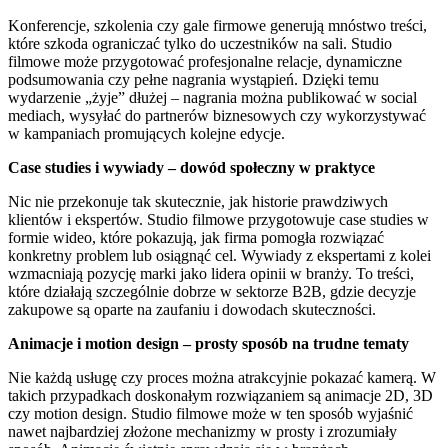
Konferencje, szkolenia czy gale firmowe generują mnóstwo treści,
które szkoda ograniczać tylko do uczestników na sali. Studio
filmowe może przygotować profesjonalne relacje, dynamiczne
podsumowania czy pełne nagrania wystąpień. Dzięki temu
wydarzenie „żyje” dłużej – nagrania można publikować w social
mediach, wysyłać do partnerów biznesowych czy wykorzystywać
w kampaniach promujących kolejne edycje.
Case studies i wywiady – dowód społeczny w praktyce
Nic nie przekonuje tak skutecznie, jak historie prawdziwych
klientów i ekspertów. Studio filmowe przygotowuje case studies w
formie wideo, które pokazują, jak firma pomogła rozwiązać
konkretny problem lub osiągnąć cel. Wywiady z ekspertami z kolei
wzmacniają pozycję marki jako lidera opinii w branży. To treści,
które działają szczególnie dobrze w sektorze B2B, gdzie decyzje
zakupowe są oparte na zaufaniu i dowodach skuteczności.
Animacje i motion design – prosty sposób na trudne tematy
Nie każdą usługę czy proces można atrakcyjnie pokazać kamerą. W
takich przypadkach doskonałym rozwiązaniem są animacje 2D, 3D
czy motion design. Studio filmowe może w ten sposób wyjaśnić
nawet najbardziej złożone mechanizmy w prosty i zrozumiały