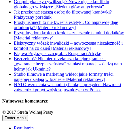
Geopolityka czy cywilizacja? Nowe ujęcie konfliktu
globalnego w książce „Siedem głów antychrysta”
Jak przekonać starszą osobę do filtrowanej kranówki?
Praktyczny poradnik
Prosty uśmiech to nie kwestia estetyki. Co naprawdę daje
ortodoncja? [Materiał reklamowy]
Przytulny dom krok po kroku – znaczenie tkanin i dodatków
[Materiał reklamowy]
Elektryczny wózek inwalidzki – nowoczesna niezależność i
komfort na co dzień [Materiał reklamowy]
Klątwa Prigożyna zza grobu: Rosja traci Afrykę
Bezczelność Niemiec przekracza kolejne granice –
„gwarancje bezpieczeństwa” zamiast reparacji – dadzą nam
hełmy jak Ukrainie?
Studio filmowe a marketing wideo: jakie formaty treści
najlepiej działają w biznesie [Materiał reklamowy]
NATO wzmacnia wschodnią flankę – prezydent Nawrocki
zatwierdził pobyt wojsk sojuszniczych w Polsce
Najnowsze komentarze
© 2017 Strefa Wolnej Prasy
Footer Menu
Regulamin