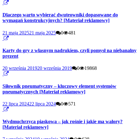
Dlaczego warto wybierać dwuteowniki dopasowane do
wymagań konstrukcyjnych? [Materiał reklamowy]
21 maja 2025
21 maja 2025
0
481
Karty do gry z własnym nadrukiem, czyli pomysł na niebanalny
prezent
20 września 2019
20 września 2019
0
19868
Siłownik pneumatyczny – kluczowy element systemów
pneumatycznych [Materiał reklamowy]
22 lipca 2024
22 lipca 2024
0
571
Wydmuchrzyca piaskowa – jak rośnie i jakie ma walory?
[Materiał reklamowy]