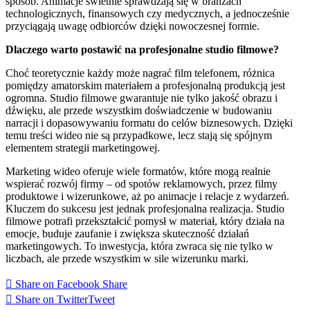
sposób. Animacje świetnie sprawdzają się w branżach
technologicznych, finansowych czy medycznych, a jednocześnie
przyciągają uwagę odbiorców dzięki nowoczesnej formie.
Dlaczego warto postawić na profesjonalne studio filmowe?
Choć teoretycznie każdy może nagrać film telefonem, różnica
pomiędzy amatorskim materiałem a profesjonalną produkcją jest
ogromna. Studio filmowe gwarantuje nie tylko jakość obrazu i
dźwięku, ale przede wszystkim doświadczenie w budowaniu
narracji i dopasowywaniu formatu do celów biznesowych. Dzięki
temu treści wideo nie są przypadkowe, lecz stają się spójnym
elementem strategii marketingowej.
Marketing wideo oferuje wiele formatów, które mogą realnie
wspierać rozwój firmy – od spotów reklamowych, przez filmy
produktowe i wizerunkowe, aż po animacje i relacje z wydarzeń.
Kluczem do sukcesu jest jednak profesjonalna realizacja. Studio
filmowe potrafi przekształcić pomysł w materiał, który działa na
emocje, buduje zaufanie i zwiększa skuteczność działań
marketingowych. To inwestycja, która zwraca się nie tylko w
liczbach, ale przede wszystkim w sile wizerunku marki.
Share on Facebook
Share
Share on Twitter
Tweet