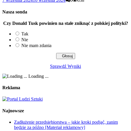
7 września 2024
10 września 2024
0
638
Nasza sonda
Czy Donald Tusk powinien na stałe zniknąć z polskiej polityki?
Tak
Nie
Nie mam zdania
Sprawdź Wyniki
Loading ...
Reklama
Najnowsze
Zadłużenie przedsiębiorstwa – jakie kroki podjąć, zanim
będzie za późno [Materiał reklamowy]