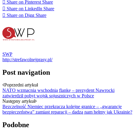
Share on Pinterest
Share
Share on LinkedIn
Share
Share on Digg
Share
SWP
http://strefawolnejprasy.pl/
Post navigation
Poprzedni artykuł
NATO wzmacnia wschodnią flankę – prezydent Nawrocki
zatwierdził pobyt wojsk sojuszniczych w Polsce
Następny artykuł
Bezczelność Niemiec przekracza kolejne granice – „gwarancje
bezpieczeństwa” zamiast reparacji – dadzą nam hełmy jak Ukrainie?
Podobne