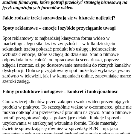
studiem filmowym, które potrafi przełożyć strategię biznesową na
język angażujących formatów wideo.
Jakie rodzaje treści sprawdzają się w biznesie najlepiej?
Spoty reklamowe – emocje i szybkie przyciąganie uwagi
Spot reklamowy to najbardziej klasyczna forma wideo w
marketingu. Jego siła tkwi w zwięzłości – w kilkudziesięciu
sekundach trzeba pokazać produkt lub usługę i jednocześnie
wzbudzić emocje, które zachęcą do działania. Studio filmowe
odpowiada tu za całość: od opracowania scenariusza, poprzez
zdjęcia i montaż, aż po dostosowanie materiału do różnych kanałów
dystrybucji. Dobrze przygotowany spot może być wykorzystywany
zarówno w telewizji, jak i w kampaniach online, zapewniając marce
szeroki zasięg.
Filmy produktowe i usługowe – konkret i funkcjonalność
Coraz więcej klientów przed zakupem szuka wideo prezentujących
produkt w praktyce. To szczególnie ważne w e-commerce, gdzie nie
można dotknąć ani przetestować produktu na żywo. Studio filmowe
potrafi przygotować ujęcia pokazujące detale, funkcje i sposób
użytkowania w atrakcyjnej wizualnie formie. Takie materiały
świetnie sprawdzają się również w sprzedaży B2B – np. jako
prezentacje usług czy rozwiązań technologicznych podczas spotkań