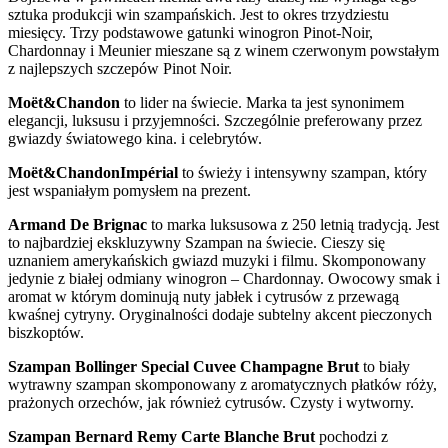
sztuka produkcji win szampańskich. Jest to okres trzydziestu
miesięcy. Trzy podstawowe gatunki winogron Pinot-Noir,
Chardonnay i Meunier mieszane są z winem czerwonym powstałym
z najlepszych szczepów Pinot Noir.
Moët&Chandon
to lider na świecie. Marka ta jest synonimem
elegancji, luksusu i przyjemności. Szczególnie preferowany przez
gwiazdy światowego kina. i celebrytów.
Moët&ChandonImpérial
to świeży i intensywny szampan, który
jest wspaniałym pomysłem na prezent.
Armand De Brignac
to marka luksusowa z 250 letnią tradycją. Jest
to najbardziej ekskluzywny Szampan na świecie. Cieszy się
uznaniem amerykańskich gwiazd muzyki i filmu. Skomponowany
jedynie z białej odmiany winogron – Chardonnay. Owocowy smak i
aromat w którym dominują nuty jabłek i cytrusów z przewagą
kwaśnej cytryny. Oryginalności dodaje subtelny akcent pieczonych
biszkoptów.
Szampan Bollinger Special Cuvee Champagne Brut
to biały
wytrawny szampan skomponowany z aromatycznych płatków róży,
prażonych orzechów, jak również cytrusów. Czysty i wytworny.
Szampan Bernard Remy Carte Blanche Brut
pochodzi z