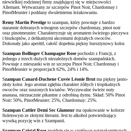
niewielkiej rodzinnej firmy znajdującej się w miejscowości
Allemant. Wytwarzany ze szczepów Pinot Noir, Chardonnay i
PinotMeunier i poddany dwuletniemu leżakowaniu.
Remy Martin Prestige
to szampan, który powstaje z bardzo
starannie dobranych winogron szczepów chardonnay, pinot noir
oraz pinotmeunier. Charakteryzuje się aromatem świeżego pieczywa
i biszkoptów, z delikatnymi akcentami dojrzałych owoców.
Dokonały jako aperitif, całość dopełnia piękny bursztynowy kolor.
Szampan Bollinger Champagne Rose
pochodzi z Francji, z
jednego z trzech dużych niezależnych domów szampańskich.
Powstaje z mieszanki win ze szczepu Pinot Noir, Chardonnay i
PinotMeunier w proporcjach 62%, 24% i 14%.
S
zampan Canard-Duchene Cuvée Léonie Brut
ma piękny jasno-
złoty kolor. Jego aromat zgłębia charakter żółtych i tropikalnych
owoców oraz suszonych kwiatów. Wyczuwalne świeże nuty
ananasa, nieznacznie pikantne z odrobiną dymu. Skład: 50% Pinot
Noir: 50%, PinotMeunier: 25%, Chardonnay: 25%.
Szampan Cattier Demi Sec Glamour
ma opakowanie w kolorze
fioletowym ze złotymi literami. Jest to alkohol potwierdzający
wysoką pozycję win z Szampanii.
Szampan Cristal Rose
znajduje się w czołówce najznakomitszych