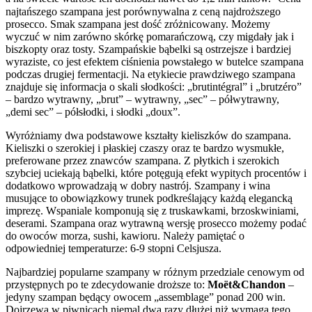
najtańszego szampana jest porównywalna z ceną najdroższego
prosecco. Smak szampana jest dość zróżnicowany. Możemy
wyczuć w nim zarówno skórkę pomarańczową, czy migdały jak i
biszkopty oraz tosty. Szampańskie bąbelki są ostrzejsze i bardziej
wyraziste, co jest efektem ciśnienia powstałego w butelce szampana
podczas drugiej fermentacji. Na etykiecie prawdziwego szampana
znajduje się informacja o skali słodkości: „brutintégral” i „brutzéro”
– bardzo wytrawny, „brut” – wytrawny, „sec” – półwytrawny,
„demi sec” – półsłodki, i słodki „doux”.
Wyróżniamy dwa podstawowe kształty kieliszków do szampana.
Kieliszki o szerokiej i płaskiej czaszy oraz te bardzo wysmukłe,
preferowane przez znawców szampana. Z płytkich i szerokich
szybciej uciekają bąbelki, które potęgują efekt wypitych procentów i
dodatkowo wprowadzają w dobry nastrój. Szampany i wina
musujące to obowiązkowy trunek podkreślający każdą elegancką
imprezę. Wspaniale komponują się z truskawkami, brzoskwiniami,
deserami. Szampana oraz wytrawną wersję prosecco możemy podać
do owoców morza, sushi, kawioru. Należy pamiętać o
odpowiedniej temperaturze: 6-9 stopni Celsjusza.
Najbardziej popularne szampany w różnym przedziale cenowym od
przystępnych po te zdecydowanie droższe to:
Moët&Chandon
–
jedyny szampan będący owocem „assemblage” ponad 200 win.
Dojrzewa w piwnicach niemal dwa razy dłużej niż wymaga tego