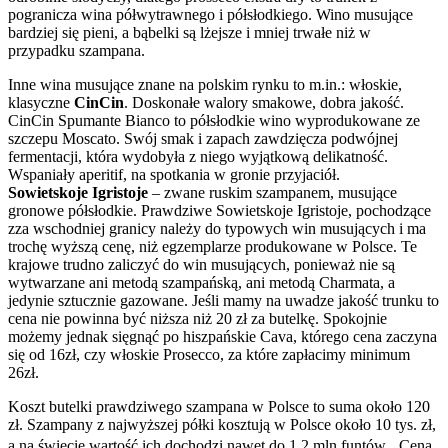
pogranicza wina półwytrawnego i półsłodkiego. Wino musujące
bardziej się pieni, a bąbelki są lżejsze i mniej trwałe niż w
przypadku szampana.
Inne wina musujące znane na polskim rynku to m.in.: włoskie,
klasyczne
CinCin
. Doskonałe walory smakowe, dobra jakość.
CinCin Spumante Bianco to półsłodkie wino wyprodukowane ze
szczepu Moscato. Swój smak i zapach zawdzięcza podwójnej
fermentacji, która wydobyła z niego wyjątkową delikatność.
Wspaniały aperitif, na spotkania w gronie przyjaciół.
Sowietskoje Igristoje
– zwane ruskim szampanem, musujące
gronowe półsłodkie. Prawdziwe Sowietskoje Igristoje, pochodzące
zza wschodniej granicy należy do typowych win musujących i ma
trochę wyższą cenę, niż egzemplarze produkowane w Polsce. Te
krajowe trudno zaliczyć do win musujących, ponieważ nie są
wytwarzane ani metodą szampańską, ani metodą Charmata, a
jedynie sztucznie gazowane. Jeśli mamy na uwadze jakość trunku to
cena nie powinna być niższa niż 20 zł za butelkę. Spokojnie
możemy jednak sięgnąć po hiszpańskie Cava, którego cena zaczyna
się od 16zł, czy włoskie Prosecco, za które zapłacimy minimum
26zł.
Koszt butelki prawdziwego szampana w Polsce to suma około 120
zł. Szampany z najwyższej półki kosztują w Polsce około 10 tys. zł,
a na świecie wartość ich dochodzi nawet do 1,2 mln funtów. Cena