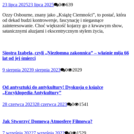
23 lipca 2025
23 lipca 2025
0
639
Ozzy Osbourne, znany jako „Książę Ciemności”, to postać, która
od dekad budzi kontrowersje, fascynację i niegasnące
zainteresowanie. Choć większość kojarzy go z krwawym show,
satanicznymi aluzjami i ekscentrycznym stylem życia,
Siostra Izabela, czyli „Niezłomna zakonnica” – właśnie mija 66
lat od jej śmierci
9 sierpnia 2023
9 sierpnia 2023
0
2029
Od antysztuki do antykultury! Dyskusja o książce
„Encyklopedia Antykultury”
28 czerwca 2023
28 czerwca 2023
0
1541
Jak Stworzyć Domową Atmosferę Filmową?
7 września 2022
7 września 2022
0
1529