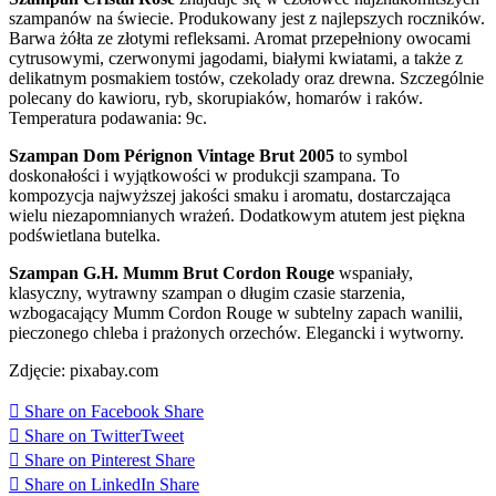
szampanów na świecie. Produkowany jest z najlepszych roczników.
Barwa żółta ze złotymi refleksami. Aromat przepełniony owocami
cytrusowymi, czerwonymi jagodami, białymi kwiatami, a także z
delikatnym posmakiem tostów, czekolady oraz drewna. Szczególnie
polecany do kawioru, ryb, skorupiaków, homarów i raków.
Temperatura podawania: 9c.
Szampan Dom Pérignon Vintage Brut 2005
to symbol
doskonałości i wyjątkowości w produkcji szampana. To
kompozycja najwyższej jakości smaku i aromatu, dostarczająca
wielu niezapomnianych wrażeń. Dodatkowym atutem jest piękna
podświetlana butelka.
Szampan G.H. Mumm Brut Cordon Rouge
wspaniały,
klasyczny, wytrawny szampan o długim czasie starzenia,
wzbogacający Mumm Cordon Rouge w subtelny zapach wanilii,
pieczonego chleba i prażonych orzechów. Elegancki i wytworny.
Zdjęcie: pixabay.com
Share on Facebook
Share
Share on Twitter
Tweet
Share on Pinterest
Share
Share on LinkedIn
Share