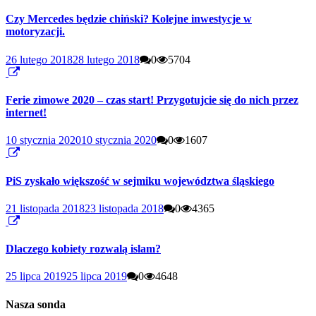
Czy Mercedes będzie chiński? Kolejne inwestycje w
motoryzacji.
26 lutego 2018
28 lutego 2018
0
5704
Ferie zimowe 2020 – czas start! Przygotujcie się do nich przez
internet!
10 stycznia 2020
10 stycznia 2020
0
1607
PiS zyskało większość w sejmiku województwa śląskiego
21 listopada 2018
23 listopada 2018
0
4365
Dlaczego kobiety rozwalą islam?
25 lipca 2019
25 lipca 2019
0
4648
Nasza sonda