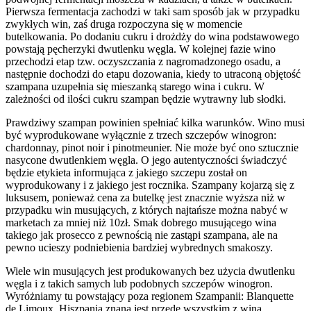
Pierwsza fermentacja zachodzi w taki sam sposób jak w przypadku
zwykłych win, zaś druga rozpoczyna się w momencie
butelkowania. Po dodaniu cukru i drożdży do wina podstawowego
powstają pęcherzyki dwutlenku węgla. W kolejnej fazie wino
przechodzi etap tzw. oczyszczania z nagromadzonego osadu, a
następnie dochodzi do etapu dozowania, kiedy to utraconą objętość
szampana uzupełnia się mieszanką starego wina i cukru. W
zależności od ilości cukru szampan będzie wytrawny lub słodki.
Prawdziwy szampan powinien spełniać kilka warunków. Wino musi
być wyprodukowane wyłącznie z trzech szczepów winogron:
chardonnay, pinot noir i pinotmeunier. Nie może być ono sztucznie
nasycone dwutlenkiem węgla. O jego autentyczności świadczyć
będzie etykieta informująca z jakiego szczepu został on
wyprodukowany i z jakiego jest rocznika. Szampany kojarzą się z
luksusem, ponieważ cena za butelkę jest znacznie wyższa niż w
przypadku win musujących, z których najtańsze można nabyć w
marketach za mniej niż 10zł. Smak dobrego musującego wina
takiego jak prosecco z pewnością nie zastąpi szampana, ale na
pewno ucieszy podniebienia bardziej wybrednych smakoszy.
Wiele win musujących jest produkowanych bez użycia dwutlenku
węgla i z takich samych lub podobnych szczepów winogron.
Wyróżniamy tu powstający poza regionem Szampanii: Blanquette
de Limoux. Hiszpania znana jest przede wszystkim z wina