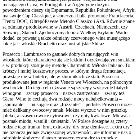
musującego Cava, w Portugalii i w Argentynie dużym
powodzeniem cieszy się Espumante, Republika Południowej Afryki
ma swoje Cap Classique, a słoneczna Italia proponuje Franciacorta,
Trento DOC, OltrepòPavese Metodo Classico i Asti. Równie znane
są odmiany produkowane w Austrii, Czechach, Niemczech, czy
Słowacji, Stanach Zjednoczonych oraz Wielkiej Brytanii. Warto
dodać, że powstają także odmiany czerwonego wina musującego
takie jak: włoskie Brachetto oraz australijskie Shiraz.
Prosecco i Lambrusco to gatunek dobrych musujących win
włoskich, które charakteryzują się lekkim i orzeźwiającym smakiem,
a w produkcji stosuje się metodę Charmatlub Método Italiano. To
krótszy i mniej kosztowny proces, w którym druga fermentacja
powstaje nie w butelce, ale w zbiornikach ze stali. Prosecco
produkowane jest w regionie Veneto we Włoszech, na północnym
wschodzie. Do tego celu używane są szczepy wyłącznie białych
winogron – szczep prosecco – nazwa zastrzeżona – zwany też
Glera. Wino to cechują dwa rodzaje mocy nabąbelkowania –
„spumante” – musujące oraz „frizzante” – perliste. Prosecco może
mieć delikatny owocowy smak. Można wyczuć w nim gruszkę,
jabłko, a czasem owoce cytrusowe, czy nuty kwiatowe. Miewają
posmak miodu, wanilii i śmietanki. W Polsce dostępne są cztery
rodzaje tego trunku: brut, extra-dry, dry oraz demi-sec. „extra dry”
nie oznacza jednak zwiększonej wytrawności, ale informuje nas o
odrobinie słodyczy, dlatego prosseco exstra dry to trunek z