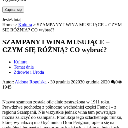
Jesteś tutaj:
Home >
Kultura
>
SZAMPANY I WINA MUSUJĄCE – CZYM
SIĘ RÓŻNIĄ? CO wybrać?
SZAMPANY I WINA MUSUJĄCE –
CZYM SIĘ RÓŻNIĄ? CO wybrać?
Kultura
Temat dnia
Zdrowie i Uroda
Autor:
Aldona Rogulska
-
30 grudnia 2020
30 grudnia 2020
0
1945
Nazwa szampan została oficjalnie zastrzeżona w 1911 roku.
Prawdziwe pochodzą z północno wschodniej części Francji – z
regionu Szampanii. Nie wszystkie jednak wina tam powstające
można zaliczyć do szampana. Produkcja tego szlachetnego trunku,
której wynalazcą miał być mnich Dom Perignon, opiera się na
podwójnej fermentacji moszczu w kadziach, a także w butelkach.