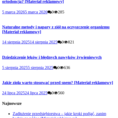
ortodoncja? [Materiał reklamowy]
5 marca 2026
5 marca 2026
0
285
Naturalne metody i napary z ziół na oczyszczenie organizmu
[Materiał reklamowy]
14 sierpnia 2025
14 sierpnia 2025
0
821
Dziedziczenie lęków i błędnych nawyków żywieniowych
5 sierpnia 2025
5 sierpnia 2025
0
636
Jakie zioła warto stosować przed snem? [Materiał reklamowy]
24 lipca 2025
24 lipca 2025
0
560
Najnowsze
Zadłużenie przedsiębiorstwa – jakie kroki podjąć, zanim