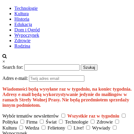
Technologie
Kultura
Historia
Edukacja
Dom i Ogród
Wypoczynek
Zdrowie
Rodzina
×
Search for:
Adres e-mail:
Wiadomości będą wysyłane raz w tygodniu, na koniec tygodnia.
Adresy e-mail będą wykorzystywanie jedynie do mailingów w
ramach Strefy Wolnej Prasy. Nie będą przedmiotem sprzedaży
innym podmiotom.
Wybór tematów newsletterów
Wszystkie raz w tygodniu
Polityka
Firma
Świat
Technologie
Zdrowie
Kultura
Wiedza
Felietony
Live!
Wywiady
Wypoczynek