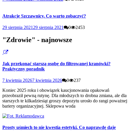
Atrakcje Szczawnicy. Co warto zobaczyć?
29 sierpnia 2021
29 sierpnia 2021
0
2453
"Zdrowie" - najnowsze
Jak przekonać starszą osobę do filtrowanej kranówki?
Praktyczny poradnik
7 kwietnia 2026
7 kwietnia 2026
0
237
Koniec 2025 roku i obowiązek kaucjonowania opakowań
przeobraził pewną rutynę. Dla młodszych to drobna zmiana, ale dla
starszych te kilkadziesiąt groszy depozytu urosło do rangi poważnej
bariery organizacyjnej. Sklepowa woda
Prosty uśmiech to nie kwestia estetyki. Co naprawdę daje