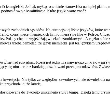
wiście angielski. Jednak myśląc o zmianie stanowiska na lepiej płatne
i podnosić swoje kwalifikacje. Które języki warto znać?
szych zachodnich sąsiadów. Na europejskiej liście języków, które wart
ranic, coraz więcej niemieckich firm otwiera swe filie w Polsce. Chcąc
nież Polacy chętnie wyjeżdżają w celach zarobkowych. A ciężko sobie 
nieważ trzeba pamiętać, że język niemiecki jest też językiem urzędow
wić się nad rosyjskim. Rosja jest jednym z największych krajów na św
ługujący się nim – coraz bardziej poszukiwani przez pracodawców. Zwłas
bra inwestycja. Nie tylko ze względów zawodowych, ale również dla 
ka przychodzi dużo łatwiej.
 dostosowaną do Twojego unikalnego stylu i tempa. Dzięki temu przyswaj