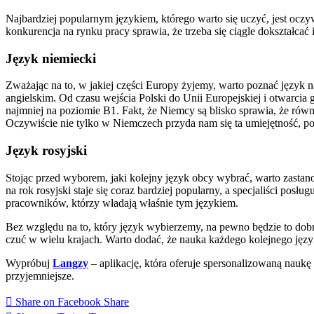
Najbardziej popularnym językiem, którego warto się uczyć, jest oczy
konkurencja na rynku pracy sprawia, że trzeba się ciągle dokształcać 
Język niemiecki
Zważając na to, w jakiej części Europy żyjemy, warto poznać język na
angielskim. Od czasu wejścia Polski do Unii Europejskiej i otwarcia g
najmniej na poziomie B1. Fakt, że Niemcy są blisko sprawia, że rów
Oczywiście nie tylko w Niemczech przyda nam się ta umiejętność, po
Język rosyjski
Stojąc przed wyborem, jaki kolejny język obcy wybrać, warto zastano
na rok rosyjski staje się coraz bardziej popularny, a specjaliści pos
pracowników, którzy władają właśnie tym językiem.
Bez względu na to, który język wybierzemy, na pewno będzie to do
czuć w wielu krajach. Warto dodać, że nauka każdego kolejnego języ
Wypróbuj
Langzy
– aplikację, która oferuje spersonalizowaną naukę
przyjemniejsze.
Share on Facebook
Share