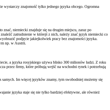
, nie wystarczy znajomość tylko jednego języka obcego. Ogromna
o znać, niemiecki znajduje się na drugim miejscu, zaraz po
 znaleźć zatrudnienie w którejś z nich, należy znać język niemiecki co
wyobrazić podjęcie jakiejkolwiek pracy bez znajomości języka.
ym np. w Austrii.
iecie, a języka rosyjskiego używa blisko 300 milionów ludzi. Z roku
zcza przez firmy, które próbują wejść na wschodni rynek i potrzebują
nas samych. Im więcej języków znamy, tym swobodniej możemy się
anie języka staje się nie tylko bardziej efektywne, ale również