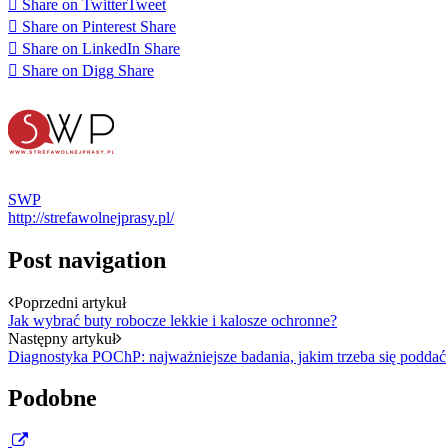
Share on Twitter
Tweet
Share on Pinterest
Share
Share on LinkedIn
Share
Share on Digg
Share
SWP
http://strefawolnejprasy.pl/
Post navigation
Poprzedni artykuł
Jak wybrać buty robocze lekkie i kalosze ochronne?
Następny artykuł
Diagnostyka POChP: najważniejsze badania, jakim trzeba się poddać
Podobne