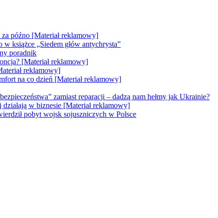
e za późno [Materiał reklamowy]
go w książce „Siedem głów antychrysta”
zny poradnik
doncja? [Materiał reklamowy]
Materiał reklamowy]
mfort na co dzień [Materiał reklamowy]
bezpieczeństwa” zamiast reparacji – dadzą nam hełmy jak Ukrainie?
ej działają w biznesie [Materiał reklamowy]
erdził pobyt wojsk sojuszniczych w Polsce