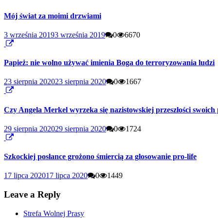
Mój świat za moimi drzwiami
3 września 2019
3 września 2019
0
6670
Papież: nie wolno używać imienia Boga do terroryzowania ludzi
23 sierpnia 2020
23 sierpnia 2020
0
1667
Czy Angela Merkel wyrzeka się nazistowskiej przeszłości swoic
29 sierpnia 2020
29 sierpnia 2020
0
1724
Szkockiej posłance grożono śmiercią za głosowanie pro-life
17 lipca 2020
17 lipca 2020
0
1449
Leave a Reply
Strefa Wolnej Prasy