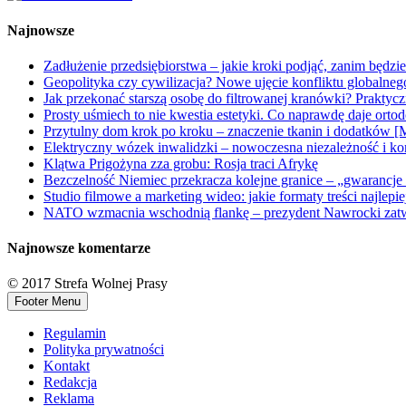
Najnowsze
Zadłużenie przedsiębiorstwa – jakie kroki podjąć, zanim będzi
Geopolityka czy cywilizacja? Nowe ujęcie konfliktu globalne
Jak przekonać starszą osobę do filtrowanej kranówki? Praktyc
Prosty uśmiech to nie kwestia estetyki. Co naprawdę daje orto
Przytulny dom krok po kroku – znaczenie tkanin i dodatków [
Elektryczny wózek inwalidzki – nowoczesna niezależność i ko
Klątwa Prigożyna zza grobu: Rosja traci Afrykę
Bezczelność Niemiec przekracza kolejne granice – „gwarancje 
Studio filmowe a marketing wideo: jakie formaty treści najlepi
NATO wzmacnia wschodnią flankę – prezydent Nawrocki zatwi
Najnowsze komentarze
© 2017 Strefa Wolnej Prasy
Footer Menu
Regulamin
Polityka prywatności
Kontakt
Redakcja
Reklama