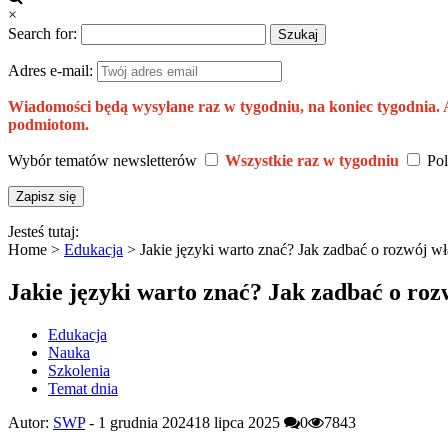
×
Search for:
Adres e-mail:
Wiadomości będą wysyłane raz w tygodniu, na koniec tygodnia.
podmiotom.
Wybór tematów newsletterów
Wszystkie raz w tygodniu
Pol
Jesteś tutaj:
Home >
Edukacja
>
Jakie języki warto znać? Jak zadbać o rozwój w
Jakie języki warto znać? Jak zadbać o ro
Edukacja
Nauka
Szkolenia
Temat dnia
Autor:
SWP
-
1 grudnia 2024
18 lipca 2025
0
7843