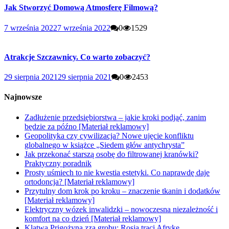
Jak Stworzyć Domową Atmosferę Filmową?
7 września 2022
7 września 2022
0
1529
Atrakcje Szczawnicy. Co warto zobaczyć?
29 sierpnia 2021
29 sierpnia 2021
0
2453
Najnowsze
Zadłużenie przedsiębiorstwa – jakie kroki podjąć, zanim
będzie za późno [Materiał reklamowy]
Geopolityka czy cywilizacja? Nowe ujęcie konfliktu
globalnego w książce „Siedem głów antychrysta”
Jak przekonać starszą osobę do filtrowanej kranówki?
Praktyczny poradnik
Prosty uśmiech to nie kwestia estetyki. Co naprawdę daje
ortodoncja? [Materiał reklamowy]
Przytulny dom krok po kroku – znaczenie tkanin i dodatków
[Materiał reklamowy]
Elektryczny wózek inwalidzki – nowoczesna niezależność i
komfort na co dzień [Materiał reklamowy]
Klątwa Prigożyna zza grobu: Rosja traci Afrykę