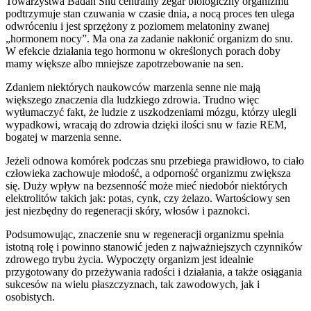
Towarzystwa Badań Snu centralny zegar biologiczny organizmu
podtrzymuje stan czuwania w czasie dnia, a nocą proces ten ulega
odwróceniu i jest sprzężony z poziomem melatoniny zwanej
„hormonem nocy”. Ma ona za zadanie nakłonić organizm do snu.
W efekcie działania tego hormonu w określonych porach doby
mamy większe albo mniejsze zapotrzebowanie na sen.
Zdaniem niektórych naukowców marzenia senne nie mają
większego znaczenia dla ludzkiego zdrowia. Trudno więc
wytłumaczyć fakt, że ludzie z uszkodzeniami mózgu, którzy ulegli
wypadkowi, wracają do zdrowia dzięki ilości snu w fazie REM,
bogatej w marzenia senne.
Jeżeli odnowa komórek podczas snu przebiega prawidłowo, to ciało
człowieka zachowuje młodość, a odporność organizmu zwiększa
się. Duży wpływ na bezsenność może mieć niedobór niektórych
elektrolitów takich jak: potas, cynk, czy żelazo. Wartościowy sen
jest niezbędny do regeneracji skóry, włosów i paznokci.
Podsumowując, znaczenie snu w regeneracji organizmu spełnia
istotną rolę i powinno stanowić jeden z najważniejszych czynników
zdrowego trybu życia. Wypoczęty organizm jest idealnie
przygotowany do przeżywania radości i działania, a także osiągania
sukcesów na wielu płaszczyznach, tak zawodowych, jak i
osobistych.