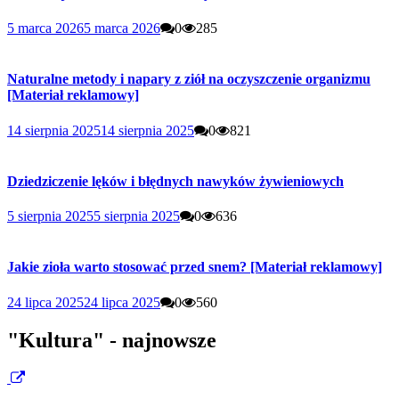
5 marca 2026
5 marca 2026
0
285
Naturalne metody i napary z ziół na oczyszczenie organizmu
[Materiał reklamowy]
14 sierpnia 2025
14 sierpnia 2025
0
821
Dziedziczenie lęków i błędnych nawyków żywieniowych
5 sierpnia 2025
5 sierpnia 2025
0
636
Jakie zioła warto stosować przed snem? [Materiał reklamowy]
24 lipca 2025
24 lipca 2025
0
560
"Kultura" - najnowsze