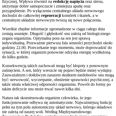
fizycznej, Wpływa również na
redukcję napięcia
oraz stresu,
utrzymuje dobre samopoczucie i zmniejsza apatię oraz
przygnębienie. Po wyłączeniu centralnego układu nerwowego
dochodzi do całkowitej
regeneracji
komórek i tkanek, a w
centralnym układzie nerwowym tworzą się nowe połączenia.
Wszelkie zbędne informacje zgromadzone w ciągu całego dnia
zostają usunięte. Długość i głębokość snu zależą od biologicznego
zegara organizmu. Optymalna pora na sen jest sprawą
indywidualną. Przeważnie pierwsza fala senności przychodzi około
godziny 22.00. Przeczekanie tego momentu, może doprowadzić do
sytuacji, w której organizm ponownie odzyska energię wydłużoną
do kilku godzin.
Konsekwencją takich zachowań mogą być kłopoty z ponownym
zaśnięciem. A sen, który wreszcie się pojawi będzie mniej wydajny.
Zauważalnym i dotkliwym zarazem skutkiem niedoborów snu mogą
być: nerwowość, wyczerpanie, obniżenie sprawności psychicznej, a
także utrata właściwej odporności organizmu. Powrót do formy po
takim deficycie snu może trwać nawet kilka dni.
Natura tak skonstruowała organizm człowieka, że jego
funkcjonowanie odbywa się automatycznie. Najważniejszą funkcję
pełni na tym polu autonomiczny układ nerwowy, którego składowe
nie zależą od naszej woli. Według Międzynarodowego