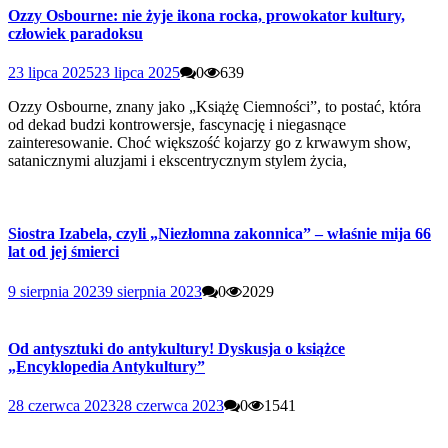
Ozzy Osbourne: nie żyje ikona rocka, prowokator kultury,
człowiek paradoksu
23 lipca 2025
23 lipca 2025
0
639
Ozzy Osbourne, znany jako „Książę Ciemności”, to postać, która
od dekad budzi kontrowersje, fascynację i niegasnące
zainteresowanie. Choć większość kojarzy go z krwawym show,
satanicznymi aluzjami i ekscentrycznym stylem życia,
Siostra Izabela, czyli „Niezłomna zakonnica” – właśnie mija 66
lat od jej śmierci
9 sierpnia 2023
9 sierpnia 2023
0
2029
Od antysztuki do antykultury! Dyskusja o książce
„Encyklopedia Antykultury”
28 czerwca 2023
28 czerwca 2023
0
1541