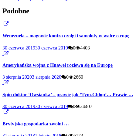
Podobne
Wenezuela – magowie kontra czołgi i samoloty w walce o ropę
30 czerwca 2019
30 czerwca 2019
0
4403
Amerykańska wojna z Huawei rozlewa się na Europę
3 sierpnia 2020
3 sierpnia 2020
0
2660
Spin doktor ‘Owsianka’ – prawie jak ‘Tym-Chłop’… Prawie …
30 czerwca 2019
30 czerwca 2019
0
24407
Brytyjska gospodarka zwolni …
31 stycznia 2018
1 lutego 2018
0
5173