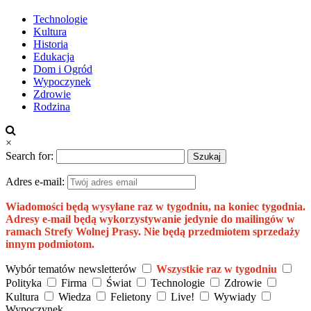
Technologie
Kultura
Historia
Edukacja
Dom i Ogród
Wypoczynek
Zdrowie
Rodzina
×
Search for:
Adres e-mail:
Wiadomości będą wysyłane raz w tygodniu, na koniec tygodnia.
Adresy e-mail będą wykorzystywanie jedynie do mailingów w
ramach Strefy Wolnej Prasy. Nie będą przedmiotem sprzedaży
innym podmiotom.
Wybór tematów newsletterów
Wszystkie raz w tygodniu
Polityka
Firma
Świat
Technologie
Zdrowie
Kultura
Wiedza
Felietony
Live!
Wywiady
Wypoczynek