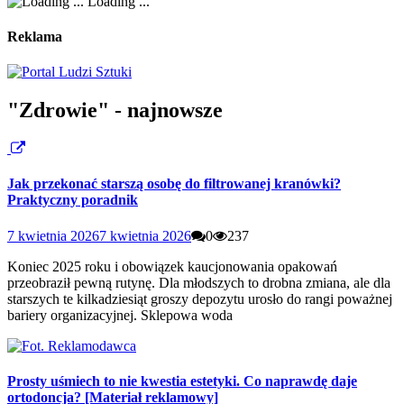
Loading ...
Reklama
"Zdrowie" - najnowsze
Jak przekonać starszą osobę do filtrowanej kranówki?
Praktyczny poradnik
7 kwietnia 2026
7 kwietnia 2026
0
237
Koniec 2025 roku i obowiązek kaucjonowania opakowań
przeobraził pewną rutynę. Dla młodszych to drobna zmiana, ale dla
starszych te kilkadziesiąt groszy depozytu urosło do rangi poważnej
bariery organizacyjnej. Sklepowa woda
Prosty uśmiech to nie kwestia estetyki. Co naprawdę daje
ortodoncja? [Materiał reklamowy]