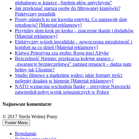
globalnego w książce „Siedem głów antychrysta”
Jak przekonać starszą osobę do filtrowanej kranówki?
Praktyczny poradnik
Prosty uśmiech to nie kwestia estetyki. Co naprawdę daje
ortodoncja? [Materiał reklamowy]
Przytulny dom krok po kroku – znaczenie tkanin i dodatków
[Materiał reklamowy]
Elektryczny wózek inwalidzki – nowoczesna niezależność i
komfort na co dzień [Materiał reklamowy]
Klątwa Prigożyna zza grobu: Rosja traci Afrykę
Bezczelność Niemiec przekracza kolejne granice –
„gwarancje bezpieczeństwa” zamiast reparacji – dadzą nam
hełmy jak Ukrainie?
Studio filmowe a marketing wideo: jakie formaty treści
najlepiej działają w biznesie [Materiał reklamowy]
NATO wzmacnia wschodnią flankę – prezydent Nawrocki
zatwierdził pobyt wojsk sojuszniczych w Polsce
Najnowsze komentarze
© 2017 Strefa Wolnej Prasy
Footer Menu
Regulamin