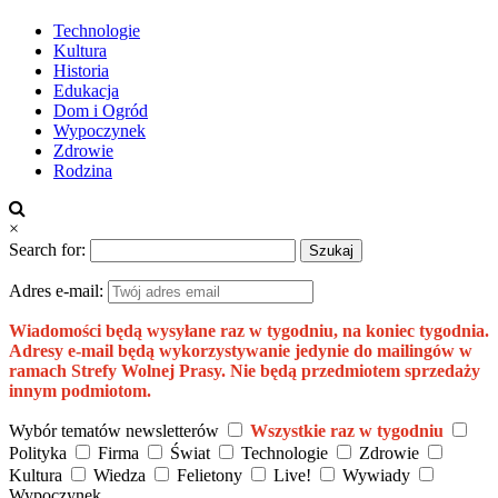
Technologie
Kultura
Historia
Edukacja
Dom i Ogród
Wypoczynek
Zdrowie
Rodzina
×
Search for:
Adres e-mail:
Wiadomości będą wysyłane raz w tygodniu, na koniec tygodnia.
Adresy e-mail będą wykorzystywanie jedynie do mailingów w
ramach Strefy Wolnej Prasy. Nie będą przedmiotem sprzedaży
innym podmiotom.
Wybór tematów newsletterów
Wszystkie raz w tygodniu
Polityka
Firma
Świat
Technologie
Zdrowie
Kultura
Wiedza
Felietony
Live!
Wywiady
Wypoczynek