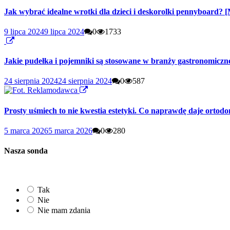
Jak wybrać idealne wrotki dla dzieci i deskorolki pennyboard? 
9 lipca 2024
9 lipca 2024
0
1733
Jakie pudełka i pojemniki są stosowane w branży gastronomiczn
24 sierpnia 2024
24 sierpnia 2024
0
587
Prosty uśmiech to nie kwestia estetyki. Co naprawdę daje ortod
5 marca 2026
5 marca 2026
0
280
Nasza sonda
Tak
Nie
Nie mam zdania