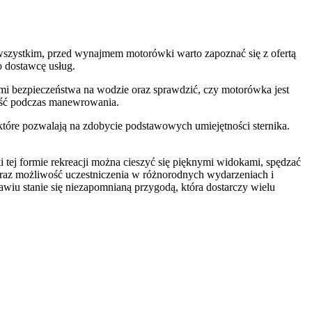
wszystkim, przed wynajmem motorówki warto zapoznać się z ofertą
o dostawcę usług.
ami bezpieczeństwa na wodzie oraz sprawdzić, czy motorówka jest
ność podczas manewrowania.
które pozwalają na zdobycie podstawowych umiejętności sternika.
tej formie rekreacji można cieszyć się pięknymi widokami, spędzać
ć oraz możliwość uczestniczenia w różnorodnych wydarzeniach i
iu stanie się niezapomnianą przygodą, która dostarczy wielu