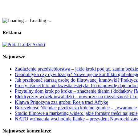
Loading ...
Reklama
Najnowsze
Zadłużenie przedsiębiorstwa – jakie kroki podjąć, zanim będzi
Geopolityka czy cywilizacja? Nowe ujęcie konfliktu globalne
Jak przekonać starszą osobę do filtrowanej kranówki? Praktyc
Prosty uśmiech to nie kwestia estetyki. Co naprawdę daje orto
Przytulny dom krok po kroku – znaczenie tkanin i dodatków [
Elektryczny wózek inwalidzki – nowoczesna niezależność i ko
Klątwa Prigożyna zza grobu: Rosja traci Afrykę
Bezczelność Niemiec przekracza kolejne granice – „gwarancje 
Studio filmowe a marketing wideo: jakie formaty treści najlepi
NATO wzmacnia wschodnią flankę – prezydent Nawrocki zatwi
Najnowsze komentarze