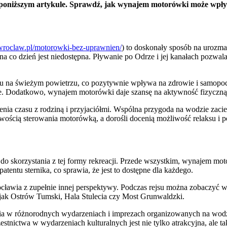
 w poniższym artykule. Sprawdź, jak wynajem motorówki może wpł
-wroclaw.pl/motorowki-bez-uprawnien/
) to doskonały sposób na urozma
a co dzień jest niedostępna. Pływanie po Odrze i jej kanałach pozwa
 na świeżym powietrzu, co pozytywnie wpływa na zdrowie i samopocz
nie. Dodatkowo, wynajem motorówki daje szansę na aktywność fizyczną w
ia czasu z rodziną i przyjaciółmi. Wspólna przygoda na wodzie zacie
iwością sterowania motorówką, a dorośli docenią możliwość relaksu i
 skorzystania z tej formy rekreacji. Przede wszystkim, wynajem moto
entu sternika, co sprawia, że jest to dostępne dla każdego.
ia z zupełnie innej perspektywy. Podczas rejsu można zobaczyć wiele
 jak Ostrów Tumski, Hala Stulecia czy Most Grunwaldzki.
 w różnorodnych wydarzeniach i imprezach organizowanych na wodzie.
tnictwa w wydarzeniach kulturalnych jest nie tylko atrakcyjna, ale t