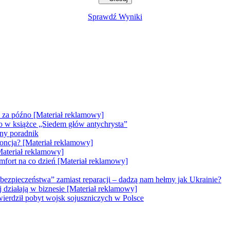
Sprawdź Wyniki
e za późno [Materiał reklamowy]
go w książce „Siedem głów antychrysta”
zny poradnik
doncja? [Materiał reklamowy]
Materiał reklamowy]
mfort na co dzień [Materiał reklamowy]
bezpieczeństwa” zamiast reparacji – dadzą nam hełmy jak Ukrainie?
ej działają w biznesie [Materiał reklamowy]
erdził pobyt wojsk sojuszniczych w Polsce