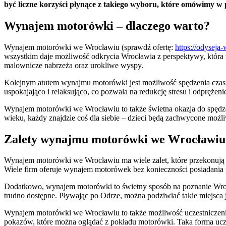
być liczne korzyści płynące z takiego wyboru, które omówimy
Wynajem motorówki – dlaczego warto?
Wynajem motorówki we Wrocławiu (sprawdź ofertę:
https://odyseja
wszystkim daje możliwość odkrycia Wrocławia z perspektywy, która n
malownicze nabrzeża oraz urokliwe wyspy.
Kolejnym atutem wynajmu motorówki jest możliwość spędzenia czasu
uspokajająco i relaksująco, co pozwala na redukcję stresu i odpręże
Wynajem motorówki we Wrocławiu to także świetna okazja do spędzen
wieku, każdy znajdzie coś dla siebie – dzieci będą zachwycone możl
Zalety wynajmu motorówki we Wrocławiu
Wynajem motorówki we Wrocławiu ma wiele zalet, które przekonują do
Wiele firm oferuje wynajem motorówek bez konieczności posiadania pat
Dodatkowo, wynajem motorówki to świetny sposób na poznanie Wrocław
trudno dostępne. Pływając po Odrze, można podziwiać takie miejsca
Wynajem motorówki we Wrocławiu to także możliwość uczestniczenia
pokazów, które można oglądać z pokładu motorówki. Taka forma uczes