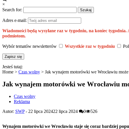
×
Search for:
Adres e-mail:
Wiadomości będą wysyłane raz w tygodniu, na koniec tygodnia.
podmiotom.
Wybór tematów newsletterów
Wszystkie raz w tygodniu
Pol
Jesteś tutaj:
Home >
Czas wolny
>
Jak wynajem motorówki we Wrocławiu m
Jak wynajem motorówki we Wrocławiu
Czas wolny
Reklama
Autor:
SWP
-
22 lipca 2024
22 lipca 2024
0
526
Wynajem motorówki we Wrocławiu staje się coraz bardziej popula