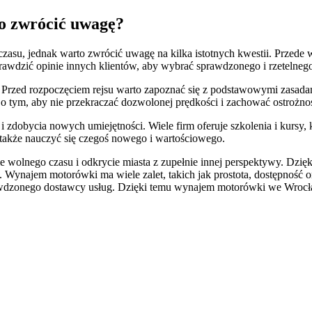
o zwrócić uwagę?
su, jednak warto zwrócić uwagę na kilka istotnych kwestii. Przede 
rawdzić opinie innych klientów, aby wybrać sprawdzonego i rzetelneg
o. Przed rozpoczęciem rejsu warto zapoznać się z podstawowymi zasad
o tym, aby nie przekraczać dozwolonej prędkości i zachować ostroż
zdobycia nowych umiejętności. Wiele firm oferuje szkolenia i kursy, 
e także nauczyć się czegoś nowego i wartościowego.
lnego czasu i odkrycie miasta z zupełnie innej perspektywy. Dzięki 
mi. Wynajem motorówki ma wiele zalet, takich jak prostota, dostępnoś
awdzonego dostawcy usług. Dzięki temu wynajem motorówki we Wrocław