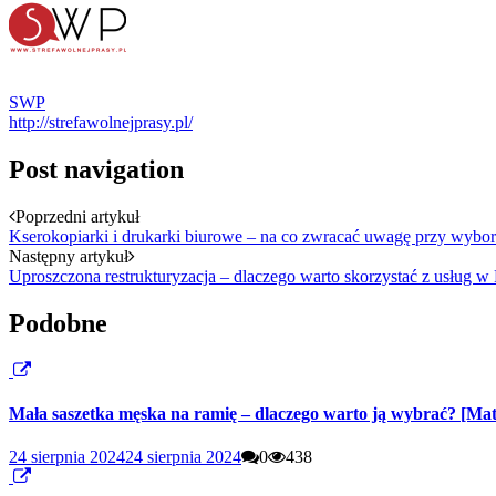
SWP
http://strefawolnejprasy.pl/
Post navigation
Poprzedni artykuł
Kserokopiarki i drukarki biurowe – na co zwracać uwagę przy wybor
Następny artykuł
Uproszczona restrukturyzacja – dlaczego warto skorzystać z usług w
Podobne
Mała saszetka męska na ramię – dlaczego warto ją wybrać? [Ma
24 sierpnia 2024
24 sierpnia 2024
0
438