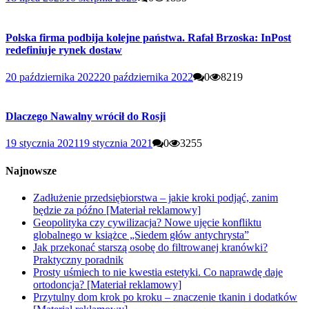
Polska firma podbija kolejne państwa. Rafał Brzoska: InPost
redefiniuje rynek dostaw
20 października 2022
20 października 2022
0
8219
Dlaczego Nawalny wrócił do Rosji
19 stycznia 2021
19 stycznia 2021
0
3255
Najnowsze
Zadłużenie przedsiębiorstwa – jakie kroki podjąć, zanim
będzie za późno [Materiał reklamowy]
Geopolityka czy cywilizacja? Nowe ujęcie konfliktu
globalnego w książce „Siedem głów antychrysta”
Jak przekonać starszą osobę do filtrowanej kranówki?
Praktyczny poradnik
Prosty uśmiech to nie kwestia estetyki. Co naprawdę daje
ortodoncja? [Materiał reklamowy]
Przytulny dom krok po kroku – znaczenie tkanin i dodatków