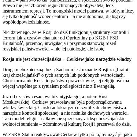
Prawo nie jest zbiorem reguł chroniących obywatela, lecz
instrumentem represji. To mongolski model państwa, w którym liczy
się tylko lojalność wobec centrum – a nie autonomia, dialog czy
współodpowiedzialność.
Nic dziwnego, że w Rosji do dziś funkcjonują struktury kontroli i
terroru jak z czasów chanatu: od Opriczniny po KGB i FSB.
Brutalność, przemoc, inwigilacja i przymus stanowią rdzeń
rosyjskiej państwowości – nie jej patologię, ale istotę.
Rosja nie jest chrześcijańska – Cerkiew jako narzędzie władzy
Drugą niebezpieczną iluzją Zachodu jest uznanie Rosji za „bratni
kraj chrześcijański” o tych samych lub podobnych wartościach.
Choć formalnie Rosja to państwo prawosławne, jej religijność ma
więcej wspólnego z rytuałem podległości niż z Ewangelią.
Już od czasów cesarstwa bizantyjskiego, a potem Rusi
Moskiewskiej, Cerkiew prawosławna była podporządkowana
władzy świeckiej. Carski autokratyzm uczynił z duchowieństwa
narzędzie kontroli społecznej, a nie nośnika duchowych wartości.
Taki model religii – całkowicie sprzeczny z ideą chrześcijańskiej
wolności sumienia – zdominował kulturę Rosji i przetrwał do dziś.
W ZSRR Stalin reaktywował Cerkiew tylko po to, by użyć jej jako