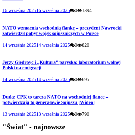
16 września 2025
16 września 2025
0
1394
NATO wzmacnia wschodnią flankę – prezydent Nawrocki
zatwierdził pobyt wojsk sojuszniczych w Polsce
14 września 2025
14 września 2025
0
820
Jerzy Giedroyc i „Kultura” paryska: laboratorium wolnej
Polski na emigracji
14 września 2025
14 września 2025
0
695
Duda: CPK to tarcza NATO na wschodniej flance –
potwierdzają to generałowie Sojuszu [Wideo]
13 września 2025
13 września 2025
0
790
"Świat" - najnowsze