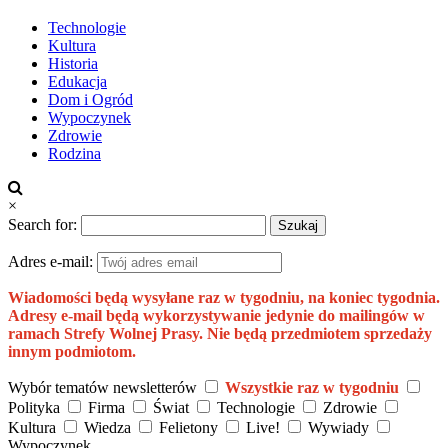
Technologie
Kultura
Historia
Edukacja
Dom i Ogród
Wypoczynek
Zdrowie
Rodzina
×
Search for:
Adres e-mail:
Wiadomości będą wysyłane raz w tygodniu, na koniec tygodnia.
Adresy e-mail będą wykorzystywanie jedynie do mailingów w
ramach Strefy Wolnej Prasy. Nie będą przedmiotem sprzedaży
innym podmiotom.
Wybór tematów newsletterów
Wszystkie raz w tygodniu
Polityka
Firma
Świat
Technologie
Zdrowie
Kultura
Wiedza
Felietony
Live!
Wywiady
Wypoczynek