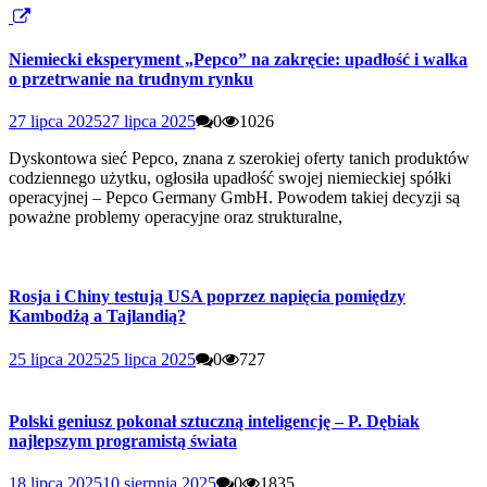
Niemiecki eksperyment „Pepco” na zakręcie: upadłość i walka
o przetrwanie na trudnym rynku
27 lipca 2025
27 lipca 2025
0
1026
Dyskontowa sieć Pepco, znana z szerokiej oferty tanich produktów
codziennego użytku, ogłosiła upadłość swojej niemieckiej spółki
operacyjnej – Pepco Germany GmbH. Powodem takiej decyzji są
poważne problemy operacyjne oraz strukturalne,
Rosja i Chiny testują USA poprzez napięcia pomiędzy
Kambodżą a Tajlandią?
25 lipca 2025
25 lipca 2025
0
727
Polski geniusz pokonał sztuczną inteligencję – P. Dębiak
najlepszym programistą świata
18 lipca 2025
10 sierpnia 2025
0
1835