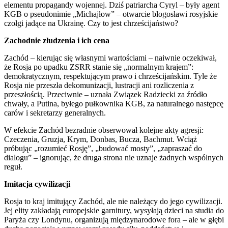
elementu propagandy wojennej. Dziś patriarcha Cyryl – były agent
KGB o pseudonimie „Michajłow” – otwarcie błogosławi rosyjskie
czołgi jadące na Ukrainę. Czy to jest chrześcijaństwo?
Zachodnie złudzenia i ich cena
Zachód – kierując się własnymi wartościami – naiwnie oczekiwał,
że Rosja po upadku ZSRR stanie się „normalnym krajem”:
demokratycznym, respektującym prawo i chrześcijańskim. Tyle że
Rosja nie przeszła dekomunizacji, lustracji ani rozliczenia z
przeszłością. Przeciwnie – uznała Związek Radziecki za źródło
chwały, a Putina, byłego pułkownika KGB, za naturalnego następcę
carów i sekretarzy generalnych.
W efekcie Zachód bezradnie obserwował kolejne akty agresji:
Czeczenia, Gruzja, Krym, Donbas, Bucza, Bachmut. Wciąż
próbując „rozumieć Rosję”, „budować mosty”, „zapraszać do
dialogu” – ignorując, że druga strona nie uznaje żadnych wspólnych
reguł.
Imitacja c
ywilizacj
i
Rosja to kraj imitujący Zachód, ale nie należący do jego cywilizacji.
Jej elity zakładają europejskie garnitury, wysyłają dzieci na studia do
Paryża czy Londynu, organizują międzynarodowe fora – ale w głębi