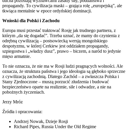
ducha pozostają wyznawcami zasady siły, poddaństwa i
propagandy. To cywilizacja maski – grająca rolę „europejską”, ale
tkwiąca mentalnie w epoce ordyńskiej dominacji.
Wnioski dla Polski i Zachodu
Europa musi przestać traktować Rosję jak trudnego partnera, z
którym „da się dogadać”. Trzeba uznać, że mamy do czynienia z
odrębną cywilizacją – postsowiecką wersją mongolskiego
despotyzmu, w której Cerkiew jest oddziałem propagandy,
szpiegostwa i „władzy dusz”, prawo – biczem, a naród to jedynie
mięso armatnie.
To nie oznacza, że nie ma w Rosji ludzi pragnących wolności. Ale
oznacza, że struktura państwa i jego ideologia są głęboko sprzeczne
z cywilizacją zachodnią. Dlatego Zachód – a zwłaszcza Polska i
Stany Zjednoczone – muszą porzucić złudzenia i budować
bezpieczeństwo oparte na realizmie, sile i odwadze, a nie na
pobożnych życzeniach.
Jerzy Mróz
Źródła i opracowania:
Andrzej Nowak, Dzieje Rosji
Richard Pipes, Russia Under the Old Regime