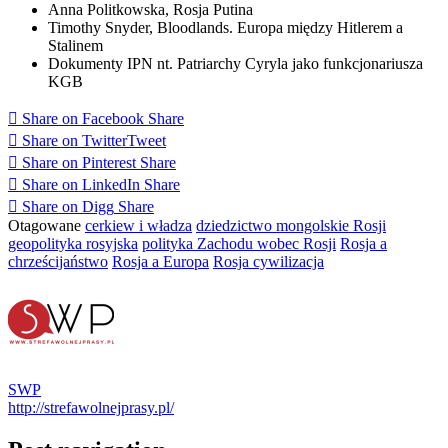
Anna Politkowska, Rosja Putina
Timothy Snyder, Bloodlands. Europa między Hitlerem a
Stalinem
Dokumenty IPN nt. Patriarchy Cyryla jako funkcjonariusza
KGB
Share on Facebook
Share
Share on Twitter
Tweet
Share on Pinterest
Share
Share on LinkedIn
Share
Share on Digg
Share
Otagowane
cerkiew i władza
dziedzictwo mongolskie Rosji
geopolityka rosyjska
polityka Zachodu wobec Rosji
Rosja a
chrześcijaństwo
Rosja a Europa
Rosja cywilizacja
SWP
http://strefawolnejprasy.pl/