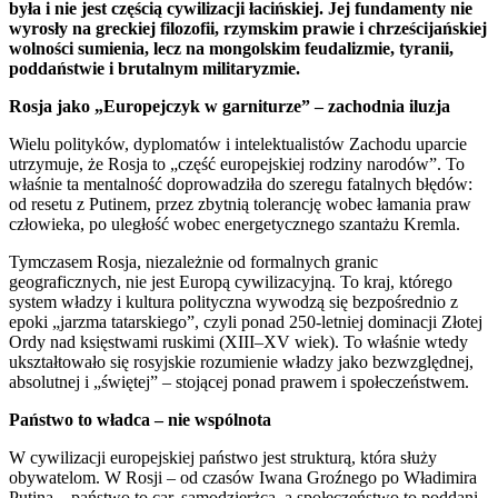
była i nie jest częścią cywilizacji łacińskiej. Jej fundamenty nie
wyrosły na greckiej filozofii, rzymskim prawie i chrześcijańskiej
wolności sumienia, lecz na mongolskim feudalizmie, tyranii,
poddaństwie i brutalnym militaryzmie.
Rosja jako „Europejczyk w garniturze” – zachodnia iluzja
Wielu polityków, dyplomatów i intelektualistów Zachodu uparcie
utrzymuje, że Rosja to „część europejskiej rodziny narodów”. To
właśnie ta mentalność doprowadziła do szeregu fatalnych błędów:
od resetu z Putinem, przez zbytnią tolerancję wobec łamania praw
człowieka, po uległość wobec energetycznego szantażu Kremla.
Tymczasem Rosja, niezależnie od formalnych granic
geograficznych, nie jest Europą cywilizacyjną. To kraj, którego
system władzy i kultura polityczna wywodzą się bezpośrednio z
epoki „jarzma tatarskiego”, czyli ponad 250-letniej dominacji Złotej
Ordy nad księstwami ruskimi (XIII–XV wiek). To właśnie wtedy
ukształtowało się rosyjskie rozumienie władzy jako bezwzględnej,
absolutnej i „świętej” – stojącej ponad prawem i społeczeństwem.
Państwo to władca – nie wspólnota
W cywilizacji europejskiej państwo jest strukturą, która służy
obywatelom. W Rosji – od czasów Iwana Groźnego po Władimira
Putina – państwo to car, samodzierżca, a społeczeństwo to poddani.