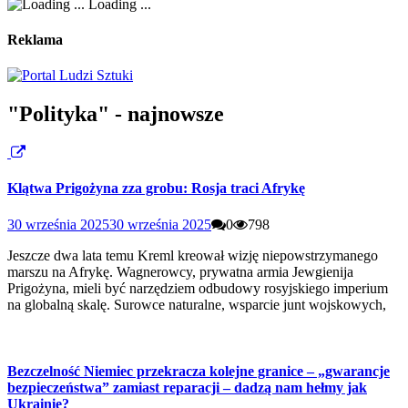
Loading ...
Reklama
"Polityka" - najnowsze
Klątwa Prigożyna zza grobu: Rosja traci Afrykę
30 września 2025
30 września 2025
0
798
Jeszcze dwa lata temu Kreml kreował wizję niepowstrzymanego
marszu na Afrykę. Wagnerowcy, prywatna armia Jewgienija
Prigożyna, mieli być narzędziem odbudowy rosyjskiego imperium
na globalną skalę. Surowce naturalne, wsparcie junt wojskowych,
Bezczelność Niemiec przekracza kolejne granice – „gwarancje
bezpieczeństwa” zamiast reparacji – dadzą nam hełmy jak
Ukrainie?