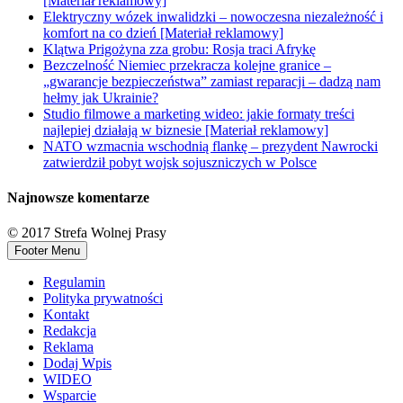
[Materiał reklamowy]
Elektryczny wózek inwalidzki – nowoczesna niezależność i
komfort na co dzień [Materiał reklamowy]
Klątwa Prigożyna zza grobu: Rosja traci Afrykę
Bezczelność Niemiec przekracza kolejne granice –
„gwarancje bezpieczeństwa” zamiast reparacji – dadzą nam
hełmy jak Ukrainie?
Studio filmowe a marketing wideo: jakie formaty treści
najlepiej działają w biznesie [Materiał reklamowy]
NATO wzmacnia wschodnią flankę – prezydent Nawrocki
zatwierdził pobyt wojsk sojuszniczych w Polsce
Najnowsze komentarze
© 2017 Strefa Wolnej Prasy
Footer Menu
Regulamin
Polityka prywatności
Kontakt
Redakcja
Reklama
Dodaj Wpis
WIDEO
Wsparcie