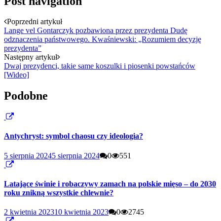
Post navigation
Poprzedni artykuł
Lange vel Gontarczyk pozbawiona przez prezydenta Dudę
odznaczenia państwowego. Kwaśniewski: „Rozumiem decyzję
prezydenta”
Następny artykuł
Dwaj prezydenci, takie same koszulki i piosenki powstańców
[Wideo]
Podobne
Antychryst: symbol chaosu czy ideologia?
5 sierpnia 2024
5 sierpnia 2024
0
551
Latające świnie i robaczywy zamach na polskie mięso – do 2030
roku znikną wszystkie chlewnie?
2 kwietnia 2023
10 kwietnia 2023
0
2745