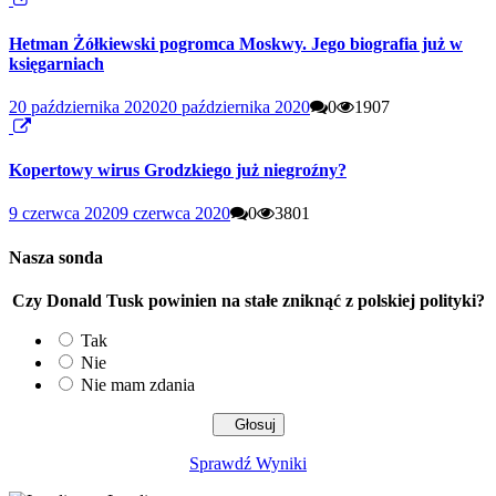
Hetman Żółkiewski pogromca Moskwy. Jego biografia już w
księgarniach
20 października 2020
20 października 2020
0
1907
Kopertowy wirus Grodzkiego już niegroźny?
9 czerwca 2020
9 czerwca 2020
0
3801
Nasza sonda
Czy Donald Tusk powinien na stałe zniknąć z polskiej polityki?
Tak
Nie
Nie mam zdania
Sprawdź Wyniki