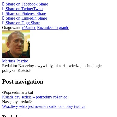
Share on Facebook
Share
Share on Twitter
Tweet
Share on Pinterest
Share
Share on LinkedIn
Share
Share on Digg
Share
Otagowane
różaniec
Różaniec do granic
Mariusz Paszko
Redaktor Naczelny - wywiady, historia, wiedza, technologie,
polityka, Kościół
Post navigation
Poprzedni artykuł
Ksiądz czy sędzia – potrzebny różaniec
Następny artykuł
Wrażliwy widz jest równie rzadki co dobry twórca