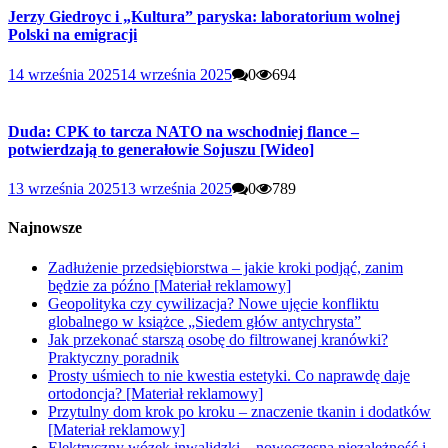
Jerzy Giedroyc i „Kultura” paryska: laboratorium wolnej
Polski na emigracji
14 września 2025
14 września 2025
0
694
Duda: CPK to tarcza NATO na wschodniej flance –
potwierdzają to generałowie Sojuszu [Wideo]
13 września 2025
13 września 2025
0
789
Najnowsze
Zadłużenie przedsiębiorstwa – jakie kroki podjąć, zanim
będzie za późno [Materiał reklamowy]
Geopolityka czy cywilizacja? Nowe ujęcie konfliktu
globalnego w książce „Siedem głów antychrysta”
Jak przekonać starszą osobę do filtrowanej kranówki?
Praktyczny poradnik
Prosty uśmiech to nie kwestia estetyki. Co naprawdę daje
ortodoncja? [Materiał reklamowy]
Przytulny dom krok po kroku – znaczenie tkanin i dodatków
[Materiał reklamowy]
Elektryczny wózek inwalidzki – nowoczesna niezależność i