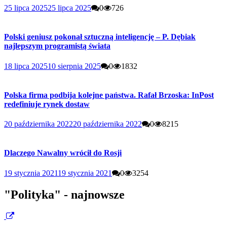
25 lipca 2025
25 lipca 2025
0
726
Polski geniusz pokonał sztuczną inteligencję – P. Dębiak
najlepszym programistą świata
18 lipca 2025
10 sierpnia 2025
0
1832
Polska firma podbija kolejne państwa. Rafał Brzoska: InPost
redefiniuje rynek dostaw
20 października 2022
20 października 2022
0
8215
Dlaczego Nawalny wrócił do Rosji
19 stycznia 2021
19 stycznia 2021
0
3254
"Polityka" - najnowsze