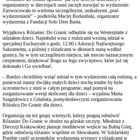
organizatorzy w diecezjach sami zaczęli rozwijać to wydarzenie.
Zaowocowało to wieloma szczególnymi, unikalnymi „pod-
wydarzeniami” – podkreśla Maciej Bodasiński, organizator
wydarzenia z Fundacji Solo Dios Basta.
Wyjątkowy Różaniec Do Granic odbędzie się na Westerplatte z
udziałem dzieci. Najmłodsi wraz z rodzicami wezmą udział w
specjalnej Eucharystii o godz. 12.00 i Adoracji Najświętszego
Sakramentu, a później z różańcami w dłoniach staną wzdłuż
granicy, by w tym szczególnym miejscu, tak mocno naznaczonym
cierpieniem, dziękować Bogu za Jego zwycięstwo, które już się
dokonało i Go uwielbiać.
– Bardzo chcieliśmy wziąć udział w tym wydarzeniu całą rodziną, a
ponieważ mamy dwójkę małych dzieci trochę trudne by było
uczestnictwo z nimi w całym programie, stąd pomysł na
zorganizowanie wersji skróconej dla dzieci – wyjaśnia Marta
Szagżdowicz z Gdańska, pomysłodawczyni zorganizowania
Różańca Do Granic dla dzieci.
Organizują się też grupy wiernych, którzy pragną odmówić
Różaniec Do Granic w drodze na górskie szczyty. Młodzież z
Diecezji Krakowskiej planuje modlitewne wejście na Babią Górę,
gdzie odmówią różaniec wspólnie ze Słowakami. W Szklarskiej
Porębie część uczestników wydarzenia wyruszy z różańcami w