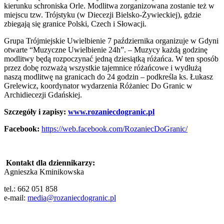
kierunku schroniska Orle. Modlitwa zorganizowana zostanie też w
miejscu tzw. Trójstyku (w Diecezji Bielsko-Żywieckiej), gdzie
zbiegają się granice Polski, Czech i Słowacji.
Grupa Trójmiejskie Uwielbienie 7 października organizuje w Gdyni
otwarte “Muzyczne Uwielbienie 24h”. – Muzycy każdą godzinę
modlitwy będą rozpoczynać jedną dziesiątką różańca. W ten sposób
przez dobę rozważą wszystkie tajemnice różańcowe i wydłużą
naszą modlitwę na granicach do 24 godzin – podkreśla ks. Łukasz
Grelewicz, koordynator wydarzenia Różaniec Do Granic w
Archidiecezji Gdańskiej.
Szczegóły i zapisy:
www.rozaniecdogranic.pl
Facebook:
https://web.facebook.com/RozaniecDoGranic/
Kontakt dla dziennikarzy:
Agnieszka Kminikowska
tel.: 662 051 858
e-mail:
media@rozaniecdogranic.pl