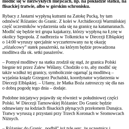
modlić się w niezwykłych miejscach, np. na pokładzie statku, na
flisackiej tratwie, albo w górskim schronisku.
Rybacy z Jastarni wypłyną kutrami na Zatokę Pucką, by tam
odmówić Różaniec do Granic. Z kolei w Archidiecezji Warmińskiej
część uczestników wydarzenia uda się na granicę na katamaranach.
Modlić się będzie też grupa kajakarzy, którzy wypłyną na Łynę w
okolicy Sępopola. Z nadbrzeża w Tolkmicku w Diecezji Elbląskiej
o 14:00 wyruszy specjalnie wyczarterowany na tę okazję
„różańcowy” statek pasażerski, na którym będzie prowadzona
modlitwa dla ok. setki pasażerów.
– Pomysł modlitwy na statku zrodził się stąd, że granica Polski
biegnie też przez Zalew Wiślany. Chodziło o to, aby modlić się
także wzdłuż tej granicy, symbolicznie ogarnąć ją modlitwą –
wyjaśnia ksiądz Grzegorz Puchalski, koordynator wydarzenia w
Diecezji Elbląskiej. – Ufamy, że Matka Boża zatroszczy się dla nas
o dobrą pogodę tego dnia – dodaje.
Podobne inicjatywy pojawiły się również w południowej części
Polski. W Diecezji Tarnowskiej Różaniec Do Granic będzie
odmawiany na łodziach flisackich płynących przełomem Dunajca.
Tratwy wyruszą z przystani przy Trzech Koronach w Sromowcach
Niżnych.
– Różaniec do Granic „podbił” już tyle serc, że uczestnicy i