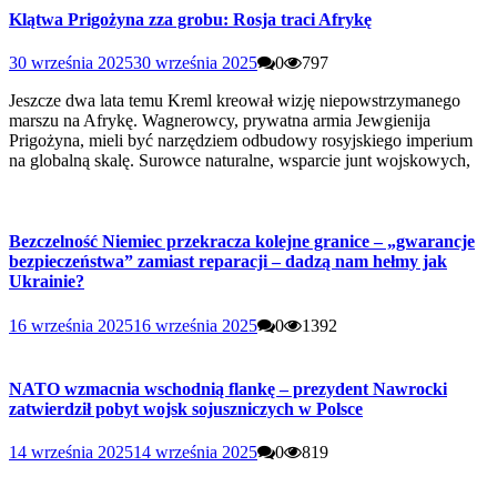
Klątwa Prigożyna zza grobu: Rosja traci Afrykę
30 września 2025
30 września 2025
0
797
Jeszcze dwa lata temu Kreml kreował wizję niepowstrzymanego
marszu na Afrykę. Wagnerowcy, prywatna armia Jewgienija
Prigożyna, mieli być narzędziem odbudowy rosyjskiego imperium
na globalną skalę. Surowce naturalne, wsparcie junt wojskowych,
Bezczelność Niemiec przekracza kolejne granice – „gwarancje
bezpieczeństwa” zamiast reparacji – dadzą nam hełmy jak
Ukrainie?
16 września 2025
16 września 2025
0
1392
NATO wzmacnia wschodnią flankę – prezydent Nawrocki
zatwierdził pobyt wojsk sojuszniczych w Polsce
14 września 2025
14 września 2025
0
819