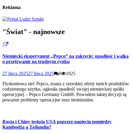
Reklama
"Świat" - najnowsze
Niemiecki eksperyment „Pepco” na zakręcie: upadłość i walka
o przetrwanie na trudnym rynku
27 lipca 2025
27 lipca 2025
0
1025
Dyskontowa sieć Pepco, znana z szerokiej oferty tanich produktów
codziennego użytku, ogłosiła upadłość swojej niemieckiej spółki
operacyjnej – Pepco Germany GmbH. Powodem takiej decyzji są
poważne problemy operacyjne oraz strukturalne,
Rosja i Chiny testują USA poprzez napięcia pomiędzy
Kambodżą a Tajlandią?