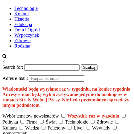
Technologie
Kultura
Historia
Edukacja
Dom i Ogród
Wypoczynek
Zdrowie
Rodzina
×
Search for:
Adres e-mail:
Wiadomości będą wysyłane raz w tygodniu, na koniec tygodnia.
Adresy e-mail będą wykorzystywanie jedynie do mailingów w
ramach Strefy Wolnej Prasy. Nie będą przedmiotem sprzedaży
innym podmiotom.
Wybór tematów newsletterów
Wszystkie raz w tygodniu
Polityka
Firma
Świat
Technologie
Zdrowie
Kultura
Wiedza
Felietony
Live!
Wywiady
Wypoczynek