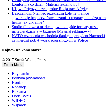
komfort na co dzień [Materiał reklamowy]
Klątwa Prigożyna zza grobu: Rosja traci Afrykę
Bezczelność Niemiec przekracza kolejne granice –
„gwarancje bezpieczeństwa” zamiast reparacji – dadzą nam
hełmy jak Ukrainie?
Studio filmowe a marketing wideo: jakie formaty treści
najlepiej działają w biznesie [Materiał reklamowy]
NATO wzmacnia wschodnią flankę – prezydent Nawrocki
zatwierdził pobyt wojsk sojuszniczych w Polsce
Najnowsze komentarze
© 2017 Strefa Wolnej Prasy
Footer Menu
Regulamin
Polityka prywatności
Kontakt
Redakcja
Reklama
Dodaj Wpis
WIDEO
Wsparcie