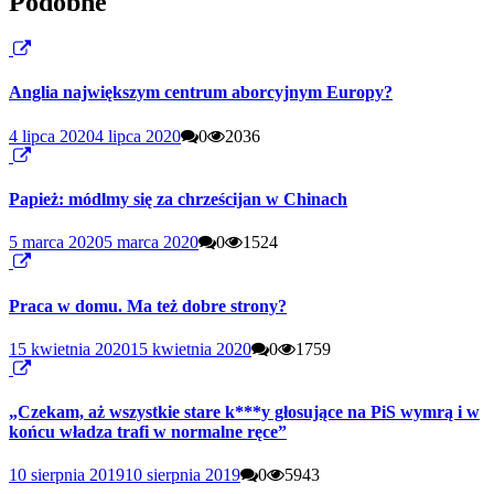
Podobne
Anglia największym centrum aborcyjnym Europy?
4 lipca 2020
4 lipca 2020
0
2036
Papież: módlmy się za chrześcijan w Chinach
5 marca 2020
5 marca 2020
0
1524
Praca w domu. Ma też dobre strony?
15 kwietnia 2020
15 kwietnia 2020
0
1759
„Czekam, aż wszystkie stare k***y głosujące na PiS wymrą i w
końcu władza trafi w normalne ręce”
10 sierpnia 2019
10 sierpnia 2019
0
5943