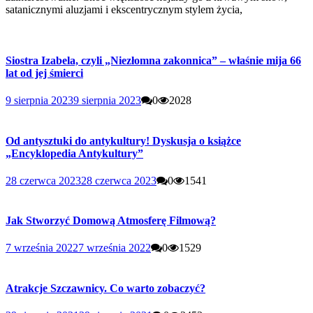
satanicznymi aluzjami i ekscentrycznym stylem życia,
Siostra Izabela, czyli „Niezłomna zakonnica” – właśnie mija 66
lat od jej śmierci
9 sierpnia 2023
9 sierpnia 2023
0
2028
Od antysztuki do antykultury! Dyskusja o książce
„Encyklopedia Antykultury”
28 czerwca 2023
28 czerwca 2023
0
1541
Jak Stworzyć Domową Atmosferę Filmową?
7 września 2022
7 września 2022
0
1529
Atrakcje Szczawnicy. Co warto zobaczyć?