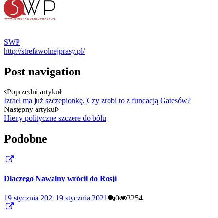
SWP
http://strefawolnejprasy.pl/
Post navigation
Poprzedni artykuł
Izrael ma już szczepionkę. Czy zrobi to z fundacją Gatesów?
Następny artykuł
Hieny polityczne szczere do bólu
Podobne
Dlaczego Nawalny wrócił do Rosji
19 stycznia 2021
19 stycznia 2021
0
3254