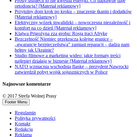
Prosty uśmiech to nie kwestia estetyki. Co naprawdę daje
ortodoncja? [Materiał reklamowy]
Przytulny dom krok po kroku – znaczenie tkanin i dodatków
[Materiał reklamowy]
Elektryczny wózek inwalidzki – nowoczesna niezależność i
komfort na co dzień [Materiał reklamowy]
Klątwa Prigożyna zza grobu: Rosja traci Afrykę
Bezczelność Niemiec przekracza kolejne granice –
„gwarancje bezpieczeństwa” zamiast reparacji – dadzą nam
hełmy jak Ukrainie?
Studio filmowe a marketing wideo: jakie formaty treści
najlepiej działają w biznesie [Materiał reklamowy]
NATO wzmacnia wschodnią flankę – prezydent Nawrocki
zatwierdził pobyt wojsk sojuszniczych w Polsce
Najnowsze komentarze
© 2017 Strefa Wolnej Prasy
Footer Menu
Regulamin
Polityka prywatności
Kontakt
Redakcja
Reklama