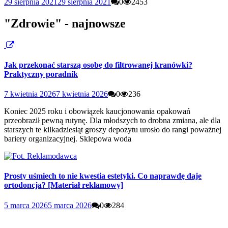
29 sierpnia 2021
29 sierpnia 2021
0
2453
"Zdrowie" - najnowsze
Jak przekonać starszą osobę do filtrowanej kranówki?
Praktyczny poradnik
7 kwietnia 2026
7 kwietnia 2026
0
236
Koniec 2025 roku i obowiązek kaucjonowania opakowań
przeobraził pewną rutynę. Dla młodszych to drobna zmiana, ale dla
starszych te kilkadziesiąt groszy depozytu urosło do rangi poważnej
bariery organizacyjnej. Sklepowa woda
Prosty uśmiech to nie kwestia estetyki. Co naprawdę daje
ortodoncja? [Materiał reklamowy]
5 marca 2026
5 marca 2026
0
284