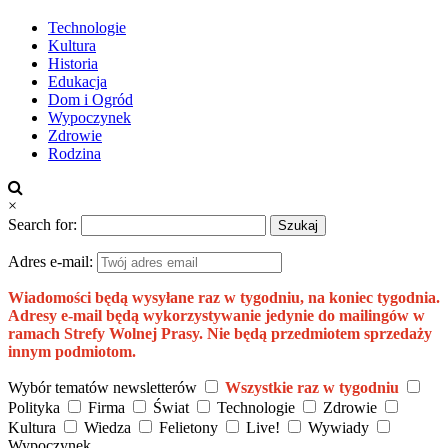
Technologie
Kultura
Historia
Edukacja
Dom i Ogród
Wypoczynek
Zdrowie
Rodzina
×
Search for:
Adres e-mail:
Wiadomości będą wysyłane raz w tygodniu, na koniec tygodnia.
Adresy e-mail będą wykorzystywanie jedynie do mailingów w
ramach Strefy Wolnej Prasy. Nie będą przedmiotem sprzedaży
innym podmiotom.
Wybór tematów newsletterów
Wszystkie raz w tygodniu
Polityka
Firma
Świat
Technologie
Zdrowie
Kultura
Wiedza
Felietony
Live!
Wywiady
Wypoczynek