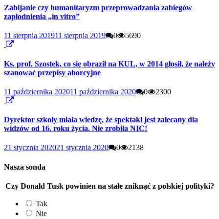
Zabijanie czy humanitaryzm przeprowadzania zabiegów
zapłodnienia „in vitro”
11 sierpnia 2019
11 sierpnia 2019
0
5690
Ks. prof. Szostek, co się obraził na KUL, w 2014 głosił, że należy
szanować przepisy aborcyjne
11 października 2020
11 października 2020
0
2300
Dyrektor szkoły miała wiedzę, że spektakl jest zalecany dla
widzów od 16. roku życia. Nie zrobiła NIC!
21 stycznia 2020
21 stycznia 2020
0
2138
Nasza sonda
Czy Donald Tusk powinien na stałe zniknąć z polskiej polityki?
Tak
Nie