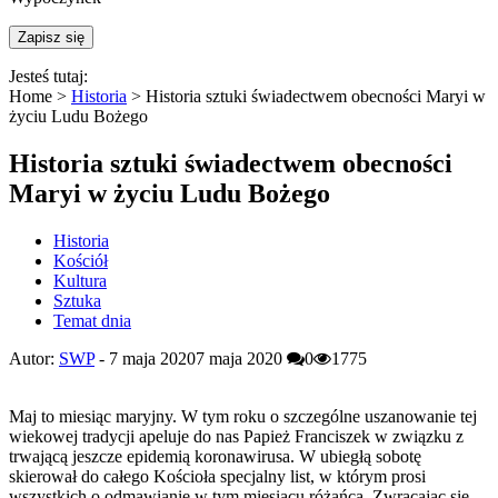
Jesteś tutaj:
Home >
Historia
>
Historia sztuki świadectwem obecności Maryi w
życiu Ludu Bożego
Historia sztuki świadectwem obecności
Maryi w życiu Ludu Bożego
Historia
Kościół
Kultura
Sztuka
Temat dnia
Autor:
SWP
-
7 maja 2020
7 maja 2020
0
1775
Maj to miesiąc maryjny. W tym roku o szczególne uszanowanie tej
wiekowej tradycji apeluje do nas Papież Franciszek w związku z
trwającą jeszcze epidemią koronawirusa. W ubiegłą sobotę
skierował do całego Kościoła specjalny list, w którym prosi
wszystkich o odmawianie w tym miesiącu różańca. Zwracając się