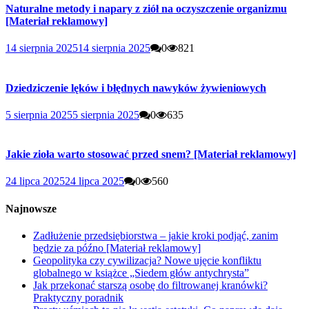
Naturalne metody i napary z ziół na oczyszczenie organizmu
[Materiał reklamowy]
14 sierpnia 2025
14 sierpnia 2025
0
821
Dziedziczenie lęków i błędnych nawyków żywieniowych
5 sierpnia 2025
5 sierpnia 2025
0
635
Jakie zioła warto stosować przed snem? [Materiał reklamowy]
24 lipca 2025
24 lipca 2025
0
560
Najnowsze
Zadłużenie przedsiębiorstwa – jakie kroki podjąć, zanim
będzie za późno [Materiał reklamowy]
Geopolityka czy cywilizacja? Nowe ujęcie konfliktu
globalnego w książce „Siedem głów antychrysta”
Jak przekonać starszą osobę do filtrowanej kranówki?
Praktyczny poradnik