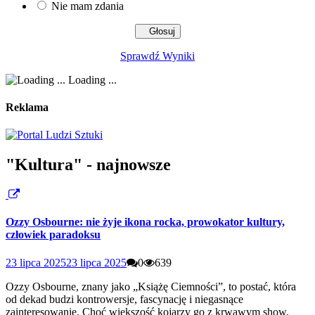
Nie mam zdania
Sprawdź Wyniki
Loading ...
Reklama
"Kultura" - najnowsze
Ozzy Osbourne: nie żyje ikona rocka, prowokator kultury,
człowiek paradoksu
23 lipca 2025
23 lipca 2025
0
639
Ozzy Osbourne, znany jako „Książę Ciemności”, to postać, która
od dekad budzi kontrowersje, fascynację i niegasnące
zainteresowanie. Choć większość kojarzy go z krwawym show,