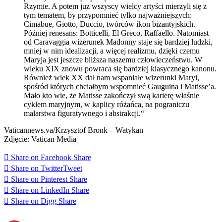
Rzymie. A potem już wszyscy wielcy artyści mierzyli się z
tym tematem, by przypomnieć tylko najważniejszych:
Cimabue, Giotto, Duccio, twórców ikon bizantyjskich.
Później renesans: Botticelli, El Greco, Raffaello. Natomiast
od Caravaggia wizerunek Madonny staje się bardziej ludzki,
mniej w nim idealizacji, a więcej realizmu, dzięki czemu
Maryja jest jeszcze bliższa naszemu człowieczeństwu. W
wieku XIX znowu powraca się bardziej klasycznego kanonu.
Również wiek XX dał nam wspaniałe wizerunki Maryi,
spośród których chciałbym wspomnieć Gauguina i Matisse’a.
Mało kto wie, że Matisse zakończył swą karierę właśnie
cyklem maryjnym, w kaplicy różańca, na pograniczu
malarstwa figuratywnego i abstrakcji.“
Vaticannews.va/Krzysztof Bronk – Watykan
Zdjęcie: Vatican Media
Share on Facebook
Share
Share on Twitter
Tweet
Share on Pinterest
Share
Share on LinkedIn
Share
Share on Digg
Share