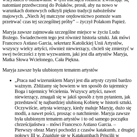
natomiast przedwczoraj do Polaków, prosił, aby na nowo w
warunkach domowych odkryli piękno tradycji nabożeństw
majowych. „Niech Jej matczyne orędownictwo pomoże wam
przetrwać czas tej szczególnej próby” – życzył Polakom Papież.
Maryja zawsze zajmowała szczególne miejsce w życiu Ludu
Bożego. Świadectwem tego jest również historia sztuki. Jak mówi
Francesco Astiaso Garcia, sekretarz Katolickiej Unii Artystów,
wszyscy wielcy artyści, również niewierzący, chcieli się zmierzyć w
swej twórczości z tym wyzwaniem, jaki jest dla artystów Maryja,
Matka Słowa Wcielonego, Cała Piękna.
Maryja zawsze była ulubionym tematem artystów
„Praca nad wizerunkiem Maryi jest dla artysty czymś bardzo
ważnym. Zbliżamy się bowiem w ten sposób do tajemnicy
Boga i tajemnicy Wcielenia. Wszyscy artyści, nawet
niewierzący, zmagali się w jakiś sposób z tym pytaniem, jak
przedstawić tę najbardziej ulubioną Kobietę w historii sztuki.
Oczywiście, artysta wierzący, kiedy maluje Maryję, dużo się
modli, a nawet pości, prosząc o natchnienie. Maryja zawsze
była ulubionym tematem artystów i to od samego początku
chrześcijaństwa – mówi Francesco Astiaso Garcia. –
Pierwszy obraz Maryi pochodzi z czasów katakumb, z drugiej
połowy III w. Znajduje się w Katakumbach Priscilii w