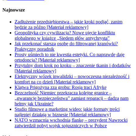
Najnowsze
Zadłużenie przedsiębiorstwa – jakie kroki podjąć, zanim
będzie za późno [Materiał reklamowy]
Geopolityka czy cywilizacja? Nowe ujęcie konfliktu
globalnego w książce „Siedem głów antychrysta”
Jak przekonać starszą osobę do filtrowanej kranówki?
Praktyczny poradnik
Prosty uśmiech to nie kwestia estetyki. Co naprawdę daje
ortodoncja? [Materiał reklamowy]
Przytulny dom krok po kroku – znaczenie tkanin i dodatków
[Materiał reklamowy]
Elektryczny wózek inwalidzki – nowoczesna niezależność i
komfort na co dzień [Materiał reklamowy]
Klątwa Prigożyna zza grobu: Rosja traci Afrykę
Bezczelność Niemiec przekracza kolejne granice –
„gwarancje bezpieczeństwa” zamiast reparacji – dadzą nam
hełmy jak Ukrainie?
Studio filmowe a marketing wideo: jakie formaty treści
najlepiej działają w biznesie [Materiał reklamowy]
NATO wzmacnia wschodnią flankę – prezydent Nawrocki
zatwierdził pobyt wojsk sojuszniczych w Polsce