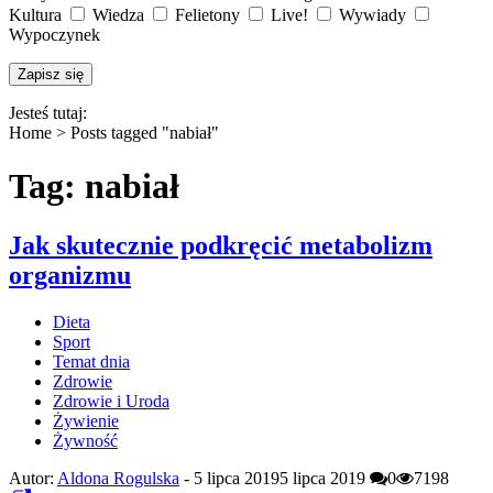
Kultura
Wiedza
Felietony
Live!
Wywiady
Wypoczynek
Jesteś tutaj:
Home >
Posts tagged "nabiał"
Tag: nabiał
Jak skutecznie podkręcić metabolizm
organizmu
Dieta
Sport
Temat dnia
Zdrowie
Zdrowie i Uroda
Żywienie
Żywność
Autor:
Aldona Rogulska
-
5 lipca 2019
5 lipca 2019
0
7198