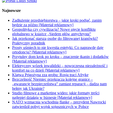
Najnowsze
Zadłużenie przedsiębiorstwa – jakie kroki podjąć, zanim
będzie za późno [Materiał reklamowy]
Geopolityka czy cywilizacja? Nowe ujęcie konfliktu
globalnego w książce „Siedem głów antychrysta”
Jak przekonać starszą osobę do filtrowanej kranówki?
Praktyczny poradnik
Prosty uśmiech to nie kwestia estetyki. Co naprawdę daje
ortodoncja? [Materiał reklamowy]
Przytulny dom krok po kroku – znaczenie tkanin i dodatków
[Materiał reklamowy]
Elektryczny wózek inwalidzki – nowoczesna niezależność i
komfort na co dzień [Materiał reklamowy]
Klątwa Prigożyna zza grobu: Rosja traci Afrykę
Bezczelność Niemiec przekracza kolejne granice –
„gwarancje bezpieczeństwa” zamiast reparacji – dadzą nam
hełmy jak Ukrainie?
Studio filmowe a marketing wideo: jakie formaty treści
najlepiej działają w biznesie [Materiał reklamowy]
NATO wzmacnia wschodnią flankę – prezydent Nawrocki
zatwierdził pobyt wojsk sojuszniczych w Polsce