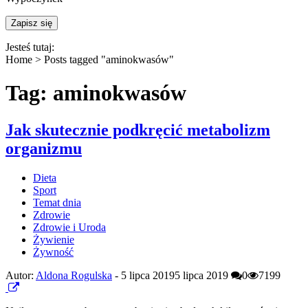
Jesteś tutaj:
Home >
Posts tagged "aminokwasów"
Tag: aminokwasów
Jak skutecznie podkręcić metabolizm
organizmu
Dieta
Sport
Temat dnia
Zdrowie
Zdrowie i Uroda
Żywienie
Żywność
Autor:
Aldona Rogulska
-
5 lipca 2019
5 lipca 2019
0
7199