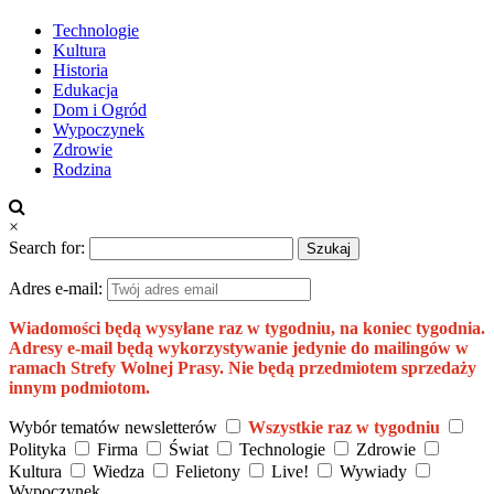
Technologie
Kultura
Historia
Edukacja
Dom i Ogród
Wypoczynek
Zdrowie
Rodzina
×
Search for:
Adres e-mail:
Wiadomości będą wysyłane raz w tygodniu, na koniec tygodnia.
Adresy e-mail będą wykorzystywanie jedynie do mailingów w
ramach Strefy Wolnej Prasy. Nie będą przedmiotem sprzedaży
innym podmiotom.
Wybór tematów newsletterów
Wszystkie raz w tygodniu
Polityka
Firma
Świat
Technologie
Zdrowie
Kultura
Wiedza
Felietony
Live!
Wywiady
Wypoczynek