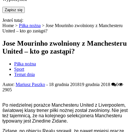
Jesteś tutaj:
Home >
Piłka nożna
>
Jose Mourinho zwolniony z Manchesteru
United – kto go zastąpi?
Jose Mourinho zwolniony z Manchesteru
United – kto go zastąpi?
Piłka nożna
Sport
Temat dnia
Autor:
Mariusz Paszko
-
18 grudnia 2018
19 grudnia 2018
0
2905
Po niedzielnej porażce Manchesteru United z Liverpoolem,
światowej klasy trener piłki nożnej został zwolniony. Nie jest
też tajemnicą, że na kolejnego selekcjonera Manchesteru
typowany jest Zinedine Zidane.
Zidane, po objęciu Realu sprawił, że nawet mniejsi gracze