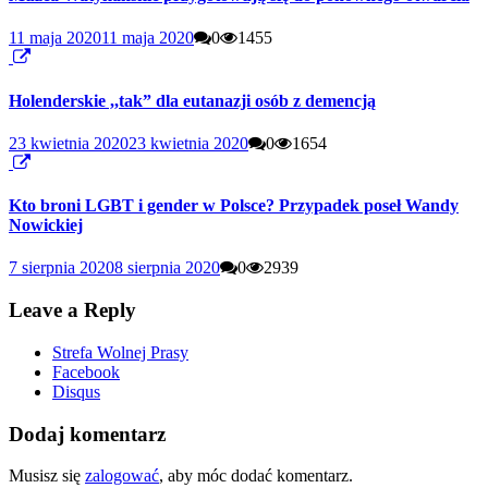
11 maja 2020
11 maja 2020
0
1455
Holenderskie ,,tak” dla eutanazji osób z demencją
23 kwietnia 2020
23 kwietnia 2020
0
1654
Kto broni LGBT i gender w Polsce? Przypadek poseł Wandy
Nowickiej
7 sierpnia 2020
8 sierpnia 2020
0
2939
Leave a Reply
Strefa Wolnej Prasy
Facebook
Disqus
Dodaj komentarz
Musisz się
zalogować
, aby móc dodać komentarz.