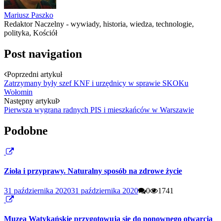
Mariusz Paszko
Redaktor Naczelny - wywiady, historia, wiedza, technologie,
polityka, Kościół
Post navigation
Poprzedni artykuł
Zatrzymany były szef KNF i urzędnicy w sprawie SKOKu
Wołomin
Następny artykuł
Pierwsza wygrana radnych PIS i mieszkańców w Warszawie
Podobne
Zioła i przyprawy. Naturalny sposób na zdrowe życie
31 października 2020
31 października 2020
0
1741
Muzea Watykańskie przygotowują się do ponownego otwarcia