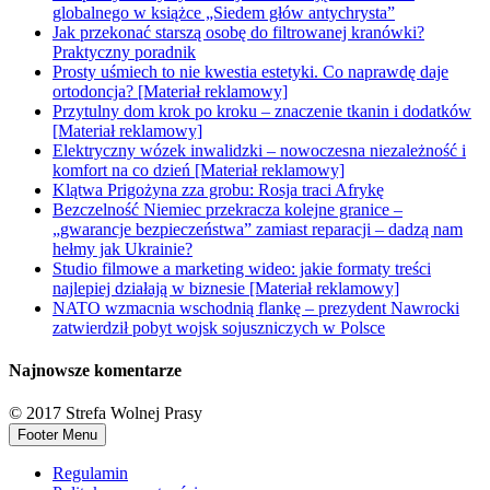
globalnego w książce „Siedem głów antychrysta”
Jak przekonać starszą osobę do filtrowanej kranówki?
Praktyczny poradnik
Prosty uśmiech to nie kwestia estetyki. Co naprawdę daje
ortodoncja? [Materiał reklamowy]
Przytulny dom krok po kroku – znaczenie tkanin i dodatków
[Materiał reklamowy]
Elektryczny wózek inwalidzki – nowoczesna niezależność i
komfort na co dzień [Materiał reklamowy]
Klątwa Prigożyna zza grobu: Rosja traci Afrykę
Bezczelność Niemiec przekracza kolejne granice –
„gwarancje bezpieczeństwa” zamiast reparacji – dadzą nam
hełmy jak Ukrainie?
Studio filmowe a marketing wideo: jakie formaty treści
najlepiej działają w biznesie [Materiał reklamowy]
NATO wzmacnia wschodnią flankę – prezydent Nawrocki
zatwierdził pobyt wojsk sojuszniczych w Polsce
Najnowsze komentarze
© 2017 Strefa Wolnej Prasy
Footer Menu
Regulamin