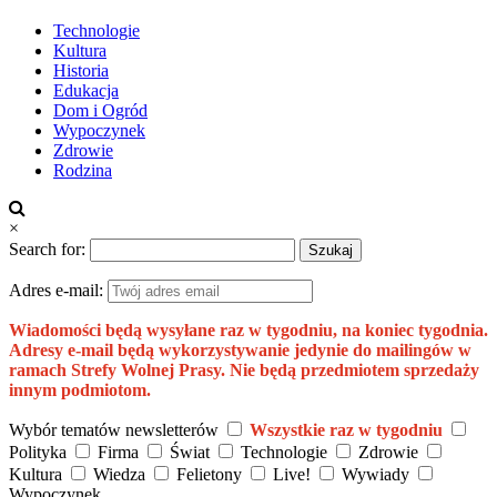
Technologie
Kultura
Historia
Edukacja
Dom i Ogród
Wypoczynek
Zdrowie
Rodzina
×
Search for:
Adres e-mail:
Wiadomości będą wysyłane raz w tygodniu, na koniec tygodnia.
Adresy e-mail będą wykorzystywanie jedynie do mailingów w
ramach Strefy Wolnej Prasy. Nie będą przedmiotem sprzedaży
innym podmiotom.
Wybór tematów newsletterów
Wszystkie raz w tygodniu
Polityka
Firma
Świat
Technologie
Zdrowie
Kultura
Wiedza
Felietony
Live!
Wywiady
Wypoczynek