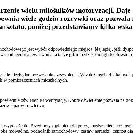
enie wielu miłośników motoryzacji. Daje o
pewnia wiele godzin rozrywki oraz pozwala n
arsztatu, poniżej przedstawiamy kilka wsk
hodowego jest wybór odpowiedniego miejsca. Najlepiej, jeśli dyspo
wobodnego manewrowania, a także gdzie będziesz mógł składować narz
szystkie niezbędne pozwolenia i zezwolenia. W zależności od lokalny
ch w pomieszczeniach mieszkalnych.
owiednie oświetlenie i wentylację. Dobre oświetlenie pozwala na do
azów i par w powietrzu.
wyposażenie. Przed przystąpieniem do pracy, musisz mieć pewność, 
 obejmować np. podnośnik samochodowy, zestaw narzędzi, osprzęt dia