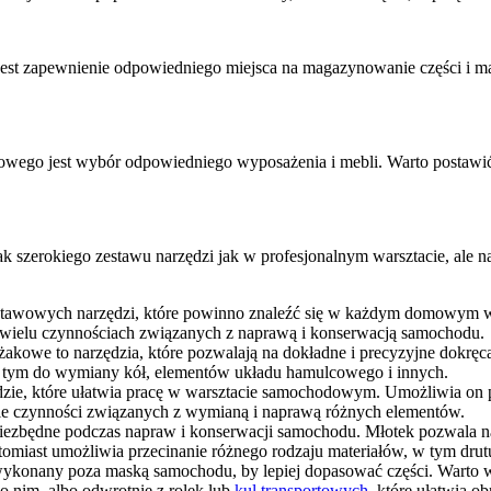
 zapewnienie odpowiedniego miejsca na magazynowanie części i materi
go jest wybór odpowiedniego wyposażenia i mebli. Warto postawić na 
.
erokiego zestawu narzędzi jak w profesjonalnym warsztacie, ale na
stawowych narzędzi, które powinno znaleźć się w każdym domowym w
rzy wielu czynnościach związanych z naprawą i konserwacją samochodu.
żakowe to narzędzia, które pozwalają na dokładne i precyzyjne dokręca
 tym do wymiany kół, elementów układu hamulcowego i innych.
e, które ułatwia pracę w warsztacie samochodowym. Umożliwia on po
le czynności związanych z wymianą i naprawą różnych elementów.
ą niezbędne podczas napraw i konserwacji samochodu. Młotek pozwala n
miast umożliwia przecinanie różnego rodzaju materiałów, w tym drutu
ykonany poza maską samochodu, by lepiej dopasować części. Warto w
 nim, albo odwrotnie z rolek lub
kul transportowych
, które ułatwią o