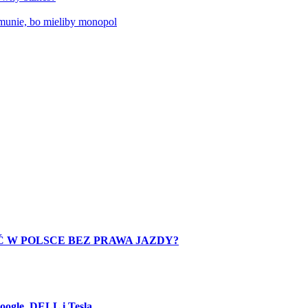
munie, bo mieliby monopol
 W POLSCE BEZ PRAWA JAZDY?
oogle, DELL i Tesla.