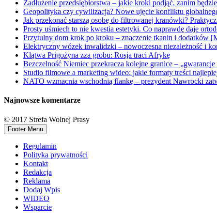
Zadłużenie przedsiębiorstwa – jakie kroki podjąć, zanim będzi
Geopolityka czy cywilizacja? Nowe ujęcie konfliktu globalne
Jak przekonać starszą osobę do filtrowanej kranówki? Praktyc
Prosty uśmiech to nie kwestia estetyki. Co naprawdę daje orto
Przytulny dom krok po kroku – znaczenie tkanin i dodatków [
Elektryczny wózek inwalidzki – nowoczesna niezależność i ko
Klątwa Prigożyna zza grobu: Rosja traci Afrykę
Bezczelność Niemiec przekracza kolejne granice – „gwarancje 
Studio filmowe a marketing wideo: jakie formaty treści najlepi
NATO wzmacnia wschodnią flankę – prezydent Nawrocki zatwi
Najnowsze komentarze
© 2017 Strefa Wolnej Prasy
Footer Menu
Regulamin
Polityka prywatności
Kontakt
Redakcja
Reklama
Dodaj Wpis
WIDEO
Wsparcie