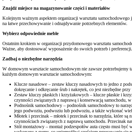
Znajdź miejsce na magazynowanie części i materiałów
Kolejnym ważnym aspektem organizacji warsztatu samochodowego jest
na łatwe przechowywanie i odnajdywanie potrzebnych elementów.
Wybierz odpowiednie meble
Ostatnim krokiem w organizacji przydomowego warsztatu samochodowe
Ważne, aby dostosować wyposażenie do swoich potrzeb i preferencji
Zadbaj o niezbędne narzędzia
W domowym warsztacie samochodowym nie zawsze potrzebujemy tak sz
każdym domowym warsztacie samochodowym:
Klucze nasadowe – zestaw kluczy nasadowych to jedno z pod
dokręcanie i odkręcanie śrub i nakrętek, co jest niezbędne p
Zestaw kluczy płaskich i krzyżakowych – klucze płaskie i krzy
czynności związanych z naprawą i konserwacją samochodu, w
Podnośnik samochodowy – podnośnik samochodowy to narzędzi
jego podwoziu, podwoziu lub podwoziu, a także wykonać wie
Młotek i przecinak – młotek i przecinak to narzędzia, które s
czynnościach związanych z naprawą samochodu. Przecinak nato
Stół montażowy – montaż podzespołów auta często musi być w
wykonany z gumy, co uniemożliwi częściom przesuwanie się po