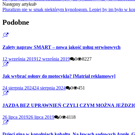
Następny artykuł
Pluralizm nie w smak niektórym kynologom. Lepiej by im było w ko
Podobne
Zalety napraw SMART – nowa jakość usług serwisowych
12 września 2019
12 września 2019
0
8227
Jak wybrać osłony do motocykla? [Matriał reklamowy]
24 sierpnia 2024
24 sierpnia 2024
0
451
JAZDA BEZ UPRAWNIEŃ CZYLI CZYM MOŻNA JEŹDZIĆ
26 lipca 2019
26 lipca 2019
0
4118
Dzieci giną w kopalniach kobaltu. Na ławach sądowych Apple, G