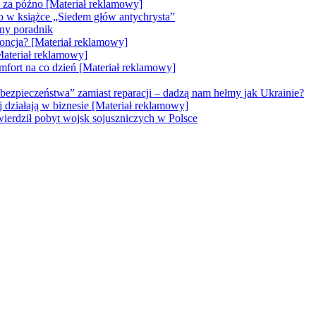
e za późno [Materiał reklamowy]
go w książce „Siedem głów antychrysta”
zny poradnik
doncja? [Materiał reklamowy]
Materiał reklamowy]
mfort na co dzień [Materiał reklamowy]
bezpieczeństwa” zamiast reparacji – dadzą nam hełmy jak Ukrainie?
ej działają w biznesie [Materiał reklamowy]
erdził pobyt wojsk sojuszniczych w Polsce