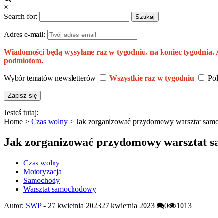
×
Search for:
Adres e-mail:
Wiadomości będą wysyłane raz w tygodniu, na koniec tygodnia.
podmiotom.
Wybór tematów newsletterów
Wszystkie raz w tygodniu
Pol
Jesteś tutaj:
Home >
Czas wolny
>
Jak zorganizować przydomowy warsztat sa
Jak zorganizować przydomowy warsztat 
Czas wolny
Motoryzacja
Samochody
Warsztat samochodowy
Autor:
SWP
-
27 kwietnia 2023
27 kwietnia 2023
0
1013