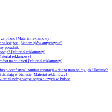
e za późno [Materiał reklamowy]
go w książce „Siedem głów antychrysta”
zny poradnik
doncja? [Materiał reklamowy]
Materiał reklamowy]
mfort na co dzień [Materiał reklamowy]
bezpieczeństwa” zamiast reparacji – dadzą nam hełmy jak Ukrainie?
ej działają w biznesie [Materiał reklamowy]
erdził pobyt wojsk sojuszniczych w Polsce