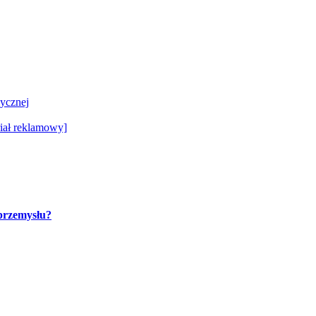
ycznej
riał reklamowy]
przemysłu?