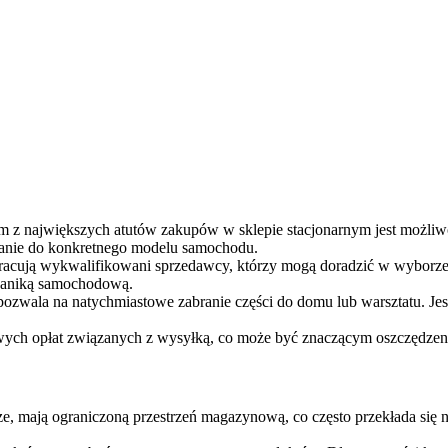
m z największych atutów zakupów w sklepie stacjonarnym jest możliwo
anie do konkretnego modelu samochodu.
 pracują wykwalifikowani sprzedawcy, którzy mogą doradzić w wyborze
chaniką samochodową.
pozwala na natychmiastowe zabranie części do domu lub warsztatu. Jest
wych opłat związanych z wysyłką, co może być znaczącym oszczędzeni
sze, mają ograniczoną przestrzeń magazynową, co często przekłada się