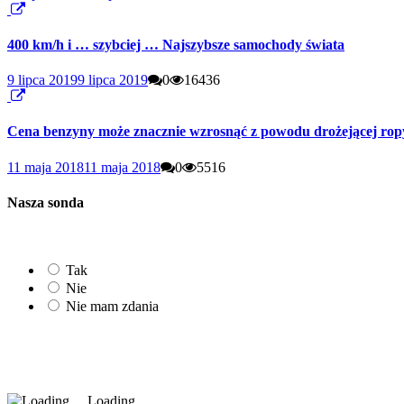
400 km/h i … szybciej … Najszybsze samochody świata
9 lipca 2019
9 lipca 2019
0
16436
Cena benzyny może znacznie wzrosnąć z powodu drożejącej rop
11 maja 2018
11 maja 2018
0
5516
Nasza sonda
Tak
Nie
Nie mam zdania
Loading ...