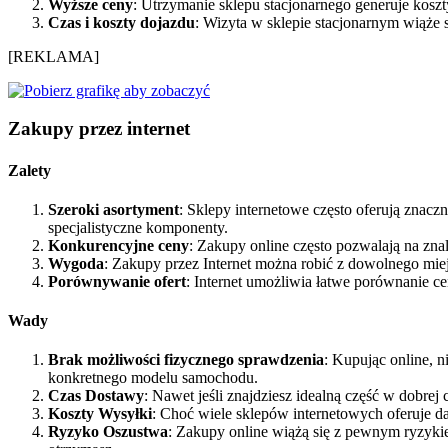
Wyższe ceny
: Utrzymanie sklepu stacjonarnego generuje kosz
Czas i koszty dojazdu
: Wizyta w sklepie stacjonarnym wiąże 
[REKLAMA]
Zakupy przez internet
Zalety
Szeroki asortyment
: Sklepy internetowe często oferują znacz
specjalistyczne komponenty.
Konkurencyjne ceny
: Zakupy online często pozwalają na zn
Wygoda
: Zakupy przez Internet można robić z dowolnego miej
Porównywanie ofert
: Internet umożliwia łatwe porównanie 
Wady
Brak możliwości fizycznego sprawdzenia
: Kupując online, 
konkretnego modelu samochodu.
Czas Dostawy
: Nawet jeśli znajdziesz idealną część w dobrej
Koszty Wysyłki
: Choć wiele sklepów internetowych oferuje
Ryzyko Oszustwa
: Zakupy online wiążą się z pewnym ryzykie