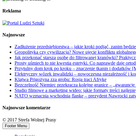
Reklama
Najnowsze
Zadłużenie przedsiębiorstwa – jakie kroki podjąć, zanim będzi
Geopolityka czy cywilizacja? Nowe ujęcie konfliktu globalne
Jak przekonać starszą osobę do filtrowanej kranówki? Praktyc
Prosty uśmiech to nie kwestia estetyki. Co naprawdę daje orto
Przytulny dom krok po kroku – znaczenie tkanin i dodatków [
Elektryczny wózek inwalidzki – nowoczesna niezależność i ko
Klątwa Prigożyna zza grobu: Rosja traci Afrykę
Bezczelność Niemiec przekracza kolejne granice – „gwarancje 
Studio filmowe a marketing wideo: jakie formaty treści najlepi
NATO wzmacnia wschodnią flankę – prezydent Nawrocki zatwi
Najnowsze komentarze
© 2017 Strefa Wolnej Prasy
Footer Menu