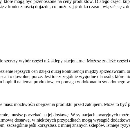
ty, które mogą być przenoszone na ceny produktów. Dlatego części kup
się z koniecznością dojazdu, co może zająć dużo czasu i wiązać się z 
nie szerszy wybór części niż sklepy stacjonarne. Możesz znaleźć częś
alezienie lepszych cen dzięki dużej konkurencji między sprzedawcami 
sca i o dowolnej porze. Jest to szczególnie wygodne dla osób, które n
cen i opinii na temat produktów, co pomaga w dokonaniu świadomego 
nie masz możliwości obejrzenia produktu przed zakupem. Może to być 
 cenie, musisz poczekać na jej dostawę. W sytuacjach awaryjnych może t
 darmową dostawę, w niektórych przypadkach mogą wystąpić dodatkow
m, szczególnie jeśli korzystasz z mniej znanych sklepów. Istnieje ryz