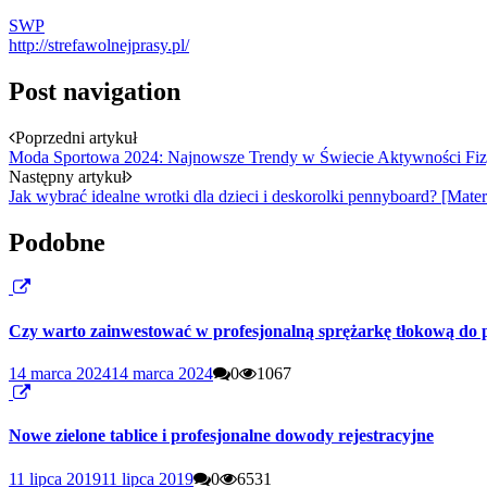
SWP
http://strefawolnejprasy.pl/
Post navigation
Poprzedni artykuł
Moda Sportowa 2024: Najnowsze Trendy w Świecie Aktywności Fiz
Następny artykuł
Jak wybrać idealne wrotki dla dzieci i deskorolki pennyboard? [Mate
Podobne
Czy warto zainwestować w profesjonalną sprężarkę tłokową do 
14 marca 2024
14 marca 2024
0
1067
Nowe zielone tablice i profesjonalne dowody rejestracyjne
11 lipca 2019
11 lipca 2019
0
6531