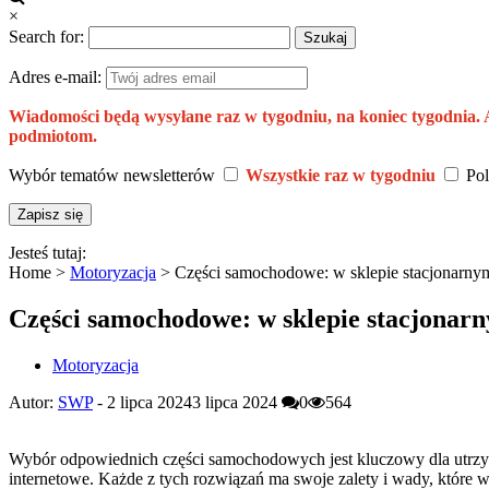
×
Search for:
Adres e-mail:
Wiadomości będą wysyłane raz w tygodniu, na koniec tygodnia.
podmiotom.
Wybór tematów newsletterów
Wszystkie raz w tygodniu
Pol
Jesteś tutaj:
Home >
Motoryzacja
>
Części samochodowe: w sklepie stacjonarnym
Części samochodowe: w sklepie stacjonarn
Motoryzacja
Autor:
SWP
-
2 lipca 2024
3 lipca 2024
0
564
Wybór odpowiednich części samochodowych jest kluczowy dla utrzym
internetowe. Każde z tych rozwiązań ma swoje zalety i wady, które 