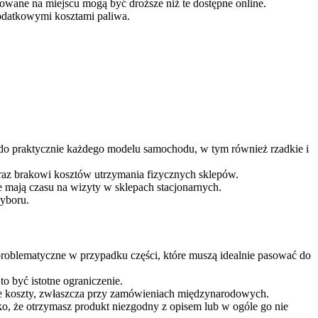
owane na miejscu mogą być droższe niż te dostępne online.
dodatkowymi kosztami paliwa.
ci do praktycznie każdego modelu samochodu, w tym również rzadkie i
oraz brakowi kosztów utrzymania fizycznych sklepów.
ie mają czasu na wizyty w sklepach stacjonarnych.
wyboru.
problematyczne w przypadku części, które muszą idealnie pasować do
o być istotne ograniczenie.
e koszty, zwłaszcza przy zamówieniach międzynarodowych.
yko, że otrzymasz produkt niezgodny z opisem lub w ogóle go nie