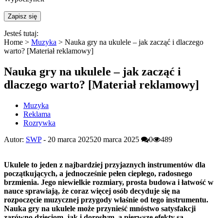
Jesteś tutaj:
Home >
Muzyka
>
Nauka gry na ukulele – jak zacząć i dlaczego
warto? [Materiał reklamowy]
Nauka gry na ukulele – jak zacząć i
dlaczego warto? [Materiał reklamowy]
Muzyka
Reklama
Rozrywka
Autor:
SWP
-
20 marca 2025
20 marca 2025
0
489
Ukulele to jeden z najbardziej przyjaznych instrumentów dla
początkujących, a jednocześnie pełen ciepłego, radosnego
brzmienia. Jego niewielkie rozmiary, prosta budowa i łatwość w
nauce sprawiają, że coraz więcej osób decyduje się na
rozpoczęcie muzycznej przygody właśnie od tego instrumentu.
Nauka gry na ukulele może przynieść mnóstwo satysfakcji
zarówno dzieciom, jak i dorosłym, a pierwsze efekty są