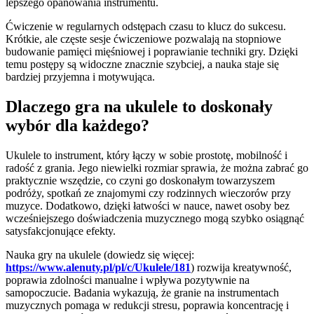
lepszego opanowania instrumentu.
Ćwiczenie w regularnych odstępach czasu to klucz do sukcesu.
Krótkie, ale częste sesje ćwiczeniowe pozwalają na stopniowe
budowanie pamięci mięśniowej i poprawianie techniki gry. Dzięki
temu postępy są widoczne znacznie szybciej, a nauka staje się
bardziej przyjemna i motywująca.
Dlaczego gra na ukulele to doskonały
wybór dla każdego?
Ukulele to instrument, który łączy w sobie prostotę, mobilność i
radość z grania. Jego niewielki rozmiar sprawia, że można zabrać go
praktycznie wszędzie, co czyni go doskonałym towarzyszem
podróży, spotkań ze znajomymi czy rodzinnych wieczorów przy
muzyce. Dodatkowo, dzięki łatwości w nauce, nawet osoby bez
wcześniejszego doświadczenia muzycznego mogą szybko osiągnąć
satysfakcjonujące efekty.
Nauka gry na ukulele (dowiedz się więcej:
https://www.alenuty.pl/pl/c/Ukulele/181
) rozwija kreatywność,
poprawia zdolności manualne i wpływa pozytywnie na
samopoczucie. Badania wykazują, że granie na instrumentach
muzycznych pomaga w redukcji stresu, poprawia koncentrację i