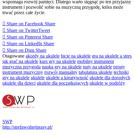
wspomaga rozwój pamięci. Dlatego warto sięgnąć po ten przyjazny
instrument i pozwolić sobie na muzyczną przygodę, która może
trwać przez całe życie.
Share on Facebook
Share
Share on Twitter
Tweet
Share on Pinterest
Share
Share on LinkedIn
Share
Share on Digg
Share
Otagowane
akordy na ukulele
bicie na ukulele
gra na ukulele a stres
jak grać na ukulele
kurs gry na ukulele
mobilny instrument
muzyczna przygoda
nauka gry na ukulele
nuty na ukulele
prosty
instrument muzyczny
rozwój manualny
tabulatura ukulele
techniki
gry na ukulele
ukulele
ukulele a kreatywność
ukulele dla dorosłych
ukulele dla dzieci
ukulele dla początkujących
ukulele w podróży
SWP
http://strefawolnejprasy.pl/