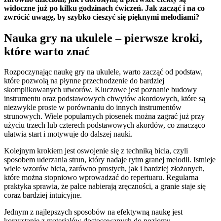
widoczne już po kilku godzinach ćwiczeń. Jak zacząć i na co
zwrócić uwagę, by szybko cieszyć się pięknymi melodiami?
Nauka gry na ukulele – pierwsze kroki,
które warto znać
Rozpoczynając naukę gry na ukulele, warto zacząć od podstaw,
które pozwolą na płynne przechodzenie do bardziej
skomplikowanych utworów. Kluczowe jest poznanie budowy
instrumentu oraz podstawowych chwytów akordowych, które są
niezwykle proste w porównaniu do innych instrumentów
strunowych. Wiele popularnych piosenek można zagrać już przy
użyciu trzech lub czterech podstawowych akordów, co znacząco
ułatwia start i motywuje do dalszej nauki.
Kolejnym krokiem jest oswojenie się z techniką bicia, czyli
sposobem uderzania strun, który nadaje rytm granej melodii. Istnieje
wiele wzorów bicia, zarówno prostych, jak i bardziej złożonych,
które można stopniowo wprowadzać do repertuaru. Regularna
praktyka sprawia, że palce nabierają zręczności, a granie staje się
coraz bardziej intuicyjne.
Jednym z najlepszych sposobów na efektywną naukę jest
korzystanie z materiałów dostosowanych do poziomu