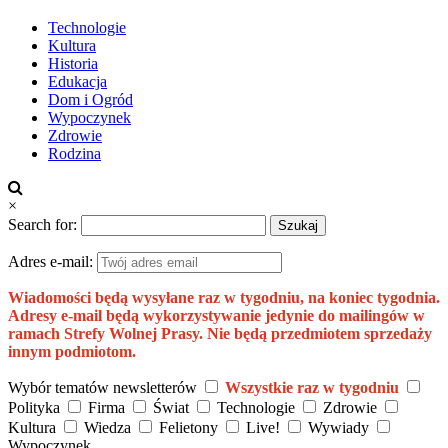
Technologie
Kultura
Historia
Edukacja
Dom i Ogród
Wypoczynek
Zdrowie
Rodzina
×
Search for:
Adres e-mail:
Wiadomości będą wysyłane raz w tygodniu, na koniec tygodnia.
Adresy e-mail będą wykorzystywanie jedynie do mailingów w
ramach Strefy Wolnej Prasy. Nie będą przedmiotem sprzedaży
innym podmiotom.
Wybór tematów newsletterów
Wszystkie raz w tygodniu
Polityka
Firma
Świat
Technologie
Zdrowie
Kultura
Wiedza
Felietony
Live!
Wywiady
Wypoczynek