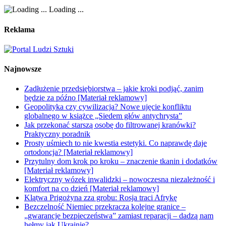
Loading ...
Reklama
Najnowsze
Zadłużenie przedsiębiorstwa – jakie kroki podjąć, zanim
będzie za późno [Materiał reklamowy]
Geopolityka czy cywilizacja? Nowe ujęcie konfliktu
globalnego w książce „Siedem głów antychrysta”
Jak przekonać starszą osobę do filtrowanej kranówki?
Praktyczny poradnik
Prosty uśmiech to nie kwestia estetyki. Co naprawdę daje
ortodoncja? [Materiał reklamowy]
Przytulny dom krok po kroku – znaczenie tkanin i dodatków
[Materiał reklamowy]
Elektryczny wózek inwalidzki – nowoczesna niezależność i
komfort na co dzień [Materiał reklamowy]
Klątwa Prigożyna zza grobu: Rosja traci Afrykę
Bezczelność Niemiec przekracza kolejne granice –
„gwarancje bezpieczeństwa” zamiast reparacji – dadzą nam
hełmy jak Ukrainie?