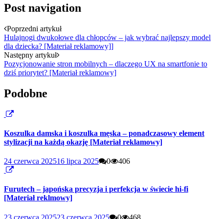
Post navigation
Poprzedni artykuł
Hulajnogi dwukołowe dla chłopców – jak wybrać najlepszy model
dla dziecka? [Materiał reklamowy]]
Następny artykuł
Pozycjonowanie stron mobilnych – dlaczego UX na smartfonie to
dziś priorytet? [Materiał reklamowy]
Podobne
Koszulka damska i koszulka męska – ponadczasowy element
stylizacji na każdą okazję [Materiał reklamowy]
24 czerwca 2025
16 lipca 2025
0
406
Furutech – japońska precyzja i perfekcja w świecie hi-fi
[Materiał reklmowy]
23 czerwca 2025
23 czerwca 2025
0
468