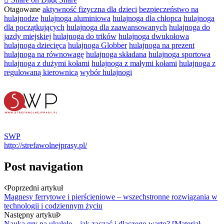
Otagowane
aktywność fizyczna dla dzieci
bezpieczeństwo na
hulajnodze
hulajnoga aluminiowa
hulajnoga dla chłopca
hulajnoga
dla początkujących
hulajnoga dla zaawansowanych
hulajnoga do
jazdy miejskiej
hulajnoga do trików
hulajnoga dwukołowa
hulajnoga dziecięca
hulajnoga Globber
hulajnoga na prezent
hulajnoga na równowagę
hulajnoga składana
hulajnoga sportowa
hulajnoga z dużymi kołami
hulajnoga z małymi kołami
hulajnoga z
regulowaną kierownicą
wybór hulajnogi
SWP
http://strefawolnejprasy.pl/
Post navigation
Poprzedni artykuł
Magnesy ferrytowe i pierścieniowe – wszechstronne rozwiązania w
technologii i codziennym życiu
Następny artykuł
Nauka gry na ukulele – jak zacząć i dlaczego warto? [Materiał