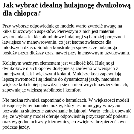
Jak wybrać idealną hulajnogę dwukołową
dla chłopca?
Przy wyborze odpowiedniego modelu warto zwrócić uwagę na
kilka kluczowych aspektów. Pierwszym z nich jest materiał
wykonania – lekkie, aluminiowe hulajnogi są bardziej poręczne i
łatwiejsze w manewrowaniu, co jest istotne zwłaszcza dla
młodszych dzieci. Solidna konstrukcja sprawia, że hulajnoga
posłuży przez dłuższy czas, nawet przy intensywnym użytkowaniu.
Kolejnym ważnym elementem jest wielkość kół. Hulajnogi
dwukołowe dla chłopców dostępne są zarówno w wersjach z
mniejszymi, jak i większymi kołami. Mniejsze koła zapewniają
lepszą zwrotność i są idealne do dynamicznej jazdy, natomiast
większe koła lepiej sprawdzają się na nierównych nawierzchniach,
zapewniając większą stabilność i komfort.
Nie można również zapominać o hamulcach. W większości modeli
stosuje się tylny hamulec nożny, który jest intuicyjny w użyciu i
pozwala na skuteczne zatrzymanie hulajnogi. Warto jednak upewnić
się, że wybrany model oferuje odpowiednią przyczepność podestu
oraz wygodne uchwyty kierownicy, co zwiększa bezpieczeństwo
podczas jazdy.