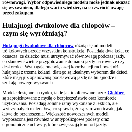
równowagi. Wybór odpowiedniego modelu może jednak okazać
się wyzwaniem, dlatego warto wiedzieć, na co zwrócić uwagę
przed zakupem.
Hulajnogi dwukołowe dla chłopców –
czym się wyróżniają?
Hulajnogi
dwukołowe
dla chłopców
różnią się od modeli
trójkołowych przede wszystkim konstrukcją. Posiadają dwa koła, co
oznacza, że dziecko musi utrzymywać równowagę podczas jazdy,
co stanowi świetne przygotowanie do nauki jazdy na rowerze czy
deskorolce. Wymagają one większej koordynacji ruchowej niż
hulajnogi z trzema kołami, dlatego są idealnym wyborem dla dzieci,
które mają już opanowaną podstawową jazdę na hulajnodze i
szukają nowego wyzwania.
Modele dostępne na rynku, takie jak te oferowane przez
Globber
,
są zaprojektowane z myślą o bezpieczeństwie oraz komforcie
użytkowania. Posiadają solidne ramy wykonane z lekkich, ale
wytrzymałych materiałów, co sprawia, że są zarówno trwałe, jak i
łatwe do przenoszenia. Większość nowoczesnych modeli
wyposażona jest również w antypoślizgowe podesty oraz
ergonomiczne uchwyty, które zwiększają komfort jazdy.