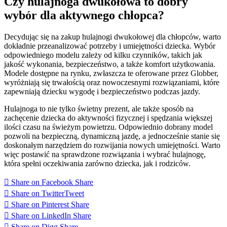
Czy hulajnoga dwukołowa to dobry
wybór dla aktywnego chłopca?
Decydując się na zakup hulajnogi dwukołowej dla chłopców, warto
dokładnie przeanalizować potrzeby i umiejętności dziecka. Wybór
odpowiedniego modelu zależy od kilku czynników, takich jak
jakość wykonania, bezpieczeństwo, a także komfort użytkowania.
Modele dostępne na rynku, zwłaszcza te oferowane przez Globber,
wyróżniają się trwałością oraz nowoczesnymi rozwiązaniami, które
zapewniają dziecku wygodę i bezpieczeństwo podczas jazdy.
Hulajnoga to nie tylko świetny prezent, ale także sposób na
zachęcenie dziecka do aktywności fizycznej i spędzania większej
ilości czasu na świeżym powietrzu. Odpowiednio dobrany model
pozwoli na bezpieczną, dynamiczną jazdę, a jednocześnie stanie się
doskonałym narzędziem do rozwijania nowych umiejętności. Warto
więc postawić na sprawdzone rozwiązania i wybrać hulajnogę,
która spełni oczekiwania zarówno dziecka, jak i rodziców.
Share on Facebook
Share
Share on Twitter
Tweet
Share on Pinterest
Share
Share on LinkedIn
Share
Share on Digg
Share