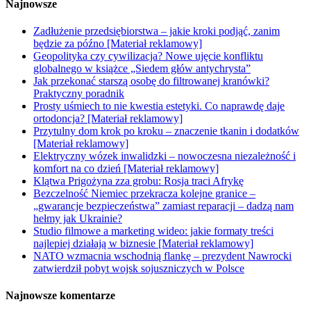
Najnowsze
Zadłużenie przedsiębiorstwa – jakie kroki podjąć, zanim
będzie za późno [Materiał reklamowy]
Geopolityka czy cywilizacja? Nowe ujęcie konfliktu
globalnego w książce „Siedem głów antychrysta”
Jak przekonać starszą osobę do filtrowanej kranówki?
Praktyczny poradnik
Prosty uśmiech to nie kwestia estetyki. Co naprawdę daje
ortodoncja? [Materiał reklamowy]
Przytulny dom krok po kroku – znaczenie tkanin i dodatków
[Materiał reklamowy]
Elektryczny wózek inwalidzki – nowoczesna niezależność i
komfort na co dzień [Materiał reklamowy]
Klątwa Prigożyna zza grobu: Rosja traci Afrykę
Bezczelność Niemiec przekracza kolejne granice –
„gwarancje bezpieczeństwa” zamiast reparacji – dadzą nam
hełmy jak Ukrainie?
Studio filmowe a marketing wideo: jakie formaty treści
najlepiej działają w biznesie [Materiał reklamowy]
NATO wzmacnia wschodnią flankę – prezydent Nawrocki
zatwierdził pobyt wojsk sojuszniczych w Polsce
Najnowsze komentarze