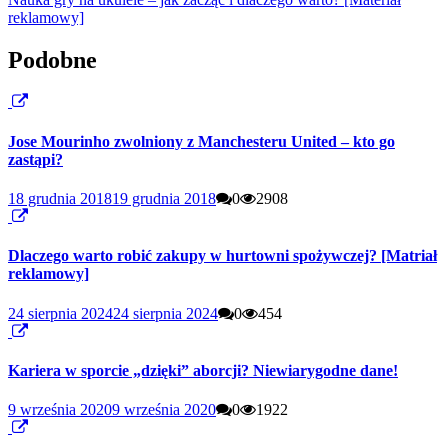
reklamowy]
Podobne
Jose Mourinho zwolniony z Manchesteru United – kto go
zastąpi?
18 grudnia 2018
19 grudnia 2018
0
2908
Dlaczego warto robić zakupy w hurtowni spożywczej? [Matriał
reklamowy]
24 sierpnia 2024
24 sierpnia 2024
0
454
Kariera w sporcie „dzięki” aborcji? Niewiarygodne dane!
9 września 2020
9 września 2020
0
1922