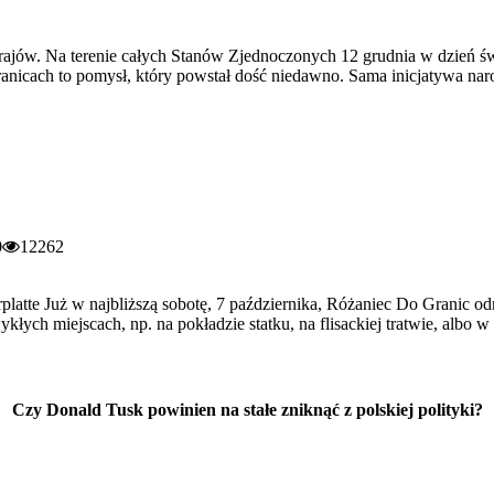
h krajów. Na terenie całych Stanów Zjednoczonych 12 grudnia w dzień 
anicach to pomysł, który powstał dość niedawno. Sama inicjatywa naro
0
12262
rplatte Już w najbliższą sobotę, 7 października, Różaniec Do Granic o
łych miejscach, np. na pokładzie statku, na flisackiej tratwie, albo w
Czy Donald Tusk powinien na stałe zniknąć z polskiej polityki?