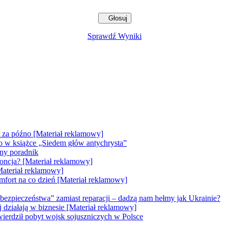
Sprawdź Wyniki
e za późno [Materiał reklamowy]
go w książce „Siedem głów antychrysta”
zny poradnik
doncja? [Materiał reklamowy]
Materiał reklamowy]
mfort na co dzień [Materiał reklamowy]
bezpieczeństwa” zamiast reparacji – dadzą nam hełmy jak Ukrainie?
ej działają w biznesie [Materiał reklamowy]
erdził pobyt wojsk sojuszniczych w Polsce