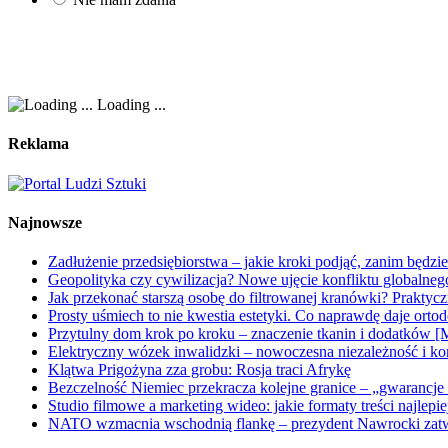
Loading ...
Reklama
Najnowsze
Zadłużenie przedsiębiorstwa – jakie kroki podjąć, zanim będzi
Geopolityka czy cywilizacja? Nowe ujęcie konfliktu globalne
Jak przekonać starszą osobę do filtrowanej kranówki? Praktyc
Prosty uśmiech to nie kwestia estetyki. Co naprawdę daje orto
Przytulny dom krok po kroku – znaczenie tkanin i dodatków [
Elektryczny wózek inwalidzki – nowoczesna niezależność i ko
Klątwa Prigożyna zza grobu: Rosja traci Afrykę
Bezczelność Niemiec przekracza kolejne granice – „gwarancje 
Studio filmowe a marketing wideo: jakie formaty treści najlepi
NATO wzmacnia wschodnią flankę – prezydent Nawrocki zatwi