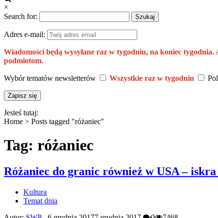
×
Search for:
Adres e-mail:
Wiadomości będą wysyłane raz w tygodniu, na koniec tygodnia.
podmiotom.
Wybór tematów newsletterów
Wszystkie raz w tygodniu
Pol
Jesteś tutaj:
Home >
Posts tagged "różaniec"
Tag: różaniec
Różaniec do granic również w USA – iskra 
Kultura
Temat dnia
Autor:
SWP
-
6 grudnia 2017
7 grudnia 2017
0
7468