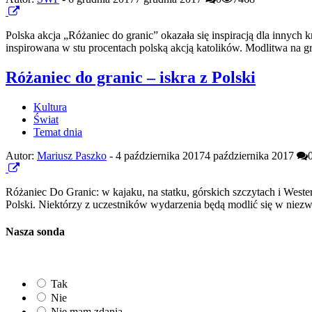
Polska akcja „Różaniec do granic” okazała się inspiracją dla innyc
inspirowana w stu procentach polską akcją katolików. Modlitwa na gr
Różaniec do granic – iskra z Polski
Kultura
Świat
Temat dnia
Autor:
Mariusz Paszko
-
4 października 2017
4 października 2017
Różaniec Do Granic: w kajaku, na statku, górskich szczytach i Weste
Polski. Niektórzy z uczestników wydarzenia będą modlić się w niezwyk
Nasza sonda
Tak
Nie
Nie mam zdania