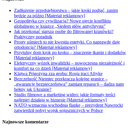
Zadłużenie przedsiębiorstwa – jakie kroki podjąć, zanim
będzie za późno [Materiał reklamowy]
Geopolityka czy cywilizacja? Nowe ujęcie konfliktu
globalnego w książce „Siedem głów antychrysta”
Jak przekonać starszą osobę do filtrowanej kranówki?
Praktyczny poradnik
Prosty uśmiech to nie kwestia estetyki. Co naprawdę daje
ortodoncja? [Materiał reklamowy]
Przytulny dom krok po kroku – znaczenie tkanin i dodatków
[Materiał reklamowy]
Elektryczny wózek inwalidzki – nowoczesna niezależność i
komfort na co dzień [Materiał reklamowy]
Klątwa Prigożyna zza grobu: Rosja traci Afrykę
Bezczelność Niemiec przekracza kolejne granice –
„gwarancje bezpieczeństwa” zamiast reparacji – dadzą nam
hełmy jak Ukrainie?
Studio filmowe a marketing wideo: jakie formaty treści
najlepiej działają w biznesie [Materiał reklamowy]
NATO wzmacnia wschodnią flankę – prezydent Nawrocki
zatwierdził pobyt wojsk sojuszniczych w Polsce
Najnowsze komentarze