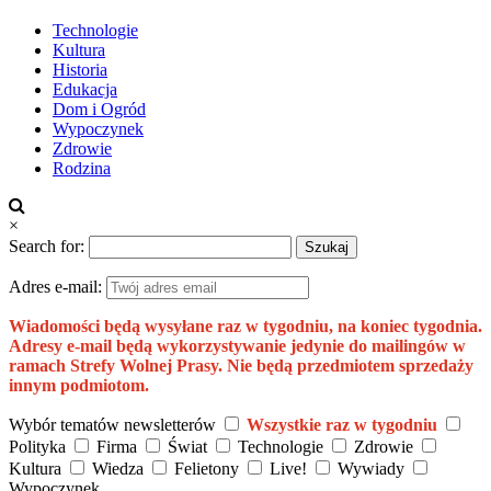
Technologie
Kultura
Historia
Edukacja
Dom i Ogród
Wypoczynek
Zdrowie
Rodzina
×
Search for:
Adres e-mail:
Wiadomości będą wysyłane raz w tygodniu, na koniec tygodnia.
Adresy e-mail będą wykorzystywanie jedynie do mailingów w
ramach Strefy Wolnej Prasy. Nie będą przedmiotem sprzedaży
innym podmiotom.
Wybór tematów newsletterów
Wszystkie raz w tygodniu
Polityka
Firma
Świat
Technologie
Zdrowie
Kultura
Wiedza
Felietony
Live!
Wywiady
Wypoczynek