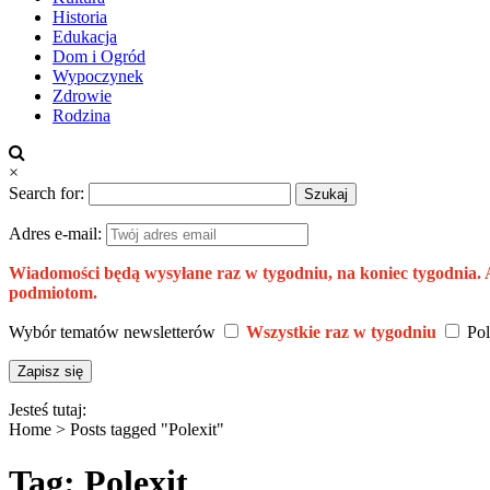
Historia
Edukacja
Dom i Ogród
Wypoczynek
Zdrowie
Rodzina
×
Search for:
Adres e-mail:
Wiadomości będą wysyłane raz w tygodniu, na koniec tygodnia.
podmiotom.
Wybór tematów newsletterów
Wszystkie raz w tygodniu
Pol
Jesteś tutaj:
Home >
Posts tagged "Polexit"
Tag: Polexit