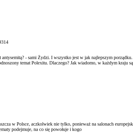
9314
jest antysemitą? - sami Żydzi. I wszystko jest w jak najlepszym porz
, podnoszony temat Polexitu. Dlaczego? Jak wiadomo, w każdym kraju s
łaszcza w Polsce, aczkolwiek nie tylko, ponieważ na salonach europejsk
e tematy podejmuje, na co się powołuje i kogo