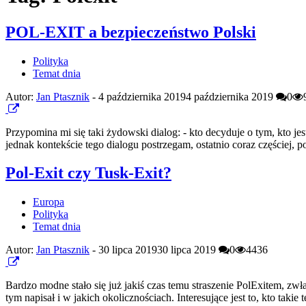
POL-EXIT a bezpieczeństwo Polski
Polityka
Temat dnia
Autor:
Jan Ptasznik
-
4 października 2019
4 października 2019
0
Przypomina mi się taki żydowski dialog: - kto decyduje o tym, kto 
jednak kontekście tego dialogu postrzegam, ostatnio coraz częściej
Pol-Exit czy Tusk-Exit?
Europa
Polityka
Temat dnia
Autor:
Jan Ptasznik
-
30 lipca 2019
30 lipca 2019
0
4436
Bardzo modne stało się już jakiś czas temu straszenie PolExitem, zw
tym napisał i w jakich okolicznościach. Interesujące jest to, kto taki