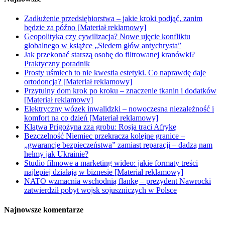
Zadłużenie przedsiębiorstwa – jakie kroki podjąć, zanim
będzie za późno [Materiał reklamowy]
Geopolityka czy cywilizacja? Nowe ujęcie konfliktu
globalnego w książce „Siedem głów antychrysta”
Jak przekonać starszą osobę do filtrowanej kranówki?
Praktyczny poradnik
Prosty uśmiech to nie kwestia estetyki. Co naprawdę daje
ortodoncja? [Materiał reklamowy]
Przytulny dom krok po kroku – znaczenie tkanin i dodatków
[Materiał reklamowy]
Elektryczny wózek inwalidzki – nowoczesna niezależność i
komfort na co dzień [Materiał reklamowy]
Klątwa Prigożyna zza grobu: Rosja traci Afrykę
Bezczelność Niemiec przekracza kolejne granice –
„gwarancje bezpieczeństwa” zamiast reparacji – dadzą nam
hełmy jak Ukrainie?
Studio filmowe a marketing wideo: jakie formaty treści
najlepiej działają w biznesie [Materiał reklamowy]
NATO wzmacnia wschodnią flankę – prezydent Nawrocki
zatwierdził pobyt wojsk sojuszniczych w Polsce
Najnowsze komentarze