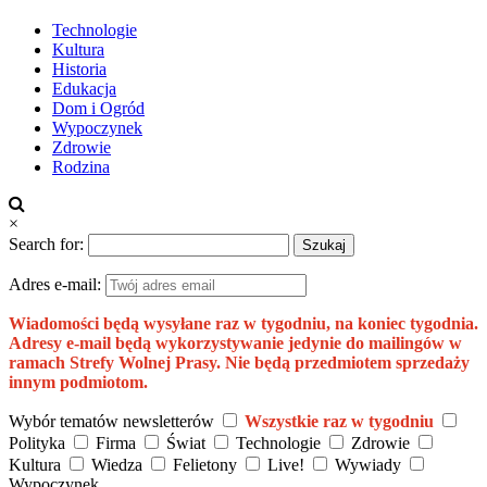
Technologie
Kultura
Historia
Edukacja
Dom i Ogród
Wypoczynek
Zdrowie
Rodzina
×
Search for:
Adres e-mail:
Wiadomości będą wysyłane raz w tygodniu, na koniec tygodnia.
Adresy e-mail będą wykorzystywanie jedynie do mailingów w
ramach Strefy Wolnej Prasy. Nie będą przedmiotem sprzedaży
innym podmiotom.
Wybór tematów newsletterów
Wszystkie raz w tygodniu
Polityka
Firma
Świat
Technologie
Zdrowie
Kultura
Wiedza
Felietony
Live!
Wywiady
Wypoczynek