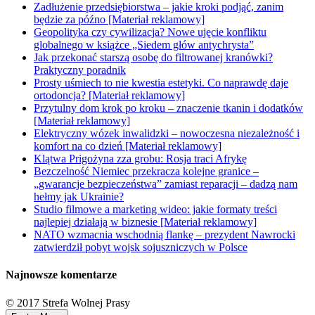
Zadłużenie przedsiębiorstwa – jakie kroki podjąć, zanim
będzie za późno [Materiał reklamowy]
Geopolityka czy cywilizacja? Nowe ujęcie konfliktu
globalnego w książce „Siedem głów antychrysta”
Jak przekonać starszą osobę do filtrowanej kranówki?
Praktyczny poradnik
Prosty uśmiech to nie kwestia estetyki. Co naprawdę daje
ortodoncja? [Materiał reklamowy]
Przytulny dom krok po kroku – znaczenie tkanin i dodatków
[Materiał reklamowy]
Elektryczny wózek inwalidzki – nowoczesna niezależność i
komfort na co dzień [Materiał reklamowy]
Klątwa Prigożyna zza grobu: Rosja traci Afrykę
Bezczelność Niemiec przekracza kolejne granice –
„gwarancje bezpieczeństwa” zamiast reparacji – dadzą nam
hełmy jak Ukrainie?
Studio filmowe a marketing wideo: jakie formaty treści
najlepiej działają w biznesie [Materiał reklamowy]
NATO wzmacnia wschodnią flankę – prezydent Nawrocki
zatwierdził pobyt wojsk sojuszniczych w Polsce
Najnowsze komentarze
© 2017 Strefa Wolnej Prasy