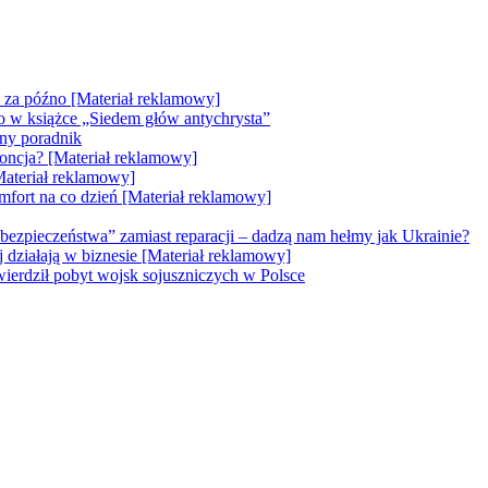
e za późno [Materiał reklamowy]
go w książce „Siedem głów antychrysta”
zny poradnik
doncja? [Materiał reklamowy]
Materiał reklamowy]
mfort na co dzień [Materiał reklamowy]
bezpieczeństwa” zamiast reparacji – dadzą nam hełmy jak Ukrainie?
ej działają w biznesie [Materiał reklamowy]
erdził pobyt wojsk sojuszniczych w Polsce