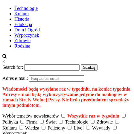
Technologie
Kultura
Historia
Edukacja
Dom i Ogród
Wypoczynek
Zdrowie
Rodzina
×
Search for:
Adres e-mail:
Wiadomości będą wysyłane raz w tygodniu, na koniec tygodnia.
Adresy e-mail będą wykorzystywanie jedynie do mailingów w
ramach Strefy Wolnej Prasy. Nie będą przedmiotem sprzedaży
innym podmiotom.
Wybór tematów newsletterów
Wszystkie raz w tygodniu
Polityka
Firma
Świat
Technologie
Zdrowie
Kultura
Wiedza
Felietony
Live!
Wywiady
Wypoczynek