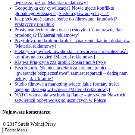
będzie za późno [Materiał reklamowy]
Geopolityka czy cywilizacja? Nowe ujęcie konfliktu
globalnego w książce „Siedem głów antychrysta”
Jak przekonać starszą osobę do filtrowanej kranówki?
Praktyczny poradnik
Prosty uśmiech to nie kwestia estetyki. Co naprawdę daje
ortodoncja? [Materiał reklamowy]
Przytulny dom krok po kroku – znaczenie tkanin i dodatków
[Materiał reklamowy]
Elektryczny wózek inwalidzki – nowoczesna niezależność i
komfort na co dzień [Materiał reklamowy]
Klątwa Prigożyna zza grobu: Rosja traci Afrykę
Bezczelność Niemiec przekracza kolejne granice –
„gwarancje bezpieczeństwa” zamiast reparacji – dadzą nam
hełmy jak Ukrainie?
Studio filmowe a marketing wideo: jakie formaty treści
najlepiej działają w biznesie [Materiał reklamowy]
NATO wzmacnia wschodnią flankę – prezydent Nawrocki
zatwierdził pobyt wojsk sojuszniczych w Polsce
Najnowsze komentarze
© 2017 Strefa Wolnej Prasy
Footer Menu