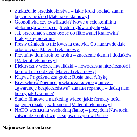
Zadłużenie przedsiębiorstwa – jakie kroki podjąć, zanim
będzie za późno [Materiał reklamowy]
Geopolityka czy cywilizacja? Nowe ujęcie konfliktu
globalnego w książce „Siedem głów antychrysta”
Jak przekonać starszą osobę do filtrowanej kranówki?
Praktyczny poradnik
Prosty uśmiech to nie kwestia estetyki. Co naprawdę daje
ortodoncja? [Materiał reklamowy]
Przytulny dom krok po kroku – znaczenie tkanin i dodatków
[Materiał reklamowy]
Elektryczny wózek inwalidzki – nowoczesna niezależność i
komfort na co dzień [Materiał reklamowy]
Klątwa Prigożyna zza grobu: Rosja traci Afrykę
Bezczelność Niemiec przekracza kolejne granice –
„gwarancje bezpieczeństwa” zamiast reparacji – dadzą nam
hełmy jak Ukrainie?
Studio filmowe a marketing wideo: jakie formaty treści
najlepiej działają w biznesie [Materiał reklamowy]
NATO wzmacnia wschodnią flankę – prezydent Nawrocki
zatwierdził pobyt wojsk sojuszniczych w Polsce
Najnowsze komentarze