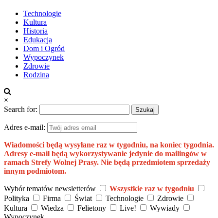
Technologie
Kultura
Historia
Edukacja
Dom i Ogród
Wypoczynek
Zdrowie
Rodzina
×
Search for:
Adres e-mail:
Wiadomości będą wysyłane raz w tygodniu, na koniec tygodnia.
Adresy e-mail będą wykorzystywanie jedynie do mailingów w
ramach Strefy Wolnej Prasy. Nie będą przedmiotem sprzedaży
innym podmiotom.
Wybór tematów newsletterów
Wszystkie raz w tygodniu
Polityka
Firma
Świat
Technologie
Zdrowie
Kultura
Wiedza
Felietony
Live!
Wywiady
Wypoczynek