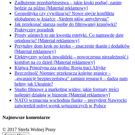
Zadłużenie przedsiębiorstwa – jakie kroki podjąć, zanim
będzie za późno [Materiał reklamowy]
Geopolityka czy cywilizacja? Nowe ujęcie konfliktu
globalnego w książce „Siedem głów antychrysta”
Jak przekonać starszą osobę do filtrowanej kranówki?
Praktyczny poradnik
Prosty uśmiech to nie kwestia estetyki. Co naprawdę daje
ortodoncja? [Materiał reklamowy]
Przytulny dom krok po kroku – znaczenie tkanin i dodatków
[Materiał reklamowy]
Elektryczny wózek inwalidzki – nowoczesna niezależność i
komfort na co dzień [Materiał reklamowy]
Klątwa Prigożyna zza grobu: Rosja traci Afrykę
Bezczelność Niemiec przekracza kolejne granice –
„gwarancje bezpieczeństwa” zamiast reparacji – dadzą nam
hełmy jak Ukrainie?
Studio filmowe a marketing wideo: jakie formaty treści
najlepiej działają w biznesie [Materiał reklamowy]
NATO wzmacnia wschodnią flankę – prezydent Nawrocki
zatwierdził pobyt wojsk sojuszniczych w Polsce
Najnowsze komentarze
© 2017 Strefa Wolnej Prasy