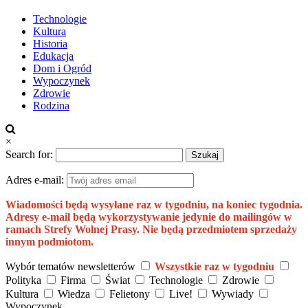
Technologie
Kultura
Historia
Edukacja
Dom i Ogród
Wypoczynek
Zdrowie
Rodzina
×
Search for:
Adres e-mail:
Wiadomości będą wysyłane raz w tygodniu, na koniec tygodnia.
Adresy e-mail będą wykorzystywanie jedynie do mailingów w
ramach Strefy Wolnej Prasy. Nie będą przedmiotem sprzedaży
innym podmiotom.
Wybór tematów newsletterów
Wszystkie raz w tygodniu
Polityka
Firma
Świat
Technologie
Zdrowie
Kultura
Wiedza
Felietony
Live!
Wywiady
Wypoczynek