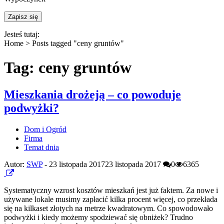
Jesteś tutaj:
Home >
Posts tagged "ceny gruntów"
Tag: ceny gruntów
Mieszkania drożeją – co powoduje
podwyżki?
Dom i Ogród
Firma
Temat dnia
Autor:
SWP
-
23 listopada 2017
23 listopada 2017
0
6365
Systematyczny wzrost kosztów mieszkań jest już faktem. Za nowe i
używane lokale musimy zapłacić kilka procent więcej, co przekłada
się na kilkaset złotych na metrze kwadratowym. Co spowodowało
podwyżki i kiedy możemy spodziewać się obniżek? Trudno