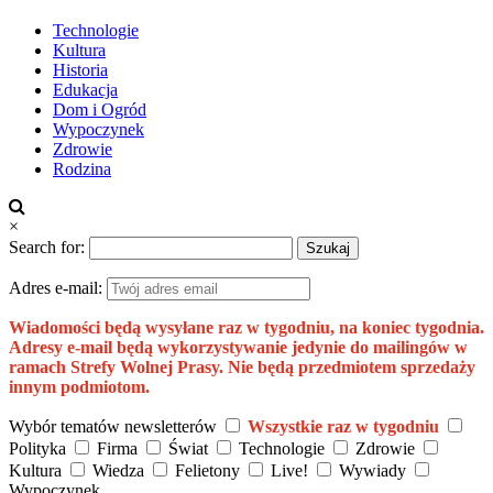
Technologie
Kultura
Historia
Edukacja
Dom i Ogród
Wypoczynek
Zdrowie
Rodzina
×
Search for:
Adres e-mail:
Wiadomości będą wysyłane raz w tygodniu, na koniec tygodnia.
Adresy e-mail będą wykorzystywanie jedynie do mailingów w
ramach Strefy Wolnej Prasy. Nie będą przedmiotem sprzedaży
innym podmiotom.
Wybór tematów newsletterów
Wszystkie raz w tygodniu
Polityka
Firma
Świat
Technologie
Zdrowie
Kultura
Wiedza
Felietony
Live!
Wywiady
Wypoczynek