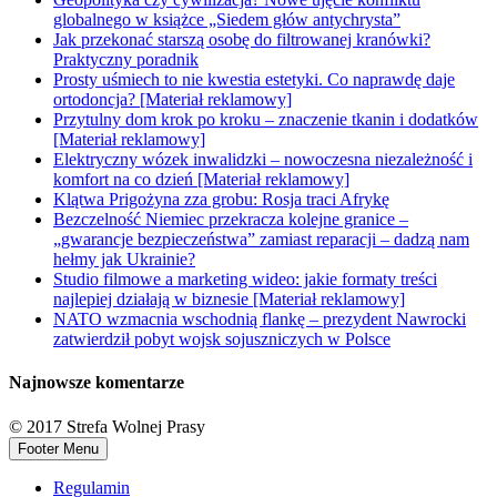
globalnego w książce „Siedem głów antychrysta”
Jak przekonać starszą osobę do filtrowanej kranówki?
Praktyczny poradnik
Prosty uśmiech to nie kwestia estetyki. Co naprawdę daje
ortodoncja? [Materiał reklamowy]
Przytulny dom krok po kroku – znaczenie tkanin i dodatków
[Materiał reklamowy]
Elektryczny wózek inwalidzki – nowoczesna niezależność i
komfort na co dzień [Materiał reklamowy]
Klątwa Prigożyna zza grobu: Rosja traci Afrykę
Bezczelność Niemiec przekracza kolejne granice –
„gwarancje bezpieczeństwa” zamiast reparacji – dadzą nam
hełmy jak Ukrainie?
Studio filmowe a marketing wideo: jakie formaty treści
najlepiej działają w biznesie [Materiał reklamowy]
NATO wzmacnia wschodnią flankę – prezydent Nawrocki
zatwierdził pobyt wojsk sojuszniczych w Polsce
Najnowsze komentarze
© 2017 Strefa Wolnej Prasy
Footer Menu
Regulamin