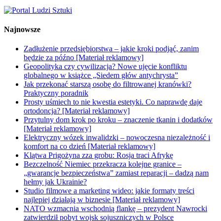
Najnowsze
Zadłużenie przedsiębiorstwa – jakie kroki podjąć, zanim
będzie za późno [Materiał reklamowy]
Geopolityka czy cywilizacja? Nowe ujęcie konfliktu
globalnego w książce „Siedem głów antychrysta”
Jak przekonać starszą osobę do filtrowanej kranówki?
Praktyczny poradnik
Prosty uśmiech to nie kwestia estetyki. Co naprawdę daje
ortodoncja? [Materiał reklamowy]
Przytulny dom krok po kroku – znaczenie tkanin i dodatków
[Materiał reklamowy]
Elektryczny wózek inwalidzki – nowoczesna niezależność i
komfort na co dzień [Materiał reklamowy]
Klątwa Prigożyna zza grobu: Rosja traci Afrykę
Bezczelność Niemiec przekracza kolejne granice –
„gwarancje bezpieczeństwa” zamiast reparacji – dadzą nam
hełmy jak Ukrainie?
Studio filmowe a marketing wideo: jakie formaty treści
najlepiej działają w biznesie [Materiał reklamowy]
NATO wzmacnia wschodnią flankę – prezydent Nawrocki
zatwierdził pobyt wojsk sojuszniczych w Polsce