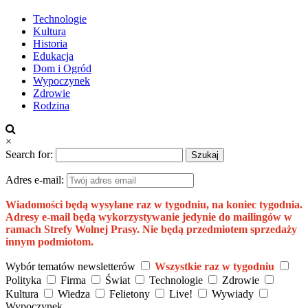
Technologie
Kultura
Historia
Edukacja
Dom i Ogród
Wypoczynek
Zdrowie
Rodzina
×
Search for:
Adres e-mail:
Wiadomości będą wysyłane raz w tygodniu, na koniec tygodnia.
Adresy e-mail będą wykorzystywanie jedynie do mailingów w
ramach Strefy Wolnej Prasy. Nie będą przedmiotem sprzedaży
innym podmiotom.
Wybór tematów newsletterów
Wszystkie raz w tygodniu
Polityka
Firma
Świat
Technologie
Zdrowie
Kultura
Wiedza
Felietony
Live!
Wywiady
Wypoczynek