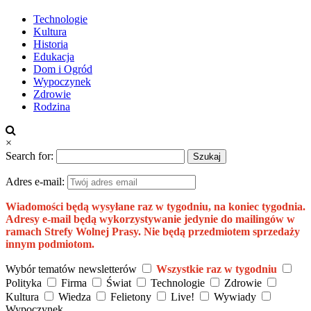
Technologie
Kultura
Historia
Edukacja
Dom i Ogród
Wypoczynek
Zdrowie
Rodzina
×
Search for:
Adres e-mail:
Wiadomości będą wysyłane raz w tygodniu, na koniec tygodnia.
Adresy e-mail będą wykorzystywanie jedynie do mailingów w
ramach Strefy Wolnej Prasy. Nie będą przedmiotem sprzedaży
innym podmiotom.
Wybór tematów newsletterów
Wszystkie raz w tygodniu
Polityka
Firma
Świat
Technologie
Zdrowie
Kultura
Wiedza
Felietony
Live!
Wywiady
Wypoczynek