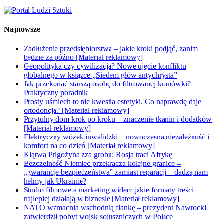
Najnowsze
Zadłużenie przedsiębiorstwa – jakie kroki podjąć, zanim
będzie za późno [Materiał reklamowy]
Geopolityka czy cywilizacja? Nowe ujęcie konfliktu
globalnego w książce „Siedem głów antychrysta”
Jak przekonać starszą osobę do filtrowanej kranówki?
Praktyczny poradnik
Prosty uśmiech to nie kwestia estetyki. Co naprawdę daje
ortodoncja? [Materiał reklamowy]
Przytulny dom krok po kroku – znaczenie tkanin i dodatków
[Materiał reklamowy]
Elektryczny wózek inwalidzki – nowoczesna niezależność i
komfort na co dzień [Materiał reklamowy]
Klątwa Prigożyna zza grobu: Rosja traci Afrykę
Bezczelność Niemiec przekracza kolejne granice –
„gwarancje bezpieczeństwa” zamiast reparacji – dadzą nam
hełmy jak Ukrainie?
Studio filmowe a marketing wideo: jakie formaty treści
najlepiej działają w biznesie [Materiał reklamowy]
NATO wzmacnia wschodnią flankę – prezydent Nawrocki
zatwierdził pobyt wojsk sojuszniczych w Polsce