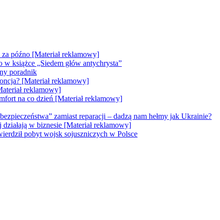
e za późno [Materiał reklamowy]
go w książce „Siedem głów antychrysta”
zny poradnik
doncja? [Materiał reklamowy]
Materiał reklamowy]
mfort na co dzień [Materiał reklamowy]
bezpieczeństwa” zamiast reparacji – dadzą nam hełmy jak Ukrainie?
ej działają w biznesie [Materiał reklamowy]
erdził pobyt wojsk sojuszniczych w Polsce