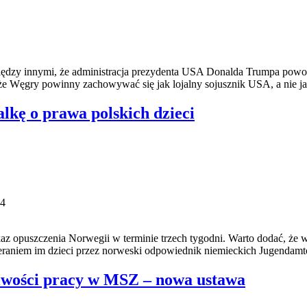
zy innymi, że administracja prezydenta USA Donalda Trumpa powoli 
że Węgry powinny zachowywać się jak lojalny sojusznik USA, a nie j
lkę o prawa polskich dzieci
4
az opuszczenia Norwegii w terminie trzech tygodni. Warto dodać, że
eraniem im dzieci przez norweski odpowiednik niemieckich Jugendamtó
iwości pracy w MSZ – nowa ustawa