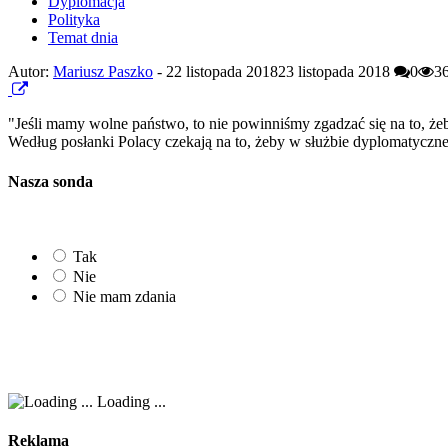
Dyplomacja
Polityka
Temat dnia
Autor:
Mariusz Paszko
-
22 listopada 2018
23 listopada 2018
0
3
"Jeśli mamy wolne państwo, to nie powinniśmy zgadzać się na to, że
Według posłanki Polacy czekają na to, żeby w służbie dyplomatycznej
Nasza sonda
Tak
Nie
Nie mam zdania
Loading ...
Reklama