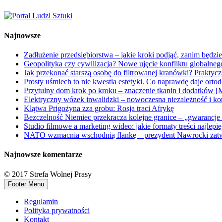
Najnowsze
Zadłużenie przedsiębiorstwa – jakie kroki podjąć, zanim będzi
Geopolityka czy cywilizacja? Nowe ujęcie konfliktu globalne
Jak przekonać starszą osobę do filtrowanej kranówki? Praktyc
Prosty uśmiech to nie kwestia estetyki. Co naprawdę daje orto
Przytulny dom krok po kroku – znaczenie tkanin i dodatków [
Elektryczny wózek inwalidzki – nowoczesna niezależność i ko
Klątwa Prigożyna zza grobu: Rosja traci Afrykę
Bezczelność Niemiec przekracza kolejne granice – „gwarancje 
Studio filmowe a marketing wideo: jakie formaty treści najlepi
NATO wzmacnia wschodnią flankę – prezydent Nawrocki zatwi
Najnowsze komentarze
© 2017 Strefa Wolnej Prasy
Footer Menu
Regulamin
Polityka prywatności
Kontakt