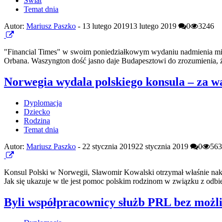
Świat
Temat dnia
Autor:
Mariusz Paszko
-
13 lutego 2019
13 lutego 2019
0
3246
"Financial Times" w swoim poniedziałkowym wydaniu nadmienia międ
Orbana. Waszyngton dość jasno daje Budapesztowi do zrozumienia, 
Norwegia wydala polskiego konsula – za wa
Dyplomacja
Dziecko
Rodzina
Temat dnia
Autor:
Mariusz Paszko
-
22 stycznia 2019
22 stycznia 2019
0
563
Konsul Polski w Norwegii, Sławomir Kowalski otrzymał właśnie nak
Jak się ukazuje w tle jest pomoc polskim rodzinom w związku z odbi
Byli współpracownicy służb PRL bez możl