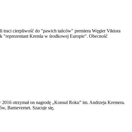
traci cierpliwość do "pawich tańców" premiera Węgier Viktora
ak "reprezentant Kremla w środkowej Europie". Obecność
 w 2016 otrzymał on nagrodę „Konsul Roku” im. Andrzeja Kremera.
w, Barnevernet. Szacuje się,