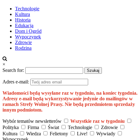
Technologie
Kultura
Historia
Edukacja
Dom i Ogród
Wypoczynek
Zdrowie
Rodzina
×
Search for:
Adres e-mail:
Wiadomości będą wysyłane raz w tygodniu, na koniec tygodnia.
Adresy e-mail będą wykorzystywanie jedynie do mailingów w
ramach Strefy Wolnej Prasy. Nie będą przedmiotem sprzedaży
innym podmiotom.
Wybór tematów newsletterów
Wszystkie raz w tygodniu
Polityka
Firma
Świat
Technologie
Zdrowie
Kultura
Wiedza
Felietony
Live!
Wywiady
Wypoczynek