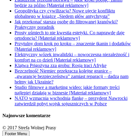
będzie za późno [Materiał reklamowy]
Geopolityka czy cywilizacja? Nowe ujęcie konfliktu
globalnego w książce „Siedem głów antychrysta”
Jak przekonać starszą osobę do filtrowanej kranówki?
Praktyczny poradnik
Prosty uśmiech to nie kwestia estetyki. Co naprawdę daje
ortodoncja? [Materiał reklamowy]
Przytulny dom krok po kroku – znaczenie tkanin i dodatków
[Materiał reklamowy]
Elektryczny wózek inwalidzki – nowoczesna niezależność i
komfort na co dzień [Materiał reklamowy]
Klątwa Prigożyna zza grobu: Rosja traci Afrykę
Bezczelność Niemiec przekracza kolejne granice –
„gwarancje bezpieczeństwa” zamiast reparacji – dadzą nam
hełmy jak Ukrainie?
Studio filmowe a marketing wideo: jakie formaty treści
najlepiej działają w biznesie [Materiał reklamowy]
NATO wzmacnia wschodnią flankę – prezydent Nawrocki
zatwierdził pobyt wojsk sojuszniczych w Polsce
Najnowsze komentarze
© 2017 Strefa Wolnej Prasy
Footer Menu