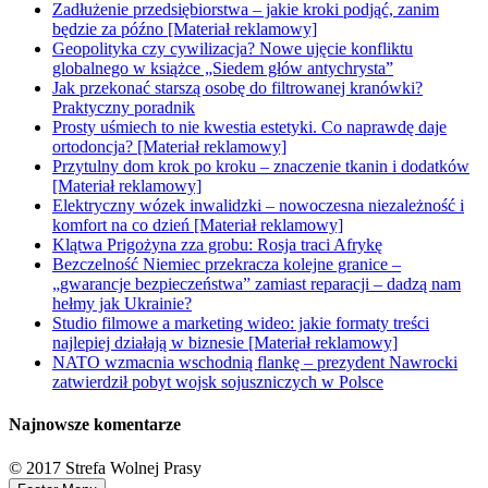
Zadłużenie przedsiębiorstwa – jakie kroki podjąć, zanim
będzie za późno [Materiał reklamowy]
Geopolityka czy cywilizacja? Nowe ujęcie konfliktu
globalnego w książce „Siedem głów antychrysta”
Jak przekonać starszą osobę do filtrowanej kranówki?
Praktyczny poradnik
Prosty uśmiech to nie kwestia estetyki. Co naprawdę daje
ortodoncja? [Materiał reklamowy]
Przytulny dom krok po kroku – znaczenie tkanin i dodatków
[Materiał reklamowy]
Elektryczny wózek inwalidzki – nowoczesna niezależność i
komfort na co dzień [Materiał reklamowy]
Klątwa Prigożyna zza grobu: Rosja traci Afrykę
Bezczelność Niemiec przekracza kolejne granice –
„gwarancje bezpieczeństwa” zamiast reparacji – dadzą nam
hełmy jak Ukrainie?
Studio filmowe a marketing wideo: jakie formaty treści
najlepiej działają w biznesie [Materiał reklamowy]
NATO wzmacnia wschodnią flankę – prezydent Nawrocki
zatwierdził pobyt wojsk sojuszniczych w Polsce
Najnowsze komentarze
© 2017 Strefa Wolnej Prasy