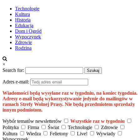
Technologie
Kultura
Historia
Edukacja
Dom i Ogród
Wypoczynek
Zdrowie
Rodzina
×
Search for:
Adres e-mail:
Wiadomości będą wysyłane raz w tygodniu, na koniec tygodnia.
Adresy e-mail będą wykorzystywanie jedynie do mailingów w
ramach Strefy Wolnej Prasy. Nie będą przedmiotem sprzedaży
innym podmiotom.
Wybór tematów newsletterów
Wszystkie raz w tygodniu
Polityka
Firma
Świat
Technologie
Zdrowie
Kultura
Wiedza
Felietony
Live!
Wywiady
Wypoczynek