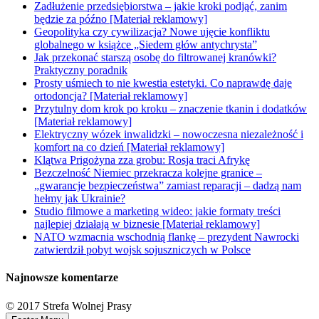
Zadłużenie przedsiębiorstwa – jakie kroki podjąć, zanim
będzie za późno [Materiał reklamowy]
Geopolityka czy cywilizacja? Nowe ujęcie konfliktu
globalnego w książce „Siedem głów antychrysta”
Jak przekonać starszą osobę do filtrowanej kranówki?
Praktyczny poradnik
Prosty uśmiech to nie kwestia estetyki. Co naprawdę daje
ortodoncja? [Materiał reklamowy]
Przytulny dom krok po kroku – znaczenie tkanin i dodatków
[Materiał reklamowy]
Elektryczny wózek inwalidzki – nowoczesna niezależność i
komfort na co dzień [Materiał reklamowy]
Klątwa Prigożyna zza grobu: Rosja traci Afrykę
Bezczelność Niemiec przekracza kolejne granice –
„gwarancje bezpieczeństwa” zamiast reparacji – dadzą nam
hełmy jak Ukrainie?
Studio filmowe a marketing wideo: jakie formaty treści
najlepiej działają w biznesie [Materiał reklamowy]
NATO wzmacnia wschodnią flankę – prezydent Nawrocki
zatwierdził pobyt wojsk sojuszniczych w Polsce
Najnowsze komentarze
© 2017 Strefa Wolnej Prasy