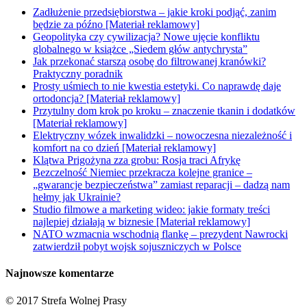
Zadłużenie przedsiębiorstwa – jakie kroki podjąć, zanim
będzie za późno [Materiał reklamowy]
Geopolityka czy cywilizacja? Nowe ujęcie konfliktu
globalnego w książce „Siedem głów antychrysta”
Jak przekonać starszą osobę do filtrowanej kranówki?
Praktyczny poradnik
Prosty uśmiech to nie kwestia estetyki. Co naprawdę daje
ortodoncja? [Materiał reklamowy]
Przytulny dom krok po kroku – znaczenie tkanin i dodatków
[Materiał reklamowy]
Elektryczny wózek inwalidzki – nowoczesna niezależność i
komfort na co dzień [Materiał reklamowy]
Klątwa Prigożyna zza grobu: Rosja traci Afrykę
Bezczelność Niemiec przekracza kolejne granice –
„gwarancje bezpieczeństwa” zamiast reparacji – dadzą nam
hełmy jak Ukrainie?
Studio filmowe a marketing wideo: jakie formaty treści
najlepiej działają w biznesie [Materiał reklamowy]
NATO wzmacnia wschodnią flankę – prezydent Nawrocki
zatwierdził pobyt wojsk sojuszniczych w Polsce
Najnowsze komentarze
© 2017 Strefa Wolnej Prasy