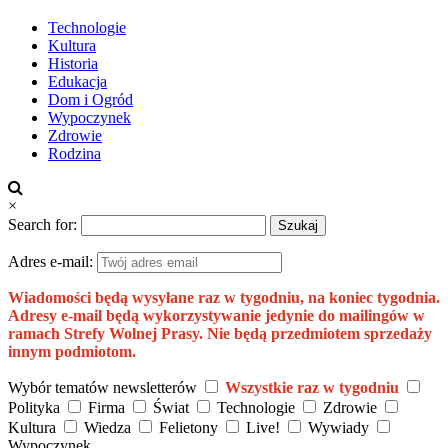
Technologie
Kultura
Historia
Edukacja
Dom i Ogród
Wypoczynek
Zdrowie
Rodzina
×
Search for:
Adres e-mail:
Wiadomości będą wysyłane raz w tygodniu, na koniec tygodnia.
Adresy e-mail będą wykorzystywanie jedynie do mailingów w
ramach Strefy Wolnej Prasy. Nie będą przedmiotem sprzedaży
innym podmiotom.
Wybór tematów newsletterów
Wszystkie raz w tygodniu
Polityka
Firma
Świat
Technologie
Zdrowie
Kultura
Wiedza
Felietony
Live!
Wywiady
Wypoczynek