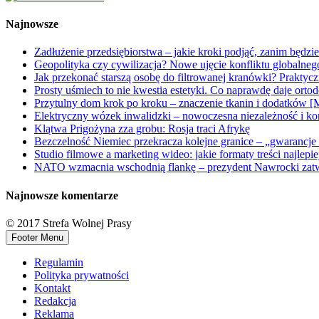
Najnowsze
Zadłużenie przedsiębiorstwa – jakie kroki podjąć, zanim będzi
Geopolityka czy cywilizacja? Nowe ujęcie konfliktu globalne
Jak przekonać starszą osobę do filtrowanej kranówki? Praktyc
Prosty uśmiech to nie kwestia estetyki. Co naprawdę daje orto
Przytulny dom krok po kroku – znaczenie tkanin i dodatków [
Elektryczny wózek inwalidzki – nowoczesna niezależność i ko
Klątwa Prigożyna zza grobu: Rosja traci Afrykę
Bezczelność Niemiec przekracza kolejne granice – „gwarancje 
Studio filmowe a marketing wideo: jakie formaty treści najlepi
NATO wzmacnia wschodnią flankę – prezydent Nawrocki zatwi
Najnowsze komentarze
© 2017 Strefa Wolnej Prasy
Footer Menu
Regulamin
Polityka prywatności
Kontakt
Redakcja
Reklama