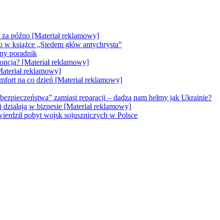
e za późno [Materiał reklamowy]
go w książce „Siedem głów antychrysta”
zny poradnik
doncja? [Materiał reklamowy]
Materiał reklamowy]
mfort na co dzień [Materiał reklamowy]
bezpieczeństwa” zamiast reparacji – dadzą nam hełmy jak Ukrainie?
ej działają w biznesie [Materiał reklamowy]
erdził pobyt wojsk sojuszniczych w Polsce