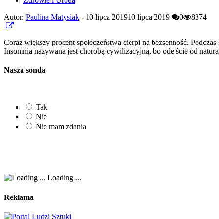
Zdrowie i Uroda
Autor:
Paulina Matysiak
-
10 lipca 2019
10 lipca 2019
0
8374
Coraz większy procent społeczeństwa cierpi na bezsenność. Podczas s
Insomnia nazywana jest chorobą cywilizacyjną, bo odejście od natura
Nasza sonda
Tak
Nie
Nie mam zdania
Loading ...
Reklama