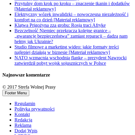
Przytulny dom krok po kroku – znaczenie tkanin i dodatków
[Materiał reklamowy]
Elektryczny wózek inwalidzki – nowoczesna niezależność i
komfort na co dzień [Materiał reklamowy]
Klątwa Prigożyna zza grobu: Rosja traci Afrykę
Bezczelność Niemiec przekracza kolejne granice –
„gwarancje bezpieczeństwa” zamiast reparacji – dadzą nam
hełmy jak Ukrainie?
Studio filmowe a marketing wideo: jakie formaty treści
najlepiej działają w biznesie [Materiał reklamowy]
NATO wzmacnia wschodnią flankę – prezydent Nawrocki
zatwierdził pobyt wojsk sojuszniczych w Polsce
Najnowsze komentarze
© 2017 Strefa Wolnej Prasy
Footer Menu
Regulamin
Polityka prywatności
Kontakt
Redakcja
Reklama
Dodaj Wpis