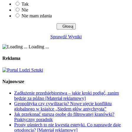
Tak
Nie
Nie mam zdania
Sprawdź Wyniki
Loading ...
Reklama
Najnowsze
Zadłużenie przedsiębiorstwa – jakie kroki podjąć, zanim
będzie za późno [Materiał reklamowy]
Geopolityka czy cywilizacja? Nowe ujęcie konfliktu
globalnego w książce „Siedem głów antychrysta”
Jak przekonać starszą osobę do filtrowanej kranówki?
Praktyczny poradnik
Prosty uśmiech to nie kwestia estetyki. Co naprawdę daje
ortodoncja? [Materiał reklamowy]