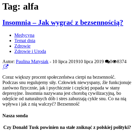
Tag: alfa
Insomnia – Jak wygrać z bezsennością?
Medycyna
Temat dnia
Zdrowie
Zdrowie i Uroda
Autor:
Paulina Matysiak
-
10 lipca 2019
10 lipca 2019
0
8374
Coraz większy procent społeczeństwa cierpi na bezsenność.
Podczas snu regulujemy siły. Człowiek niewyspany, źle funkcjonuje
zarówno fizycznie, jak i psychicznie i częściej popada w stany
depresyjne. Insomnia nazywana jest chorobą cywilizacyjną, bo
odejście od naturalnych dób i stres zaburzają cykle snu. Co na nią
wpływa i jak z nią walczyć? Bezsenność
Nasza sonda
Czy Donald Tusk powinien na stałe zniknąć z polskiej polityki?