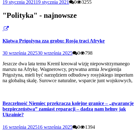
19 stycznia 2021
19 stycznia 2021
0
3255
"Polityka" - najnowsze
Klątwa Prigożyna zza grobu: Rosja traci Afrykę
30 września 2025
30 września 2025
0
798
Jeszcze dwa lata temu Kreml kreował wizję niepowstrzymanego
marszu na Afrykę. Wagnerowcy, prywatna armia Jewgienija
Prigożyna, mieli być narzędziem odbudowy rosyjskiego imperium
na globalną skalę. Surowce naturalne, wsparcie junt wojskowych,
Bezczelność Niemiec przekracza kolejne granice – „gwarancje
bezpieczeństwa” zamiast reparacji – dadzą nam hełmy jak
Ukrainie?
16 września 2025
16 września 2025
0
1394