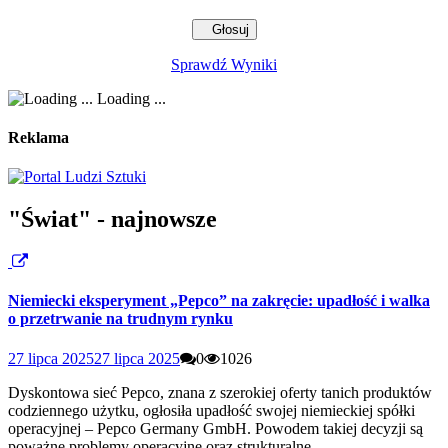
Sprawdź Wyniki
Loading ...
Reklama
"Świat" - najnowsze
Niemiecki eksperyment „Pepco” na zakręcie: upadłość i walka
o przetrwanie na trudnym rynku
27 lipca 2025
27 lipca 2025
0
1026
Dyskontowa sieć Pepco, znana z szerokiej oferty tanich produktów
codziennego użytku, ogłosiła upadłość swojej niemieckiej spółki
operacyjnej – Pepco Germany GmbH. Powodem takiej decyzji są
poważne problemy operacyjne oraz strukturalne,