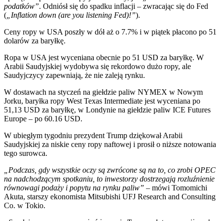
podatków”
. Odniósł się do spadku inflacji – zwracając się do Fed
(
„Inflation down (are you listening Fed)!”
).
Ceny ropy w USA poszły w dół aż o 7.7% i w piątek płacono po 51
dolarów za baryłkę.
Ropa w USA jest wyceniana obecnie po 51 USD za baryłkę. W
Arabii Saudyjskiej wydobywa się rekordowo dużo ropy, ale
Saudyjczycy zapewniają, że nie zaleją rynku.
W dostawach na styczeń na giełdzie paliw NYMEX w Nowym
Jorku, baryłka ropy West Texas Intermediate jest wyceniana po
51,13 USD za baryłkę, w Londynie na giełdzie paliw ICE Futures
Europe – po 60.16 USD.
W ubiegłym tygodniu prezydent Trump dziękował Arabii
Saudyjskiej za niskie ceny ropy naftowej i prosił o niższe notowania
tego surowca.
„Podczas, gdy wszystkie oczy są zwrócone są na to, co zrobi OPEC
na nadchodzącym spotkaniu, to inwestorzy dostrzegają rozluźnienie
równowagi podaży i popytu na rynku paliw”
– mówi Tomomichi
Akuta, starszy ekonomista Mitsubishi UFJ Research and Consulting
Co. w Tokio.