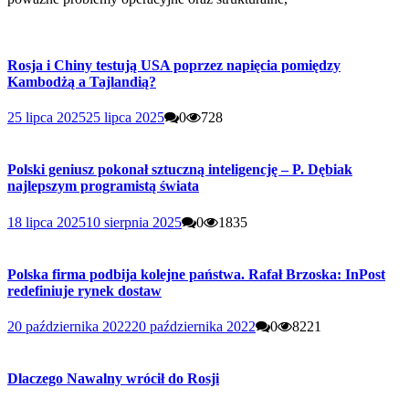
Rosja i Chiny testują USA poprzez napięcia pomiędzy
Kambodżą a Tajlandią?
25 lipca 2025
25 lipca 2025
0
728
Polski geniusz pokonał sztuczną inteligencję – P. Dębiak
najlepszym programistą świata
18 lipca 2025
10 sierpnia 2025
0
1835
Polska firma podbija kolejne państwa. Rafał Brzoska: InPost
redefiniuje rynek dostaw
20 października 2022
20 października 2022
0
8221
Dlaczego Nawalny wrócił do Rosji