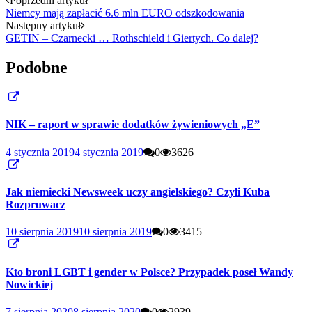
Poprzedni artykuł
Niemcy mają zapłacić 6.6 mln EURO odszkodowania
Następny artykuł
GETIN – Czarnecki … Rothschield i Giertych. Co dalej?
Podobne
NIK – raport w sprawie dodatków żywieniowych „E”
4 stycznia 2019
4 stycznia 2019
0
3626
Jak niemiecki Newsweek uczy angielskiego? Czyli Kuba
Rozpruwacz
10 sierpnia 2019
10 sierpnia 2019
0
3415
Kto broni LGBT i gender w Polsce? Przypadek poseł Wandy
Nowickiej
7 sierpnia 2020
8 sierpnia 2020
0
2939