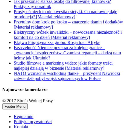
Jak przekonać starszą osobę do filtrowanej kranówki?
Praktyczny poradnik
Prosty uśmiech to nie kwestia estetyki. Co naprawdę daje
ortodoncja? [Materiał reklamowy]
Przytulny dom krok po kroku – znaczenie tkanin i dodatków
[Materiał reklamowy]
Elektryczny wózek inwalidzki – nowoczesna niezależność i
komfort na co dzień [Materiał reklamowy]
Klątwa Prigożyna zza grobu: Rosja traci Afrykę
Bezczelność Niemiec przekracza kolejne granice –
„gwarancje bezpieczeństwa” zamiast reparacji – dadzą nam
hełmy jak Ukrainie?
Studio filmowe a marketing wideo: jakie formaty treści
najlepiej działają w biznesie [Materiał reklamowy]
NATO wzmacnia wschodnią flankę – prezydent Nawrocki
zatwierdził pobyt wojsk sojuszniczych w Polsce
Najnowsze komentarze
© 2017 Strefa Wolnej Prasy
Footer Menu
Regulamin
Polityka prywatności
Kontakt