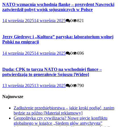
NATO wzmacnia wschodnią flankę – prezydent Nawrocki
zatwierdził pobyt wojsk sojuszniczych w Polsce
14 września 2025
14 września 2025
0
821
Jerzy Giedroyc i „Kultura” paryska: laboratorium wolnej
Polski na emigracji
14 września 2025
14 września 2025
0
696
Duda: CPK to tarcza NATO na wschodniej flance –
potwierdzają to generałowie Sojuszu [Wideo]
13 września 2025
13 września 2025
0
790
Najnowsze
Zadłużenie przedsiębiorstwa – jakie kroki podjąć, zanim
będzie za późno [Materiał reklamowy]
Geopolityka czy cywilizacja? Nowe ujęcie konfliktu
globalnego w książce „Siedem głów antychrysta”