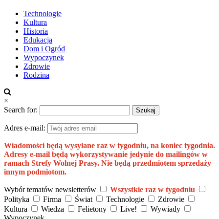
Technologie
Kultura
Historia
Edukacja
Dom i Ogród
Wypoczynek
Zdrowie
Rodzina
×
Search for:
Adres e-mail:
Wiadomości będą wysyłane raz w tygodniu, na koniec tygodnia.
Adresy e-mail będą wykorzystywanie jedynie do mailingów w
ramach Strefy Wolnej Prasy. Nie będą przedmiotem sprzedaży
innym podmiotom.
Wybór tematów newsletterów
Wszystkie raz w tygodniu
Polityka
Firma
Świat
Technologie
Zdrowie
Kultura
Wiedza
Felietony
Live!
Wywiady
Wypoczynek