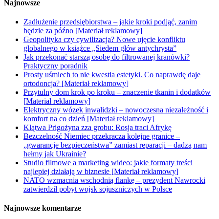
Najnowsze
Zadłużenie przedsiębiorstwa – jakie kroki podjąć, zanim
będzie za późno [Materiał reklamowy]
Geopolityka czy cywilizacja? Nowe ujęcie konfliktu
globalnego w książce „Siedem głów antychrysta”
Jak przekonać starszą osobę do filtrowanej kranówki?
Praktyczny poradnik
Prosty uśmiech to nie kwestia estetyki. Co naprawdę daje
ortodoncja? [Materiał reklamowy]
Przytulny dom krok po kroku – znaczenie tkanin i dodatków
[Materiał reklamowy]
Elektryczny wózek inwalidzki – nowoczesna niezależność i
komfort na co dzień [Materiał reklamowy]
Klątwa Prigożyna zza grobu: Rosja traci Afrykę
Bezczelność Niemiec przekracza kolejne granice –
„gwarancje bezpieczeństwa” zamiast reparacji – dadzą nam
hełmy jak Ukrainie?
Studio filmowe a marketing wideo: jakie formaty treści
najlepiej działają w biznesie [Materiał reklamowy]
NATO wzmacnia wschodnią flankę – prezydent Nawrocki
zatwierdził pobyt wojsk sojuszniczych w Polsce
Najnowsze komentarze