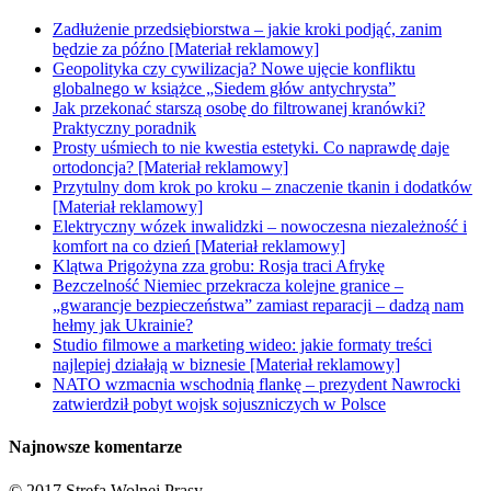
Zadłużenie przedsiębiorstwa – jakie kroki podjąć, zanim
będzie za późno [Materiał reklamowy]
Geopolityka czy cywilizacja? Nowe ujęcie konfliktu
globalnego w książce „Siedem głów antychrysta”
Jak przekonać starszą osobę do filtrowanej kranówki?
Praktyczny poradnik
Prosty uśmiech to nie kwestia estetyki. Co naprawdę daje
ortodoncja? [Materiał reklamowy]
Przytulny dom krok po kroku – znaczenie tkanin i dodatków
[Materiał reklamowy]
Elektryczny wózek inwalidzki – nowoczesna niezależność i
komfort na co dzień [Materiał reklamowy]
Klątwa Prigożyna zza grobu: Rosja traci Afrykę
Bezczelność Niemiec przekracza kolejne granice –
„gwarancje bezpieczeństwa” zamiast reparacji – dadzą nam
hełmy jak Ukrainie?
Studio filmowe a marketing wideo: jakie formaty treści
najlepiej działają w biznesie [Materiał reklamowy]
NATO wzmacnia wschodnią flankę – prezydent Nawrocki
zatwierdził pobyt wojsk sojuszniczych w Polsce
Najnowsze komentarze
© 2017 Strefa Wolnej Prasy