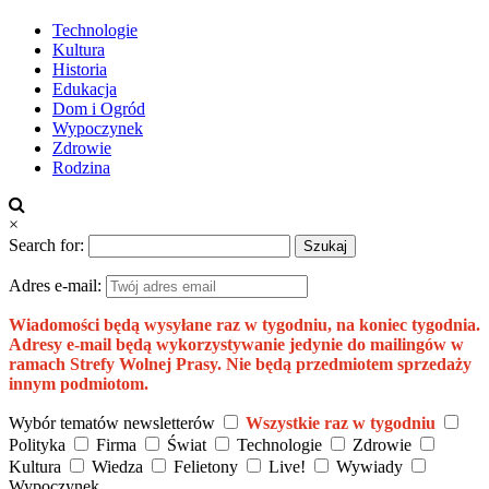
Technologie
Kultura
Historia
Edukacja
Dom i Ogród
Wypoczynek
Zdrowie
Rodzina
×
Search for:
Adres e-mail:
Wiadomości będą wysyłane raz w tygodniu, na koniec tygodnia.
Adresy e-mail będą wykorzystywanie jedynie do mailingów w
ramach Strefy Wolnej Prasy. Nie będą przedmiotem sprzedaży
innym podmiotom.
Wybór tematów newsletterów
Wszystkie raz w tygodniu
Polityka
Firma
Świat
Technologie
Zdrowie
Kultura
Wiedza
Felietony
Live!
Wywiady
Wypoczynek