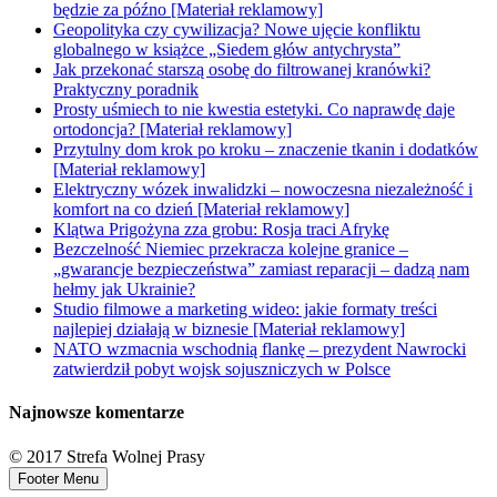
będzie za późno [Materiał reklamowy]
Geopolityka czy cywilizacja? Nowe ujęcie konfliktu
globalnego w książce „Siedem głów antychrysta”
Jak przekonać starszą osobę do filtrowanej kranówki?
Praktyczny poradnik
Prosty uśmiech to nie kwestia estetyki. Co naprawdę daje
ortodoncja? [Materiał reklamowy]
Przytulny dom krok po kroku – znaczenie tkanin i dodatków
[Materiał reklamowy]
Elektryczny wózek inwalidzki – nowoczesna niezależność i
komfort na co dzień [Materiał reklamowy]
Klątwa Prigożyna zza grobu: Rosja traci Afrykę
Bezczelność Niemiec przekracza kolejne granice –
„gwarancje bezpieczeństwa” zamiast reparacji – dadzą nam
hełmy jak Ukrainie?
Studio filmowe a marketing wideo: jakie formaty treści
najlepiej działają w biznesie [Materiał reklamowy]
NATO wzmacnia wschodnią flankę – prezydent Nawrocki
zatwierdził pobyt wojsk sojuszniczych w Polsce
Najnowsze komentarze
© 2017 Strefa Wolnej Prasy
Footer Menu