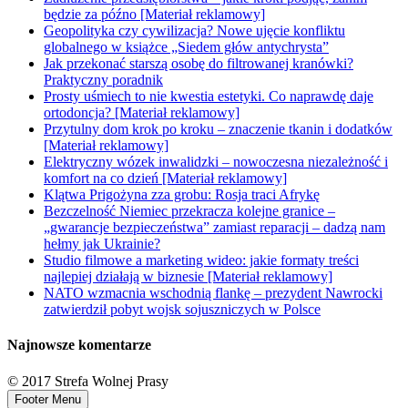
będzie za późno [Materiał reklamowy]
Geopolityka czy cywilizacja? Nowe ujęcie konfliktu
globalnego w książce „Siedem głów antychrysta”
Jak przekonać starszą osobę do filtrowanej kranówki?
Praktyczny poradnik
Prosty uśmiech to nie kwestia estetyki. Co naprawdę daje
ortodoncja? [Materiał reklamowy]
Przytulny dom krok po kroku – znaczenie tkanin i dodatków
[Materiał reklamowy]
Elektryczny wózek inwalidzki – nowoczesna niezależność i
komfort na co dzień [Materiał reklamowy]
Klątwa Prigożyna zza grobu: Rosja traci Afrykę
Bezczelność Niemiec przekracza kolejne granice –
„gwarancje bezpieczeństwa” zamiast reparacji – dadzą nam
hełmy jak Ukrainie?
Studio filmowe a marketing wideo: jakie formaty treści
najlepiej działają w biznesie [Materiał reklamowy]
NATO wzmacnia wschodnią flankę – prezydent Nawrocki
zatwierdził pobyt wojsk sojuszniczych w Polsce
Najnowsze komentarze
© 2017 Strefa Wolnej Prasy
Footer Menu