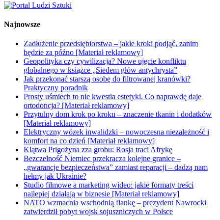
Najnowsze
Zadłużenie przedsiębiorstwa – jakie kroki podjąć, zanim
będzie za późno [Materiał reklamowy]
Geopolityka czy cywilizacja? Nowe ujęcie konfliktu
globalnego w książce „Siedem głów antychrysta”
Jak przekonać starszą osobę do filtrowanej kranówki?
Praktyczny poradnik
Prosty uśmiech to nie kwestia estetyki. Co naprawdę daje
ortodoncja? [Materiał reklamowy]
Przytulny dom krok po kroku – znaczenie tkanin i dodatków
[Materiał reklamowy]
Elektryczny wózek inwalidzki – nowoczesna niezależność i
komfort na co dzień [Materiał reklamowy]
Klątwa Prigożyna zza grobu: Rosja traci Afrykę
Bezczelność Niemiec przekracza kolejne granice –
„gwarancje bezpieczeństwa” zamiast reparacji – dadzą nam
hełmy jak Ukrainie?
Studio filmowe a marketing wideo: jakie formaty treści
najlepiej działają w biznesie [Materiał reklamowy]
NATO wzmacnia wschodnią flankę – prezydent Nawrocki
zatwierdził pobyt wojsk sojuszniczych w Polsce