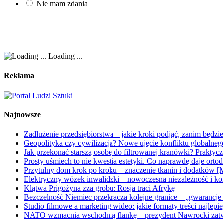
Nie mam zdania
Loading ...
Reklama
Najnowsze
Zadłużenie przedsiębiorstwa – jakie kroki podjąć, zanim będzi
Geopolityka czy cywilizacja? Nowe ujęcie konfliktu globalne
Jak przekonać starszą osobę do filtrowanej kranówki? Praktyc
Prosty uśmiech to nie kwestia estetyki. Co naprawdę daje orto
Przytulny dom krok po kroku – znaczenie tkanin i dodatków [
Elektryczny wózek inwalidzki – nowoczesna niezależność i ko
Klątwa Prigożyna zza grobu: Rosja traci Afrykę
Bezczelność Niemiec przekracza kolejne granice – „gwarancje 
Studio filmowe a marketing wideo: jakie formaty treści najlepi
NATO wzmacnia wschodnią flankę – prezydent Nawrocki zatwi