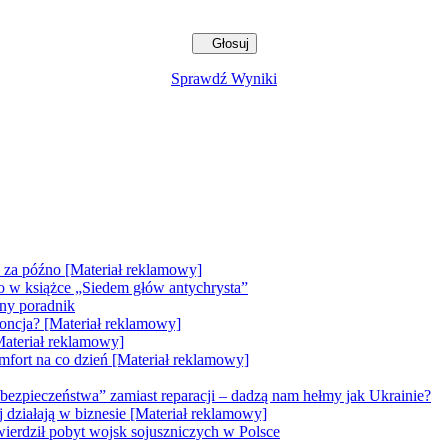
Sprawdź Wyniki
e za późno [Materiał reklamowy]
go w książce „Siedem głów antychrysta”
zny poradnik
doncja? [Materiał reklamowy]
Materiał reklamowy]
mfort na co dzień [Materiał reklamowy]
bezpieczeństwa” zamiast reparacji – dadzą nam hełmy jak Ukrainie?
ej działają w biznesie [Materiał reklamowy]
erdził pobyt wojsk sojuszniczych w Polsce