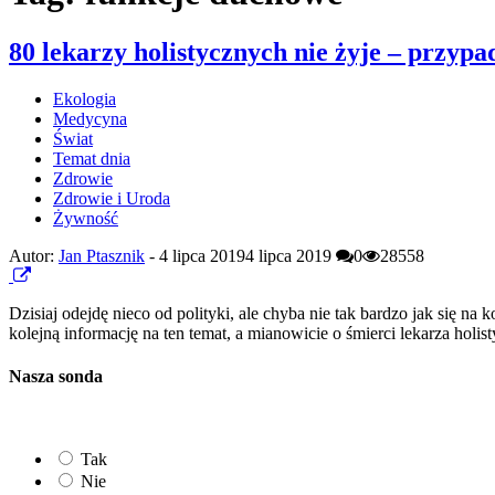
80 lekarzy holistycznych nie żyje – przyp
Ekologia
Medycyna
Świat
Temat dnia
Zdrowie
Zdrowie i Uroda
Żywność
Autor:
Jan Ptasznik
-
4 lipca 2019
4 lipca 2019
0
28558
Dzisiaj odejdę nieco od polityki, ale chyba nie tak bardzo jak się na
kolejną informację na ten temat, a mianowicie o śmierci lekarza hol
Nasza sonda
Tak
Nie