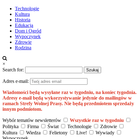
Technologie
Kultura
Historia
Edukacja
Dom i Ogród
Wypoczynek
Zdrowie
Rodzina
×
Search for:
Adres e-mail:
Wiadomości będą wysyłane raz w tygodniu, na koniec tygodnia.
Adresy e-mail będą wykorzystywanie jedynie do mailingów w
ramach Strefy Wolnej Prasy. Nie będą przedmiotem sprzedaży
innym podmiotom.
Wybór tematów newsletterów
Wszystkie raz w tygodniu
Polityka
Firma
Świat
Technologie
Zdrowie
Kultura
Wiedza
Felietony
Live!
Wywiady
Wypoczynek