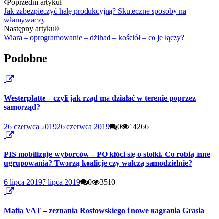
Poprzedni artykuł
Jak zabezpieczyć halę produkcyjną? Skuteczne sposoby na
włamywaczy
Następny artykuł
Wiara – oprogramowanie – dżihad – kościół – co je łączy?
Podobne
Westerplatte – czyli jak rząd ma działać w terenie poprzez
samorząd?
26 czerwca 2019
26 czerwca 2019
0
14266
PIS mobilizuje wyborców – PO kłóci się o stołki. Co robią inne
ugrupowania? Tworzą koalicje czy walczą samodzielnie?
6 lipca 2019
7 lipca 2019
0
3510
Mafia VAT – zeznania Rostowskiego i nowe nagrania Grasia