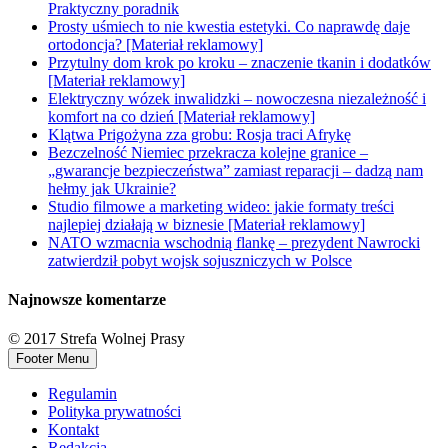
Praktyczny poradnik
Prosty uśmiech to nie kwestia estetyki. Co naprawdę daje
ortodoncja? [Materiał reklamowy]
Przytulny dom krok po kroku – znaczenie tkanin i dodatków
[Materiał reklamowy]
Elektryczny wózek inwalidzki – nowoczesna niezależność i
komfort na co dzień [Materiał reklamowy]
Klątwa Prigożyna zza grobu: Rosja traci Afrykę
Bezczelność Niemiec przekracza kolejne granice –
„gwarancje bezpieczeństwa” zamiast reparacji – dadzą nam
hełmy jak Ukrainie?
Studio filmowe a marketing wideo: jakie formaty treści
najlepiej działają w biznesie [Materiał reklamowy]
NATO wzmacnia wschodnią flankę – prezydent Nawrocki
zatwierdził pobyt wojsk sojuszniczych w Polsce
Najnowsze komentarze
© 2017 Strefa Wolnej Prasy
Footer Menu
Regulamin
Polityka prywatności
Kontakt
Redakcja