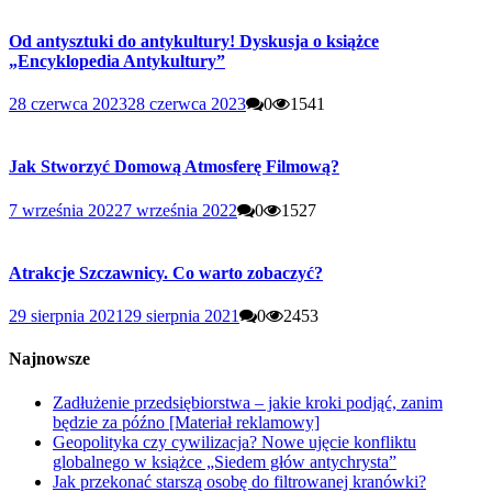
Od antysztuki do antykultury! Dyskusja o książce
„Encyklopedia Antykultury”
28 czerwca 2023
28 czerwca 2023
0
1541
Jak Stworzyć Domową Atmosferę Filmową?
7 września 2022
7 września 2022
0
1527
Atrakcje Szczawnicy. Co warto zobaczyć?
29 sierpnia 2021
29 sierpnia 2021
0
2453
Najnowsze
Zadłużenie przedsiębiorstwa – jakie kroki podjąć, zanim
będzie za późno [Materiał reklamowy]
Geopolityka czy cywilizacja? Nowe ujęcie konfliktu
globalnego w książce „Siedem głów antychrysta”
Jak przekonać starszą osobę do filtrowanej kranówki?