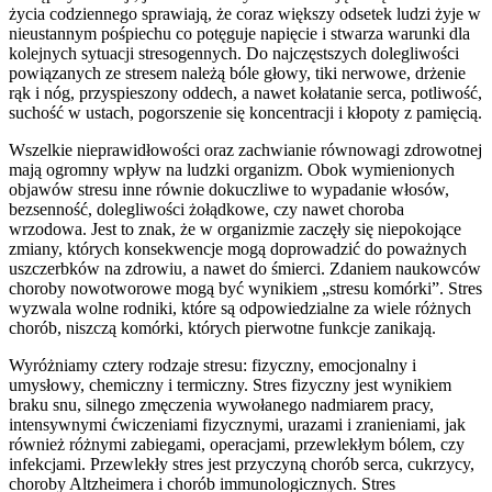
życia codziennego sprawiają, że coraz większy odsetek ludzi żyje w
nieustannym pośpiechu co potęguje napięcie i stwarza warunki dla
kolejnych sytuacji stresogennych. Do najczęstszych dolegliwości
powiązanych ze stresem należą bóle głowy, tiki nerwowe, drżenie
rąk i nóg, przyspieszony oddech, a nawet kołatanie serca, potliwość,
suchość w ustach, pogorszenie się koncentracji i kłopoty z pamięcią.
Wszelkie nieprawidłowości oraz zachwianie równowagi zdrowotnej
mają ogromny wpływ na ludzki organizm. Obok wymienionych
objawów stresu inne równie dokuczliwe to wypadanie włosów,
bezsenność, dolegliwości żołądkowe, czy nawet choroba
wrzodowa. Jest to znak, że w organizmie zaczęły się niepokojące
zmiany, których konsekwencje mogą doprowadzić do poważnych
uszczerbków na zdrowiu, a nawet do śmierci. Zdaniem naukowców
choroby nowotworowe mogą być wynikiem „stresu komórki”. Stres
wyzwala wolne rodniki, które są odpowiedzialne za wiele różnych
chorób, niszczą komórki, których pierwotne funkcje zanikają.
Wyróżniamy cztery rodzaje stresu: fizyczny, emocjonalny i
umysłowy, chemiczny i termiczny. Stres fizyczny jest wynikiem
braku snu, silnego zmęczenia wywołanego nadmiarem pracy,
intensywnymi ćwiczeniami fizycznymi, urazami i zranieniami, jak
również różnymi zabiegami, operacjami, przewlekłym bólem, czy
infekcjami. Przewlekły stres jest przyczyną chorób serca, cukrzycy,
choroby Altzheimera i chorób immunologicznych. Stres