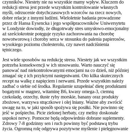
czynników. Niestety nie na wszystkie mamy wpływ. Kluczem do
redukcji stresu jest przede wszystkim kontrolowanie własnych
myśli, odrzucenie dotychczasowych wzorców na rzecz nowych,
dobre relacje z innymi ludźmi. Wieloletnie badania prowadzone
przez dr Hansa Eysencka i jego współpracowników Uniwersytetu
w Londynie dowiodły, że długotrwały stres umysłowo-emocjonalny
aż sześciokrotnie potęguje ryzyko zachorowania na chorobę
nowotworową i choroby serca w stosunku do palenia papierosów,
wysokiego poziomu cholesterolu, czy nawet nadciśnienia
tętniczego.
Jest wiele sposobów na redukcję stresu. Niestety jak we wszystkim
potrzeba konsekwencji w ich stosowaniu. Warto nauczyć się
panować nad niekontrolowanymi emocjami na co dzień, niż później
zmagać się z ich przykrymi następstwami. Oto kilka skutecznych
recept na walkę z napięciem i nerwami. Przede wszystkim należy
zadbać o siebie od środka. Regularnie uzupełniać dietę produktami
bogatymi w magnez, witaminę B6, kwasy omega-3, ciemną
czekoladę, orzechy, tłuste ryby morskie, banany oraz produkty
zbożowe, warzywa strączkowe i olej lniany. Ważne aby zwrócić
uwagę na to, w jaki sposób spożywa się posiłki. Nie powinno się
jeść w pośpiechu. Picie zielonej herbaty, czy melisy doskonale
uspokoi nerwy. Pomocne będą odpowiednio dobrane suplementy.
Zdrowy 7-8 godzinny sen i ruch powinny być podstawą trybu
życia. Ogromną rolę odgrywa pozytywne myślenie i pielęgnowanie