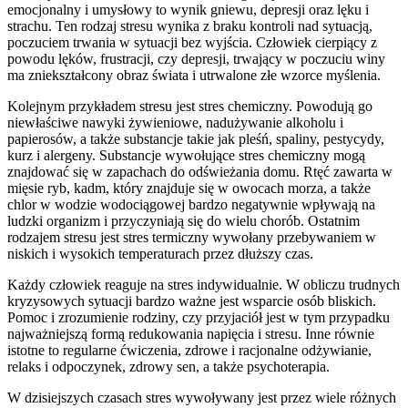
emocjonalny i umysłowy to wynik gniewu, depresji oraz lęku i
strachu. Ten rodzaj stresu wynika z braku kontroli nad sytuacją,
poczuciem trwania w sytuacji bez wyjścia. Człowiek cierpiący z
powodu lęków, frustracji, czy depresji, trwający w poczuciu winy
ma zniekształcony obraz świata i utrwalone złe wzorce myślenia.
Kolejnym przykładem stresu jest stres chemiczny. Powodują go
niewłaściwe nawyki żywieniowe, nadużywanie alkoholu i
papierosów, a także substancje takie jak pleśń, spaliny, pestycydy,
kurz i alergeny. Substancje wywołujące stres chemiczny mogą
znajdować się w zapachach do odświeżania domu. Rtęć zawarta w
mięsie ryb, kadm, który znajduje się w owocach morza, a także
chlor w wodzie wodociągowej bardzo negatywnie wpływają na
ludzki organizm i przyczyniają się do wielu chorób. Ostatnim
rodzajem stresu jest stres termiczny wywołany przebywaniem w
niskich i wysokich temperaturach przez dłuższy czas.
Każdy człowiek reaguje na stres indywidualnie. W obliczu trudnych
kryzysowych sytuacji bardzo ważne jest wsparcie osób bliskich.
Pomoc i zrozumienie rodziny, czy przyjaciół jest w tym przypadku
najważniejszą formą redukowania napięcia i stresu. Inne równie
istotne to regularne ćwiczenia, zdrowe i racjonalne odżywianie,
relaks i odpoczynek, zdrowy sen, a także psychoterapia.
W dzisiejszych czasach stres wywoływany jest przez wiele różnych