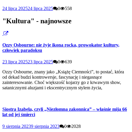
24 lipca 2025
24 lipca 2025
0
558
"Kultura" - najnowsze
Ozzy Osbourne: nie żyje ikona rocka, prowokator kultury,
człowiek paradoksu
23 lipca 2025
23 lipca 2025
0
639
Ozzy Osbourne, znany jako „Książę Ciemności”, to postać, która
od dekad budzi kontrowersje, fascynację i niegasnące
zainteresowanie. Choć większość kojarzy go z krwawym show,
satanicznymi aluzjami i ekscentrycznym stylem życia,
Siostra Izabela, czyli „Niezłomna zakonnica” – właśnie mija 66
lat od jej śmierci
9 sierpnia 2023
9 sierpnia 2023
0
2028