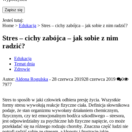
Jesteś tutaj:
Home >
Edukacja
>
Stres – cichy zabójca – jak sobie z nim radzić?
Stres – cichy zabójca – jak sobie z nim
radzić?
Edukacja
Temat dnia
Zdrowie
Autor:
Aldona Rogulska
-
28 czerwca 2019
28 czerwca 2019
0
7977
Stres to sposób w jaki człowiek odbiera presję życia. Wszystkie
formy stresu wywołują reakcje fizyczne ciała. Definicja słownikowa
podaje, że stan organizmu wywołany działaniem chemicznym,
fizycznym, czy też emocjonalnym bodźca szkodliwego – stresora,
jest odpowiedzialny za psychiczne lub fizyczne napięcie, co może
przekładać się na różnego rodzaju choroby. Znaczna część ludzi nie
potrafi radzić sobie ze stresem, a kłopoty i frustracje jakie