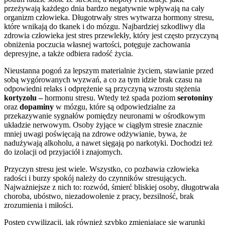
przeżywają każdego dnia bardzo negatywnie wpływają na cały
organizm człowieka. Długotrwały stres wytwarza hormony stresu,
które wnikają do tkanek i do mózgu. Najbardziej szkodliwy dla
zdrowia człowieka jest stres przewlekły, który jest często przyczyną
obniżenia poczucia własnej wartości, potęguje zachowania
depresyjne, a także odbiera radość życia.
Nieustanna pogoń za lepszym materialnie życiem, stawianie przed
sobą wygórowanych wyzwań, a co za tym idzie brak czasu na
odpowiedni relaks i odprężenie są przyczyną wzrostu stężenia
kortyzolu –
hormonu stresu. Wtedy też spada poziom
serotoniny
oraz
dopaminy
w mózgu, które są odpowiedzialne za
przekazywanie sygnałów pomiędzy neuronami w ośrodkowym
układzie nerwowym. Osoby żyjące w ciągłym stresie znacznie
mniej uwagi poświęcają na zdrowe odżywianie, bywa, że
nadużywają alkoholu, a nawet sięgają po narkotyki. Dochodzi też
do izolacji od przyjaciół i znajomych.
Przyczyn stresu jest wiele. Wszystko, co pozbawia człowieka
radości i burzy spokój należy do czynników stresujących.
Najważniejsze z nich to: rozwód, śmierć bliskiej osoby, długotrwała
choroba, ubóstwo, niezadowolenie z pracy, bezsilność, brak
zrozumienia i miłości.
Postęp cywilizacji, jak również szybko zmieniające się warunki