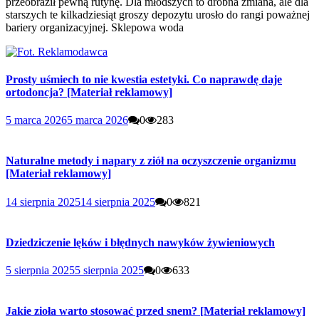
przeobraził pewną rutynę. Dla młodszych to drobna zmiana, ale dla
starszych te kilkadziesiąt groszy depozytu urosło do rangi poważnej
bariery organizacyjnej. Sklepowa woda
Prosty uśmiech to nie kwestia estetyki. Co naprawdę daje
ortodoncja? [Materiał reklamowy]
5 marca 2026
5 marca 2026
0
283
Naturalne metody i napary z ziół na oczyszczenie organizmu
[Materiał reklamowy]
14 sierpnia 2025
14 sierpnia 2025
0
821
Dziedziczenie lęków i błędnych nawyków żywieniowych
5 sierpnia 2025
5 sierpnia 2025
0
633
Jakie zioła warto stosować przed snem? [Materiał reklamowy]