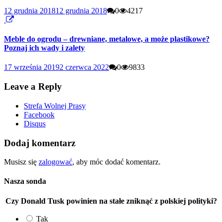
12 grudnia 2018
12 grudnia 2018
0
4217
Meble do ogrodu – drewniane, metalowe, a może plastikowe?
Poznaj ich wady i zalety
17 września 2019
2 czerwca 2022
0
9833
Leave a Reply
Strefa Wolnej Prasy
Facebook
Disqus
Dodaj komentarz
Musisz się
zalogować
, aby móc dodać komentarz.
Nasza sonda
Czy Donald Tusk powinien na stałe zniknąć z polskiej polityki?
Tak