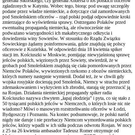
generała Sikorskiego, czy generała Andersa o los polskich oficerów
zgładzonych w Katyniu. Wobec tego, biorąc pod uwagę szczegóły
podane przez władze niemieckie, a dotyczące ciał zamordowanych
pod Smoleńskiem oficerów – rząd polski podjął odpowiednie kroki
zmierzające do wyświetlenia sprawy. Ostrzegano Polaków przed
ewentualną propagandą niemiecką, ale równocześnie nie
podważano wiarygodności ich makabrycznego odkrycia i
dowiedzenia winy Sowietów. W stosunku do Rządu Związku
Sowieckiego żądamy poinformowania, gdzie znajdują się polscy
oficerowie z Kozielska. W odpowiedzi dnia 18 kwietnia spiker
stacji im. Kościuszki w Moskwie, pomijając niewyjaśnioną sprawę
jeńców polskich, więzionych przez Sowiety, stwierdził, że w
grobach pod Smoleńskiem znajdują się ciała pomordowanych przez
Niemców Polaków, wywiezionych rzekomo z obozów niemieckich,
których numery następnie wymienił. Dodał też, że w chwili gdy
wojska rosyjskie docierają pod Smoleńsk, Niemcy w strachu przed
zdemaskowaniem i wykryciem ich zbrodni, starają się przerzucić ją
na Rosjan. Działania niemieckiej propagandy spiker radia
Kościuszko nazywa chwytem „łapaj złodzieja” i pyta, co się stało z
50 tysiącami polskich jeńców w Niemczech, o których losie nic nie
wiadomo? Mówi o masowym rozstrzeliwaniu oficerów w Łodzi,
Bydgoszczy i Poznaniu. Na koniec podsumowuje, że polski naród
nigdy nie daruje i nie przebaczy Niemcom wymordowania polskich
jeńców, którzy wpadli w ich sidła podczas odwrotu Rosjan. W nocy
z 25 na 26 kwietnia ambasador Tadeusz Romer otrzymuje od