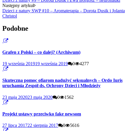
Dzieci z natury #9 – Dorota Dusik i Ewa Borgosz – neuronauki
Następny artykuł
Dzieci z natury SWP #10 – Aromaterapia – Dorota Dusik i Jolanta
Christol
Podobne
Grafen z Polski – co dalej? (Archiwum)
19 września 2019
19 września 2019
0
4277
Skuteczna pomoc ofiarom nadużyć seksualnych – Ordo Iuris
uruchamia Zespół ds. Ochrony Dzieci i Młodzieży
23 maja 2020
23 maja 2020
0
1562
Projekt ustawy przeciwko fake newsom
27 lipca 2017
22 sierpnia 2017
0
5616