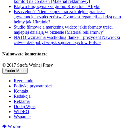
komfort na co dzień [Materiał reklamowy]
Klątwa Prigożyna zza grobu: Rosja traci Afrykę
Bezczelność Niemiec przekracza kolejne granice –
„gwarancje bezpieczeństwa” zamiast reparacji – dadzą nam
hełmy jak Ukrainie?
Studio filmowe a marketing wideo: jakie formaty treści
najlepiej działają w biznesie [Materiał reklamowy]
NATO wzmacnia wschodnią flankę – prezydent Nawrocki
zatwierdził pobyt wojsk sojuszniczych w Polsce
Najnowsze komentarze
© 2017 Strefa Wolnej Prasy
Footer Menu
Regulamin
Polityka prywatności
Kontakt
Redakcja
Reklama
Dodaj Wpis
WIDEO
Wsparcie
W górę