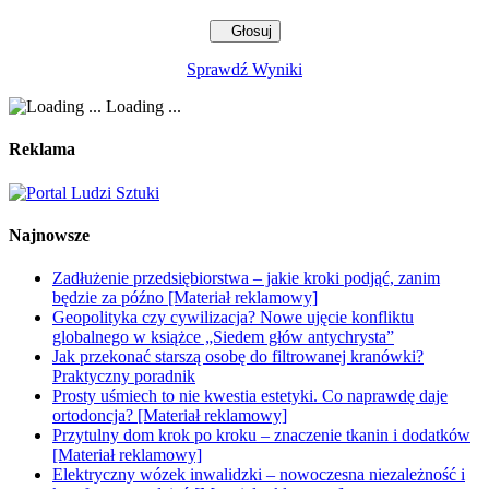
Sprawdź Wyniki
Loading ...
Reklama
Najnowsze
Zadłużenie przedsiębiorstwa – jakie kroki podjąć, zanim
będzie za późno [Materiał reklamowy]
Geopolityka czy cywilizacja? Nowe ujęcie konfliktu
globalnego w książce „Siedem głów antychrysta”
Jak przekonać starszą osobę do filtrowanej kranówki?
Praktyczny poradnik
Prosty uśmiech to nie kwestia estetyki. Co naprawdę daje
ortodoncja? [Materiał reklamowy]
Przytulny dom krok po kroku – znaczenie tkanin i dodatków
[Materiał reklamowy]
Elektryczny wózek inwalidzki – nowoczesna niezależność i