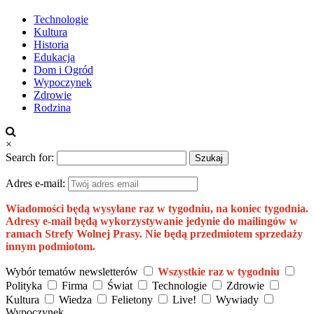
Technologie
Kultura
Historia
Edukacja
Dom i Ogród
Wypoczynek
Zdrowie
Rodzina
×
Search for:
Adres e-mail:
Wiadomości będą wysyłane raz w tygodniu, na koniec tygodnia.
Adresy e-mail będą wykorzystywanie jedynie do mailingów w
ramach Strefy Wolnej Prasy. Nie będą przedmiotem sprzedaży
innym podmiotom.
Wybór tematów newsletterów
Wszystkie raz w tygodniu
Polityka
Firma
Świat
Technologie
Zdrowie
Kultura
Wiedza
Felietony
Live!
Wywiady
Wypoczynek