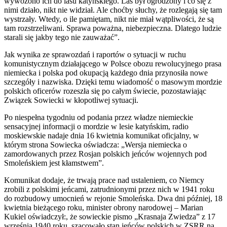
wywożono ich do lasu katyńskiego. Las był ogrodzony i co się z
nimi działo, nikt nie widział. Ale choćby słuchy, że rozlegają się tam
wystrzały. Wtedy, o ile pamiętam, nikt nie miał wątpliwości, że są
tam rozstrzeliwani. Sprawa poważna, niebezpieczna. Dlatego ludzie
starali się jakby tego nie zauważać”.
Jak wynika ze sprawozdań i raportów o sytuacji w ruchu
komunistycznym działającego w Polsce obozu rewolucyjnego prasa
niemiecka i polska pod okupacją każdego dnia przynosiła nowe
szczegóły i nazwiska. Dzięki temu wiadomość o masowym mordzie
polskich oficerów rozeszła się po całym świecie, pozostawiając
Związek Sowiecki w kłopotliwej sytuacji.
Po niespełna tygodniu od podania przez władze niemieckie
sensacyjnej informacji o mordzie w lesie katyńskim, radio
moskiewskie nadaje dnia 16 kwietnia komunikat oficjalny, w
którym strona Sowiecka oświadcza: „Wersja niemiecka o
zamordowanych przez Rosjan polskich jeńców wojennych pod
Smoleńskiem jest kłamstwem”.
Komunikat dodaje, że trwają prace nad ustaleniem, co Niemcy
zrobili z polskimi jeńcami, zatrudnionymi przez nich w 1941 roku
do rozbudowy umocnień w rejonie Smoleńska. Dwa dni później, 18
kwietnia bieżącego roku, minister obrony narodowej – Marian
Kukiel oświadczył:, że sowieckie pismo „Krasnaja Zwiedza” z 17
września 1940 roku, szacowało stan jeńców polskich w ZSRR na