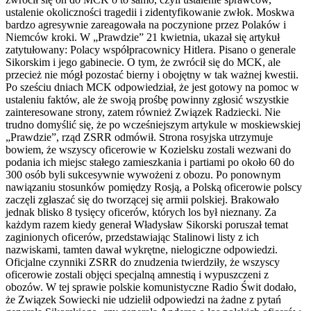
ustalenie okoliczności tragedii i zidentyfikowanie zwłok. Moskwa
bardzo agresywnie zareagowała na poczynione przez Polaków i
Niemców kroki. W „Prawdzie” 21 kwietnia, ukazał się artykuł
zatytułowany: Polacy współpracownicy Hitlera. Pisano o generale
Sikorskim i jego gabinecie. O tym, że zwrócił się do MCK, ale
przecież nie mógł pozostać bierny i obojętny w tak ważnej kwestii.
Po sześciu dniach MCK odpowiedział, że jest gotowy na pomoc w
ustaleniu faktów, ale że swoją prośbę powinny zgłosić wszystkie
zainteresowane strony, zatem również Związek Radziecki. Nie
trudno domyślić się, że po wcześniejszym artykule w moskiewskiej
„Prawdzie”, rząd ZSRR odmówił. Strona rosyjska utrzymuje
bowiem, że wszyscy oficerowie w Kozielsku zostali wezwani do
podania ich miejsc stałego zamieszkania i partiami po około 60 do
300 osób byli sukcesywnie wywożeni z obozu. Po ponownym
nawiązaniu stosunków pomiędzy Rosją, a Polską oficerowie polscy
zaczęli zgłaszać się do tworzącej się armii polskiej. Brakowało
jednak blisko 8 tysięcy oficerów, których los był nieznany. Za
każdym razem kiedy generał Władysław Sikorski poruszał temat
zaginionych oficerów, przedstawiając Stalinowi listy z ich
nazwiskami, tamten dawał wykrętne, nielogiczne odpowiedzi.
Oficjalne czynniki ZSRR do znudzenia twierdziły, że wszyscy
oficerowie zostali objęci specjalną amnestią i wypuszczeni z
obozów. W tej sprawie polskie komunistyczne Radio Świt dodało,
że Związek Sowiecki nie udzielił odpowiedzi na żadne z pytań