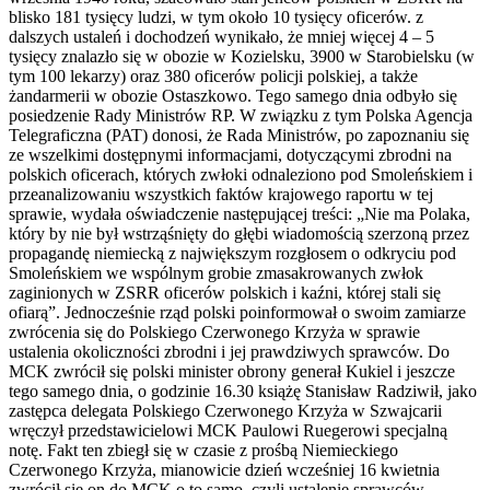
blisko 181 tysięcy ludzi, w tym około 10 tysięcy oficerów. z
dalszych ustaleń i dochodzeń wynikało, że mniej więcej 4 – 5
tysięcy znalazło się w obozie w Kozielsku, 3900 w Starobielsku (w
tym 100 lekarzy) oraz 380 oficerów policji polskiej, a także
żandarmerii w obozie Ostaszkowo. Tego samego dnia odbyło się
posiedzenie Rady Ministrów RP. W związku z tym Polska Agencja
Telegraficzna (PAT) donosi, że Rada Ministrów, po zapoznaniu się
ze wszelkimi dostępnymi informacjami, dotyczącymi zbrodni na
polskich oficerach, których zwłoki odnaleziono pod Smoleńskiem i
przeanalizowaniu wszystkich faktów krajowego raportu w tej
sprawie, wydała oświadczenie następującej treści: „Nie ma Polaka,
który by nie był wstrząśnięty do głębi wiadomością szerzoną przez
propagandę niemiecką z największym rozgłosem o odkryciu pod
Smoleńskiem we wspólnym grobie zmasakrowanych zwłok
zaginionych w ZSRR oficerów polskich i kaźni, której stali się
ofiarą”. Jednocześnie rząd polski poinformował o swoim zamiarze
zwrócenia się do Polskiego Czerwonego Krzyża w sprawie
ustalenia okoliczności zbrodni i jej prawdziwych sprawców. Do
MCK zwrócił się polski minister obrony generał Kukiel i jeszcze
tego samego dnia, o godzinie 16.30 książę Stanisław Radziwił, jako
zastępca delegata Polskiego Czerwonego Krzyża w Szwajcarii
wręczył przedstawicielowi MCK Paulowi Ruegerowi specjalną
notę. Fakt ten zbiegł się w czasie z prośbą Niemieckiego
Czerwonego Krzyża, mianowicie dzień wcześniej 16 kwietnia
zwrócił się on do MCK o to samo, czyli ustalenie sprawców,