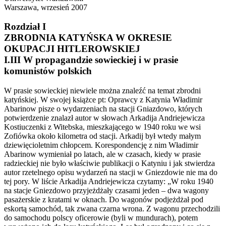
Warszawa, wrzesień 2007
Rozdział I
ZBRODNIA KATYŃSKA W OKRESIE
OKUPACJI HITLEROWSKIEJ
I.III W propagandzie sowieckiej i w prasie
komunistów polskich
W prasie sowieckiej niewiele można znaleźć na temat zbrodni
katyńskiej. W swojej książce pt: Oprawcy z Katynia Władimir
Abarinow pisze o wydarzeniach na stacji Gniazdowo, których
potwierdzenie znalazł autor w słowach Arkadija Andriejewicza
Kostiuczenki z Witebska, mieszkającego w 1940 roku we wsi
Zofiówka około kilometra od stacji. Arkadij był wtedy małym
dziewięcioletnim chłopcem. Korespondencję z nim Władimir
Abarinow wymieniał po latach, ale w czasach, kiedy w prasie
radzieckiej nie było właściwie publikacji o Katyniu i jak stwierdza
autor rzetelnego opisu wydarzeń na stacji w Gniezdowie nie ma do
tej pory. W liście Arkadija Andriejewicza czytamy: „W roku 1940
na stacje Gniezdowo przyjeżdżały czasami jeden – dwa wagony
pasażerskie z kratami w oknach. Do wagonów podjeżdżał pod
eskortą samochód, tak zwana czarna wrona. Z wagonu przechodzili
do samochodu polscy oficerowie (byli w mundurach), potem