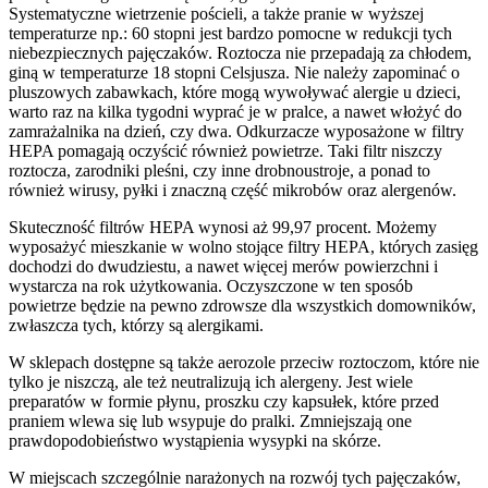
Systematyczne wietrzenie pościeli, a także pranie w wyższej
temperaturze np.: 60 stopni jest bardzo pomocne w redukcji tych
niebezpiecznych pajęczaków. Roztocza nie przepadają za chłodem,
giną w temperaturze 18 stopni Celsjusza. Nie należy zapominać o
pluszowych zabawkach, które mogą wywoływać alergie u dzieci,
warto raz na kilka tygodni wyprać je w pralce, a nawet włożyć do
zamrażalnika na dzień, czy dwa. Odkurzacze wyposażone w filtry
HEPA pomagają oczyścić również powietrze. Taki filtr niszczy
roztocza, zarodniki pleśni, czy inne drobnoustroje, a ponad to
również wirusy, pyłki i znaczną część mikrobów oraz alergenów.
Skuteczność filtrów HEPA wynosi aż 99,97 procent. Możemy
wyposażyć mieszkanie w wolno stojące filtry HEPA, których zasięg
dochodzi do dwudziestu, a nawet więcej merów powierzchni i
wystarcza na rok użytkowania. Oczyszczone w ten sposób
powietrze będzie na pewno zdrowsze dla wszystkich domowników,
zwłaszcza tych, którzy są alergikami.
W sklepach dostępne są także aerozole przeciw roztoczom, które nie
tylko je niszczą, ale też neutralizują ich alergeny. Jest wiele
preparatów w formie płynu, proszku czy kapsułek, które przed
praniem wlewa się lub wsypuje do pralki. Zmniejszają one
prawdopodobieństwo wystąpienia wysypki na skórze.
W miejscach szczególnie narażonych na rozwój tych pajęczaków,