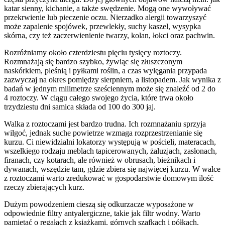
katar sienny, kichanie, a także swędzenie. Mogą one wywoływać
przekrwienie lub pieczenie oczu. Nierzadko alergii towarzyszyć
może zapalenie spojówek, przewlekły, suchy kaszel, wysypka
skórna, czy też zaczerwienienie twarzy, kolan, łokci oraz pachwin.
Rozróżniamy około czterdziestu pięciu tysięcy roztoczy.
Rozmnażają się bardzo szybko, żywiąc się złuszczonym
naskórkiem, pleśnią i pyłkami roślin, a czas wylęgania przypada
zazwyczaj na okres pomiędzy sierpniem, a listopadem. Jak wynika z
badań w jednym milimetrze sześciennym może się znaleźć od 2 do
4 roztoczy. W ciągu całego swojego życia, które trwa około
trzydziestu dni samica składa od 100 do 300 jaj.
Walka z roztoczami jest bardzo trudna. Ich rozmnażaniu sprzyja
wilgoć, jednak suche powietrze wzmaga rozprzestrzenianie się
kurzu. Ci niewidzialni lokatorzy występują w pościeli, materacach,
wszelkiego rodzaju meblach tapicerowanych, żaluzjach, zasłonach,
firanach, czy kotarach, ale również w obrusach, bieżnikach i
dywanach, wszędzie tam, gdzie zbiera się najwięcej kurzu. W walce
z roztoczami warto zredukować w gospodarstwie domowym ilość
rzeczy zbierających kurz.
Dużym powodzeniem cieszą się odkurzacze wyposażone w
odpowiednie filtry antyalergiczne, takie jak filtr wodny. Warto
pamiętać o regałach z książkami, górnych szafkach i półkach.