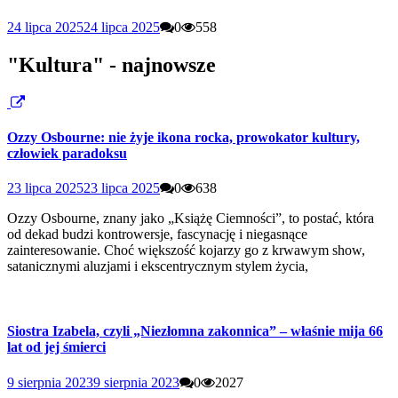
24 lipca 2025
24 lipca 2025
0
558
"Kultura" - najnowsze
Ozzy Osbourne: nie żyje ikona rocka, prowokator kultury,
człowiek paradoksu
23 lipca 2025
23 lipca 2025
0
638
Ozzy Osbourne, znany jako „Książę Ciemności”, to postać, która
od dekad budzi kontrowersje, fascynację i niegasnące
zainteresowanie. Choć większość kojarzy go z krwawym show,
satanicznymi aluzjami i ekscentrycznym stylem życia,
Siostra Izabela, czyli „Niezłomna zakonnica” – właśnie mija 66
lat od jej śmierci
9 sierpnia 2023
9 sierpnia 2023
0
2027