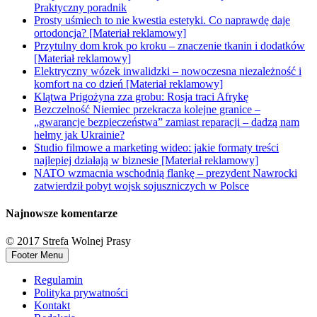
Praktyczny poradnik
Prosty uśmiech to nie kwestia estetyki. Co naprawdę daje
ortodoncja? [Materiał reklamowy]
Przytulny dom krok po kroku – znaczenie tkanin i dodatków
[Materiał reklamowy]
Elektryczny wózek inwalidzki – nowoczesna niezależność i
komfort na co dzień [Materiał reklamowy]
Klątwa Prigożyna zza grobu: Rosja traci Afrykę
Bezczelność Niemiec przekracza kolejne granice –
„gwarancje bezpieczeństwa” zamiast reparacji – dadzą nam
hełmy jak Ukrainie?
Studio filmowe a marketing wideo: jakie formaty treści
najlepiej działają w biznesie [Materiał reklamowy]
NATO wzmacnia wschodnią flankę – prezydent Nawrocki
zatwierdził pobyt wojsk sojuszniczych w Polsce
Najnowsze komentarze
© 2017 Strefa Wolnej Prasy
Footer Menu
Regulamin
Polityka prywatności
Kontakt