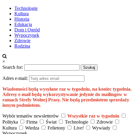
Technologie
Kultura
Historia
Edukacja
Dom i Ogród
Wypoczynek
Zdrowie
Rodzina
×
Search for:
Adres e-mail:
Wiadomości będą wysyłane raz w tygodniu, na koniec tygodnia.
Adresy e-mail będą wykorzystywanie jedynie do mailingów w
ramach Strefy Wolnej Prasy. Nie będą przedmiotem sprzedaży
innym podmiotom.
Wybór tematów newsletterów
Wszystkie raz w tygodniu
Polityka
Firma
Świat
Technologie
Zdrowie
Kultura
Wiedza
Felietony
Live!
Wywiady
Wypoczynek