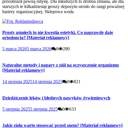
przeobraził pewną rutynę. Dla młodszych to drobna zmiana, ale dla
starszych te kilkadziesiąt groszy depozytu urosło do rangi poważnej
bariery organizacyjnej. Sklepowa woda
Prosty uśmiech to nie kwestia estetyki. Co naprawdę daje
ortodoncja? [Materiał reklamowy]
5 marca 2026
5 marca 2026
0
280
Naturalne metody i napary z ziół na oczyszczenie organizmu
[Materiał reklamowy]
14 sierpnia 2025
14 sierpnia 2025
0
821
Dziedziczenie lęków i błędnych nawyków żywieniowych
5 sierpnia 2025
5 sierpnia 2025
0
633
Jakie zioła warto stosować przed snem? [Materiał reklamowy]