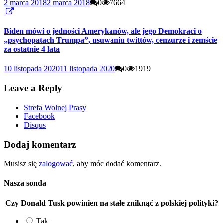
2 marca 2018
2 marca 2018
0
7664
Biden mówi o jedności Amerykanów, ale jego Demokraci o
„psychopatach Trumpa”, usuwaniu twittów, cenzurze i zemście
za ostatnie 4 lata
10 listopada 2020
11 listopada 2020
0
1919
Leave a Reply
Strefa Wolnej Prasy
Facebook
Disqus
Dodaj komentarz
Musisz się
zalogować
, aby móc dodać komentarz.
Nasza sonda
Czy Donald Tusk powinien na stałe zniknąć z polskiej polityki?
Tak