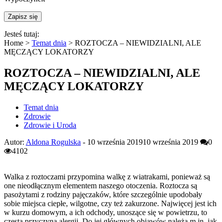
Jesteś tutaj:
Home >
Temat dnia
>
ROZTOCZA – NIEWIDZIALNI, ALE
MĘCZĄCY LOKATORZY
ROZTOCZA – NIEWIDZIALNI, ALE
MĘCZĄCY LOKATORZY
Temat dnia
Zdrowie
Zdrowie i Uroda
Autor:
Aldona Rogulska
-
10 września 2019
10 września 2019
0
4102
Walka z roztoczami przypomina walkę z wiatrakami, ponieważ są
one nieodłącznym elementem naszego otoczenia. Roztocza są
pasożytami z rodziny pajęczaków, które szczególnie upodobały
sobie miejsca ciepłe, wilgotne, czy też zakurzone. Najwięcej jest ich
w kurzu domowym, a ich odchody, unoszące się w powietrzu, to
częsta przyczyna alergii. Do jej głównych objawów należą m.in. jak