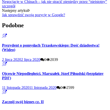
Negocjacje w Chinach – jak nie stracić pieniędzy przez “nieistotny”
szczegół
Następny artykuł
Jak sprawdzić swoją pozycję w Google?
Podobne
Prezydent o pomysłach Trzaskowskiego: Dość dziadostwa!
(Wideo)
2 lipca 2020
2 lipca 2020
0
2039
Ojcowie Niepodległości. Marszałek Józef Piłsudski (bezpłatny
PDF)
11 listopada 2020
11 listopada 2020
0
2599
Zacznij swój biznes cz. II