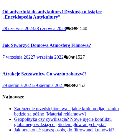
Od antysztuki do antykultury! Dyskusja o książce
„Encyklopedia Antykultury”
28 czerwca 2023
28 czerwca 2023
0
1540
Jak Stworzyć Domową Atmosferę Filmową?
7 września 2022
7 września 2022
0
1527
Atrakcje Szczawnicy. Co warto zobaczyć?
29 sierpnia 2021
29 sierpnia 2021
0
2453
Najnowsze
Zadłużenie przedsiębiorstwa – jakie kroki podjąć, zanim
będzie za późno [Materiał reklamowy]
Geopolityka czy cywilizacja? Nowe ujęcie konfliktu
globalnego w książce „Siedem głów antychrysta”
Jak przekonać starszą osobę do filtrowanej kranówki?