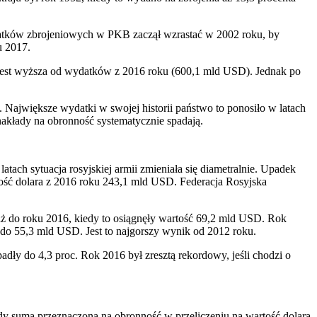
atków zbrojeniowych w PKB zaczął wzrastać w 2002 roku, by
u 2017.
 jest wyższa od wydatków z 2016 roku (600,1 mld USD). Jednak po
 Największe wydatki w swojej historii państwo to ponosiło w latach
akłady na obronność systematycznie spadają.
atach sytuacja rosyjskiej armii zmieniała się diametralnie. Upadek
ć dolara z 2016 roku 243,1 mld USD. Federacja Rosyjska
aż do roku 2016, kiedy to osiągnęły wartość 69,2 mld USD. Rok
ę do 55,3 mld USD. Jest to najgorszy wynik od 2012 roku.
dły do 4,3 proc. Rok 2016 był zresztą rekordowy, jeśli chodzi o
dy suma przeznaczona na obronność w przeliczeniu na wartość dolara