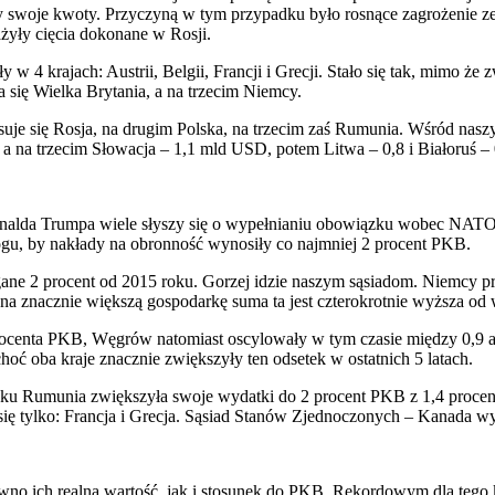
y swoje kwoty. Przyczyną w tym przypadku było rosnące zagrożenie z
żyły cięcia dokonane w Rosji.
 w 4 krajach: Austrii, Belgii, Francji i Grecji. Stało się tak, mimo ż
a się Wielka Brytania, a na trzecim Niemcy.
e się Rosja, na drugim Polska, na trzecim zaś Rumunia. Wśród naszyc
 a na trzecim Słowacja – 1,1 mld USD, potem Litwa – 0,8 i Białoruś 
alda Trumpa wiele słyszy się o wypełnianiu obowiązku wobec NATO 
u, by nakłady na obronność wynosiły co najmniej 2 procent PKB.
ane 2 procent od 2015 roku. Gorzej idzie naszym sąsiadom. Niemcy pr
na znacznie większą gospodarkę suma ta jest czterokrotnie wyższa od
centa PKB, Węgrów natomiast oscylowały w tym czasie między 0,9 a 
oć oba kraje znacznie zwiększyły ten odsetek w ostatnich 5 latach.
 roku Rumunia zwiększyła swoje wydatki do 2 procent PKB z 1,4 proce
ię tylko: Francja i Grecja. Sąsiad Stanów Zjednoczonych – Kanada w
o ich realna wartość, jak i stosunek do PKB. Rekordowym dla tego kr