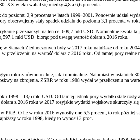
 80. XX wieku wahał się między 4,8 a 6,6 procenta.
k do poziomu 2,9 procenta w latach 1999–2001. Ponownie udział wyd
ory obserwujemy stały spadek udziału do poziomu 3,1 procenta w rok
rykanie przeznaczyli na ten cel 609,7 mld USD. Nominalnie kwota ta
szą 597,1 mld USD, biorąc pod uwagą wartość dolara z 2016 roku.
ię w Stanach Zjednoczonych były w 2017 roku najniższe od roku 2004.
rzeliczeniu na wartość dolara z 2016 roku. Od tamtej pory realne n
głym roku zarówno realnie, jak i nominalnie. Natomiast w ostatnich 30 l
wy na zbrojenia. ZSRR w roku 1988 wydał w przeliczeniu na wartoś
ku 1998 – 13,6 mld USD. Od tamtej jednak pory wydatki stale rosły 
ść dolara z 2016 roku w 2017 rosyjskie wydatki wojskowe skurczyły si
 PKB. O ile w roku 2016 wynosiły one 5,5 procent, to rok później spa
jniższy w roku 1998, kiedy to wynosił 3 proc.
ch kwot w swej historii. W czasach PRL rekordowy był rok 1988. Wte