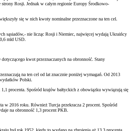
e strony Rosji. Jednak w całym regionie Europy Środkowo-
e zwiększyły się w nich kwoty nominalne przeznaczone na ten cel.
h sąsiadów,- nie licząc Rosji i Niemiec, najwięcej wydają Ukraińcy
– 0,6 mld USD.
dotyczącego kwot przeznaczanych na obronność. Stany
zeznaczają na ten cel od lat znacznie poniżej wymagań. Od 2013
 wydatków Polski.
1,1 procenta. Spośród krajów bałtyckich z obowiązku wywiązują się
nta w 2016 roku. Również Turcja przekracza 2 procent. Spośród
ydaje na obronność 1,3 procent PKB.
aju był rok 1952, kiedy to wydano na zbrojenia aż 13,3 procenta