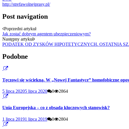
http://strefawolnejprasy.pl/
Post navigation
Poprzedni artykuł
Jak zostać dobrym agentem ubezpieczeniowym?
Następny artykuł
PODATEK OD ZYSKÓW HIPOTETYCZNYCH. OSTATNIA S
Podobne
Tęczowi się wściekną. W „Nowej Fantastyce” homofobiczne opow
5 lipca 2020
5 lipca 2020
0
2864
Unia Europejska – co z obsadą kluczowych stanowisk?
1 lipca 2019
1 lipca 2019
0
2804