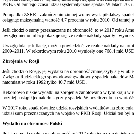
PKB. Od tamtego czasu udział systematycznie spadał. W latach 70. i
Po upadku ZSRR i zakończeniu zimnej wojny wystąpił dalszy spade
osiągnąć maksymalną wartość 4,7 procenta w roku 2010. Od tamtej p
Jeśli chodzi o sumy przeznaczane na obronność, to w 2017 roku Ame
uwzględnieniu inflacji okazuje się, że realne nakłady spadły i wyno
Uwzględniając inflację, można powiedzieć, że realne nakłady na arm
2009–2011. W rekordowym roku 2010 wyniosły one 768,4 mld USD w p
Zbrojenia w Rosji
Jeśli chodzi o Rosję, jej wydatki na obronność zmniejszyły się w ubie
Związku Radzieckiego spowodował gwałtowny spadek nakładów Mosk
natomiast w roku 1992 tylko 40,7 mld USD.
Rekordowo niskie wydatki na zbrojenia zanotowano w tym kraju w ro
później nastąpił jednak drastyczny spadek. W przeliczeniu na warto
W 2017 roku spadł również udział rosyjskich wydatków na zbrojenia w
udział sum przeznaczanych na wojsko w PKB Rosji. Udział ten był na
Wydatki na obronność Polski
Polska wydała realnie na obronność w 2017 roku jedną z największy