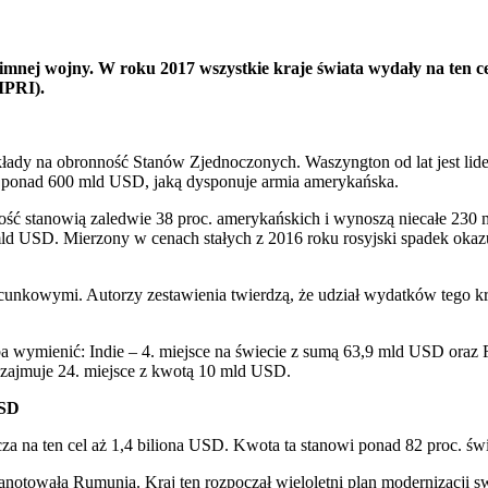
mnej wojny. W roku 2017 wszystkie kraje świata wydały na ten cel
IPRI).
łady na obronność Stanów Zjednoczonych. Waszyngton od lat jest lide
y ponad 600 mld USD, jaką dysponuje armia amerykańska.
ność stanowią zaledwie 38 proc. amerykańskich i wynoszą niecałe 230 
mld USD. Mierzony w cenach stałych z 2016 roku rosyjski spadek okazu
acunkowymi. Autorzy zestawienia twierdzą, że udział wydatków tego k
ba wymienić: Indie – 4. miejsce na świecie z sumą 63,9 mld USD oraz 
t zajmuje 24. miejsce z kwotą 10 mld USD.
USD
cza na ten cel aż 1,4 biliona USD. Kwota ta stanowi ponad 82 proc.
otowała Rumunia. Kraj ten rozpoczął wieloletni plan modernizacji sw