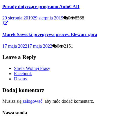
Porady dotyczące programu AutoCAD
29 sierpnia 2019
29 sierpnia 2019
0
8568
Marek Sawicki przegrywa proces. Elewarr górą
17 maja 2022
17 maja 2022
0
2151
Leave a Reply
Strefa Wolnej Prasy
Facebook
Disqus
Dodaj komentarz
Musisz się
zalogować
, aby móc dodać komentarz.
Nasza sonda