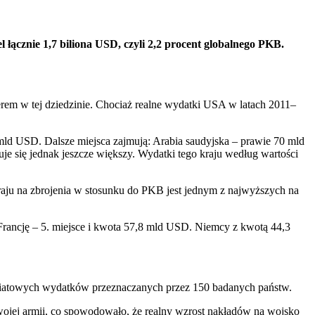
 łącznie 1,7 biliona USD, czyli 2,2 procent globalnego PKB.
rem w tej dziedzinie. Chociaż realne wydatki USA w latach 2011–
mld USD. Dalsze miejsca zajmują: Arabia saudyjska – prawie 70 mld
je się jednak jeszcze większy. Wydatki tego kraju według wartości
raju na zbrojenia w stosunku do PKB jest jednym z najwyższych na
Francję – 5. miejsce i kwota 57,8 mld USD. Niemcy z kwotą 44,3
 światowych wydatków przeznaczanych przez 150 badanych państw.
ojej armii, co spowodowało, że realny wzrost nakładów na wojsko