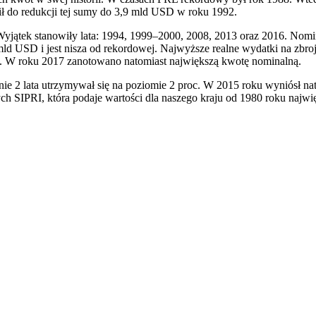
 do redukcji tej sumy do 3,9 mld USD w roku 1992.
 Wyjątek stanowiły lata: 1994, 1999–2000, 2008, 2013 oraz 2016. Nom
 mld USD i jest nisza od rekordowej. Najwyższe realne wydatki na zb
u. W roku 2017 zanotowano natomiast największą kwotę nominalną.
nie 2 lata utrzymywał się na poziomie 2 proc. W 2015 roku wyniósł na
ych SIPRI, która podaje wartości dla naszego kraju od 1980 roku naj