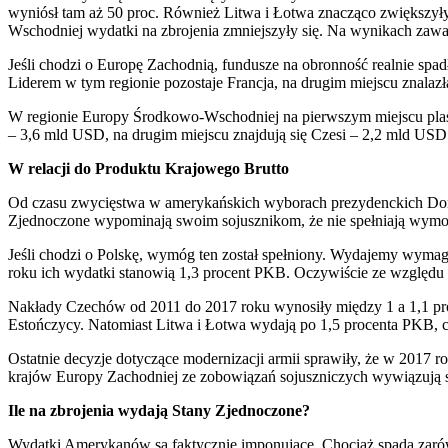
wyniósł tam aż 50 proc. Również Litwa i Łotwa znacząco zwiększył
Wschodniej wydatki na zbrojenia zmniejszyły się. Na wynikach zawa
Jeśli chodzi o Europę Zachodnią, fundusze na obronność realnie spadły
Liderem w tym regionie pozostaje Francja, na drugim miejscu znalazł
W regionie Europy Środkowo-Wschodniej na pierwszym miejscu plasuj
– 3,6 mld USD, na drugim miejscu znajdują się Czesi – 2,2 mld USD
W relacji do Produktu Krajowego Brutto
Od czasu zwycięstwa w amerykańskich wyborach prezydenckich Don
Zjednoczone wypominają swoim sojusznikom, że nie spełniają wymog
Jeśli chodzi o Polskę, wymóg ten został spełniony. Wydajemy wymag
roku ich wydatki stanowią 1,3 procent PKB. Oczywiście ze względu 
Nakłady Czechów od 2011 do 2017 roku wynosiły między 1 a 1,1 pro
Estończycy. Natomiast Litwa i Łotwa wydają po 1,5 procenta PKB, ch
Ostatnie decyzje dotyczące modernizacji armii sprawiły, że w 2017
krajów Europy Zachodniej ze zobowiązań sojuszniczych wywiązują s
Ile na zbrojenia wydają Stany Zjednoczone?
Wydatki Amerykanów są faktycznie imponujące. Chociaż spada zarówn