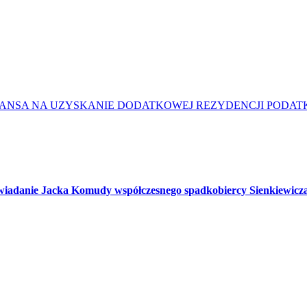
ZANSA NA UZYSKANIE DODATKOWEJ REZYDENCJI PODAT
iadanie Jacka Komudy współczesnego spadkobiercy Sienkiewicza –