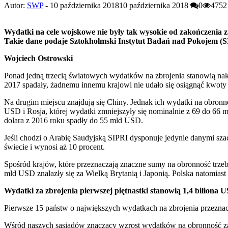
Autor:
SWP
-
10 października 2018
10 października 2018
0
4752
Wydatki na cele wojskowe nie były tak wysokie od zakończenia zi
Takie dane podaje Sztokholmski Instytut Badań nad Pokojem (S
Wojciech Ostrowski
Ponad jedną trzecią światowych wydatków na zbrojenia stanowią nak
2017 spadały, żadnemu innemu krajowi nie udało się osiągnąć kwot
Na drugim miejscu znajdują się Chiny. Jednak ich wydatki na obron
USD i Rosja, której wydatki zmniejszyły się nominalnie z 69 do 66 
dolara z 2016 roku spadły do 55 mld USD.
Jeśli chodzi o Arabię Saudyjską SIPRI dysponuje jedynie danymi sz
świecie i wynosi aż 10 procent.
Spośród krajów, które przeznaczają znaczne sumy na obronność trze
mld USD znalazły się za Wielką Brytanią i Japonią. Polska natomias
Wydatki za zbrojenia pierwszej piętnastki stanowią 1,4 biliona 
Pierwsze 15 państw o największych wydatkach na zbrojenia przezna
Wśród naszych sąsiadów znaczący wzrost wydatków na obronność zan