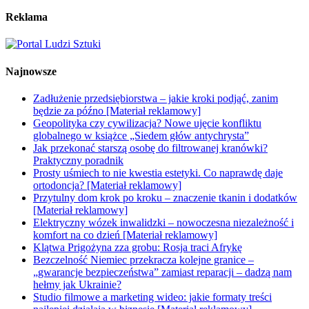
Reklama
Najnowsze
Zadłużenie przedsiębiorstwa – jakie kroki podjąć, zanim
będzie za późno [Materiał reklamowy]
Geopolityka czy cywilizacja? Nowe ujęcie konfliktu
globalnego w książce „Siedem głów antychrysta”
Jak przekonać starszą osobę do filtrowanej kranówki?
Praktyczny poradnik
Prosty uśmiech to nie kwestia estetyki. Co naprawdę daje
ortodoncja? [Materiał reklamowy]
Przytulny dom krok po kroku – znaczenie tkanin i dodatków
[Materiał reklamowy]
Elektryczny wózek inwalidzki – nowoczesna niezależność i
komfort na co dzień [Materiał reklamowy]
Klątwa Prigożyna zza grobu: Rosja traci Afrykę
Bezczelność Niemiec przekracza kolejne granice –
„gwarancje bezpieczeństwa” zamiast reparacji – dadzą nam
hełmy jak Ukrainie?
Studio filmowe a marketing wideo: jakie formaty treści