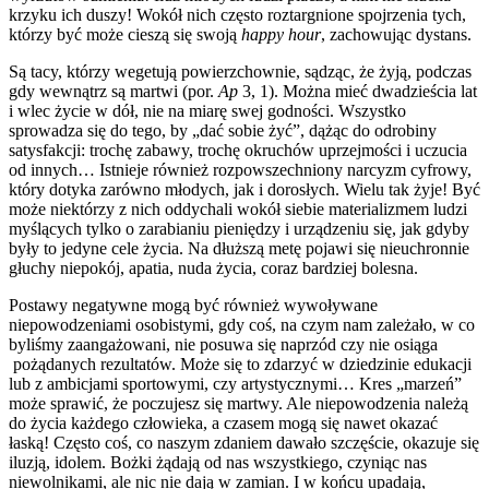
krzyku ich duszy! Wokół nich często roztargnione spojrzenia tych,
którzy być może cieszą się swoją
happy hour
, zachowując dystans.
Są tacy, którzy wegetują powierzchownie, sądząc, że żyją, podczas
gdy wewnątrz są martwi (por.
Ap
3, 1). Można mieć dwadzieścia lat
i wlec życie w dół, nie na miarę swej godności. Wszystko
sprowadza się do tego, by „dać sobie żyć”, dążąc do odrobiny
satysfakcji: trochę zabawy, trochę okruchów uprzejmości i uczucia
od innych… Istnieje również rozpowszechniony narcyzm cyfrowy,
który dotyka zarówno młodych, jak i dorosłych. Wielu tak żyje! Być
może niektórzy z nich oddychali wokół siebie materializmem ludzi
myślących tylko o zarabianiu pieniędzy i urządzeniu się, jak gdyby
były to jedyne cele życia. Na dłuższą metę pojawi się nieuchronnie
głuchy niepokój, apatia, nuda życia, coraz bardziej bolesna.
Postawy negatywne mogą być również wywoływane
niepowodzeniami osobistymi, gdy coś, na czym nam zależało, w co
byliśmy zaangażowani, nie posuwa się naprzód czy nie osiąga
pożądanych rezultatów. Może się to zdarzyć w dziedzinie edukacji
lub z ambicjami sportowymi, czy artystycznymi… Kres „marzeń”
może sprawić, że poczujesz się martwy. Ale niepowodzenia należą
do życia każdego człowieka, a czasem mogą się nawet okazać
łaską! Często coś, co naszym zdaniem dawało szczęście, okazuje się
iluzją, idolem. Bożki żądają od nas wszystkiego, czyniąc nas
niewolnikami, ale nic nie dają w zamian. I w końcu upadają,