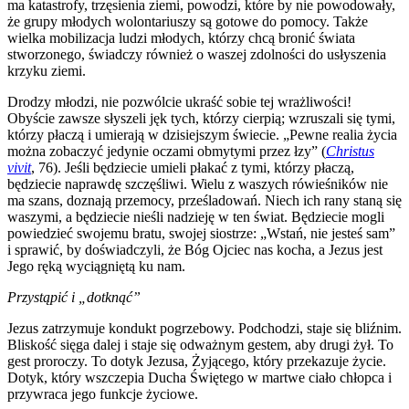
ma katastrofy, trzęsienia ziemi, powodzi, które by nie powodowały,
że grupy młodych wolontariuszy są gotowe do pomocy. Także
wielka mobilizacja ludzi młodych, którzy chcą bronić świata
stworzonego, świadczy również o waszej zdolności do usłyszenia
krzyku ziemi.
Drodzy młodzi, nie pozwólcie ukraść sobie tej wrażliwości!
Obyście zawsze słyszeli jęk tych, którzy cierpią; wzruszali się tymi,
którzy płaczą i umierają w dzisiejszym świecie. „Pewne realia życia
można zobaczyć jedynie oczami obmytymi przez łzy” (
Christus
vivit
, 76). Jeśli będziecie umieli płakać z tymi, którzy płaczą,
będziecie naprawdę szczęśliwi. Wielu z waszych rówieśników nie
ma szans, doznają przemocy, prześladowań. Niech ich rany staną się
waszymi, a będziecie nieśli nadzieję w ten świat. Będziecie mogli
powiedzieć swojemu bratu, swojej siostrze: „Wstań, nie jesteś sam”
i sprawić, by doświadczyli, że Bóg Ojciec nas kocha, a Jezus jest
Jego ręką wyciągniętą ku nam.
Przystąpić i „dotknąć”
Jezus zatrzymuje kondukt pogrzebowy. Podchodzi, staje się bliźnim.
Bliskość sięga dalej i staje się odważnym gestem, aby drugi żył. To
gest proroczy. To dotyk Jezusa, Żyjącego, który przekazuje życie.
Dotyk, który wszczepia Ducha Świętego w martwe ciało chłopca i
przywraca jego funkcje życiowe.