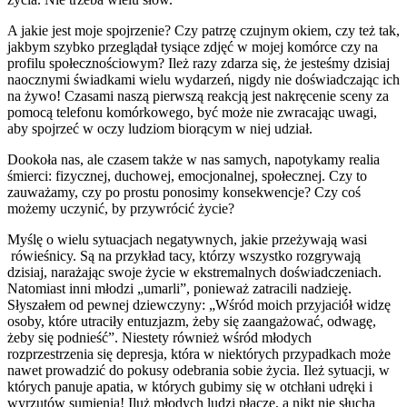
A jakie jest moje spojrzenie? Czy patrzę czujnym okiem, czy też tak,
jakbym szybko przeglądał tysiące zdjęć w mojej komórce czy na
profilu społecznościowym? Ileż razy zdarza się, że jesteśmy dzisiaj
naocznymi świadkami wielu wydarzeń, nigdy nie doświadczając ich
na żywo! Czasami naszą pierwszą reakcją jest nakręcenie sceny za
pomocą telefonu komórkowego, być może nie zwracając uwagi,
aby spojrzeć w oczy ludziom biorącym w niej udział.
Dookoła nas, ale czasem także w nas samych, napotykamy realia
śmierci: fizycznej, duchowej, emocjonalnej, społecznej. Czy to
zauważamy, czy po prostu ponosimy konsekwencje? Czy coś
możemy uczynić, by przywrócić życie?
Myślę o wielu sytuacjach negatywnych, jakie przeżywają wasi
rówieśnicy. Są na przykład tacy, którzy wszystko rozgrywają
dzisiaj, narażając swoje życie w ekstremalnych doświadczeniach.
Natomiast inni młodzi „umarli”, ponieważ zatracili nadzieję.
Słyszałem od pewnej dziewczyny: „Wśród moich przyjaciół widzę
osoby, które utraciły entuzjazm, żeby się zaangażować, odwagę,
żeby się podnieść”. Niestety również wśród młodych
rozprzestrzenia się depresja, która w niektórych przypadkach może
nawet prowadzić do pokusy odebrania sobie życia. Ileż sytuacji, w
których panuje apatia, w których gubimy się w otchłani udręki i
wyrzutów sumienia! Iluż młodych ludzi płacze, a nikt nie słucha