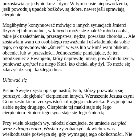
pozostawiając jedynie kurz i dym. W tym sensie niepowodzenia,
jeśli powodują upadek bożków, są dobre, nawet jeśli sprawiają
cierpienie.
Moglibyśmy kontynuować mówiąc o innych sytuacjach śmierci
fizycznej lub moralnej, w których może się znaleźć młoda osoba,
takie jak uzależnienia, przestępstwa, nędza, poważna choroba… Ale
zostawiam wam do osobistego rozważenia i uświadomienia sobie
tego, co spowodowało „śmierć” w was lub w kimś wam bliskim,
obecnie, lub w przeszłości. Jednocześnie pamiętajcie, że ten
młodzieniec z Ewangelii, który naprawdę umarł, powrócił do życia,
ponieważ
spojrzał
na niego Ktoś, kto chciał, aby żył. To może się
zdarzyć dzisiaj i każdego dnia.
Ulitować się
Pismo Święte często opisuje nastrój tych, którzy pozwalają się
poruszyć „dogłębnie” cierpieniem innych. Wzruszenie Jezusa czyni
Go uczestnikiem rzeczywistości drugiego człowieka. Przyjmuje na
siebie nędzę drugiego. Cierpienie tej matki staje się Jego
cierpieniem. Śmierć tego syna staje się Jego śmiercią.
Przy wielu okazjach wy, młodzi okazujecie, że umiecie
cierpieć
wraz z drugą osobą
. Wystarczy zobaczyć jak wielu z was
wielkodusznie poświęca się, gdy wymagają tego okoliczności. Nie