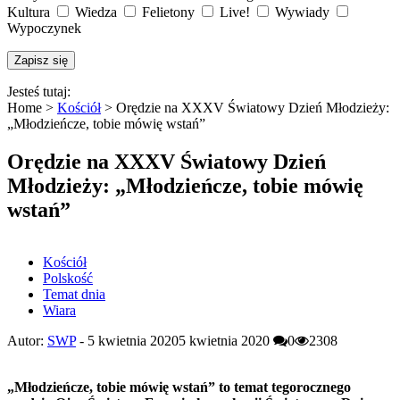
Kultura
Wiedza
Felietony
Live!
Wywiady
Wypoczynek
Jesteś tutaj:
Home >
Kościół
>
Orędzie na XXXV Światowy Dzień Młodzieży:
„Młodzieńcze, tobie mówię wstań”
Orędzie na XXXV Światowy Dzień
Młodzieży: „Młodzieńcze, tobie mówię
wstań”
Kościół
Polskość
Temat dnia
Wiara
Autor:
SWP
-
5 kwietnia 2020
5 kwietnia 2020
0
2308
„
Młodzieńcze, tobie mówię wstań” to temat tegorocznego