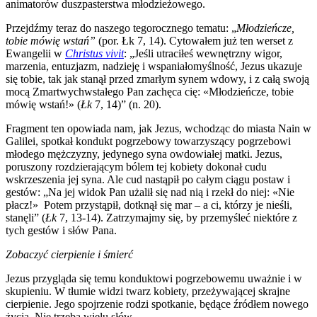
animatorów duszpasterstwa młodzieżowego.
Przejdźmy teraz do naszego tegorocznego tematu: „
Młodzieńcze,
tobie mówię wstań”
(por. Łk 7, 14). Cytowałem już ten werset z
Ewangelii w
Christus vivit
: „Jeśli utraciłeś wewnętrzny wigor,
marzenia, entuzjazm, nadzieję i wspaniałomyślność, Jezus ukazuje
się tobie, tak jak stanął przed zmarłym synem wdowy, i z całą swoją
mocą Zmartwychwstałego Pan zachęca cię: «Młodzieńcze, tobie
mówię wstań!» (
Łk
7, 14)” (n. 20).
Fragment ten opowiada nam, jak Jezus, wchodząc do miasta Nain w
Galilei, spotkał kondukt pogrzebowy towarzyszący pogrzebowi
młodego mężczyzny, jedynego syna owdowiałej matki. Jezus,
poruszony rozdzierającym bólem tej kobiety dokonał cudu
wskrzeszenia jej syna. Ale cud nastąpił po całym ciągu postaw i
gestów: „Na jej widok Pan użalił się nad nią i rzekł do niej: «Nie
płacz!» Potem przystąpił, dotknął się mar – a ci, którzy je nieśli,
stanęli” (
Łk
7, 13-14). Zatrzymajmy się, by przemyśleć niektóre z
tych gestów i słów Pana.
Zobaczyć cierpienie i śmierć
Jezus przygląda się temu konduktowi pogrzebowemu uważnie i w
skupieniu. W tłumie widzi twarz kobiety, przeżywającej skrajne
cierpienie. Jego spojrzenie rodzi spotkanie, będące źródłem nowego
życia. Nie trzeba wielu słów.