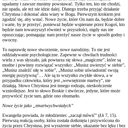
upadamy i zawsze musimy powstawać. Tylko ten, kto nie chodzi,
nie upada, ale też nie idzie dalej. Dlatego trzeba przyjąć działanie
Chrystusa i dokonać aktu wiary w Boga. Pierwszym krokiem jest
zgodzić się, aby wstać. Nowe życie, które On nam da, będzie dobre
i warte, by je przeżyć, ponieważ będzie wspierane przez Kogoś, kto
będzie nam towarzyszył również w przyszłości, nigdy nas nie
opuszczając, pomagając nam przeżyć nasze życie w sposób godny i
owocny.
To naprawdę nowe stworzenie, nowe narodziny. To nie jest
oddziaływanie psychologiczne. Zapewne w chwilach trudności
wielu z was słyszało, jak powtarza się słowa „magiczne”, które są
modne i powinny rozwiązać wszystko: „Musisz uwierzyć w siebie”,
„Musisz znaleźć siłę w sobie”, „Musisz sobie uświadomić swoją
energię pozytywną”… Ale są to wszystko zwykłe słowa, a w
przypadku człowieka, który jest „wewnętrznie martwy”, nie
działają. Słowo Chrystusa jest innego rodzaju, nieskończenie
wznioślejsze. Jest to słowo Boskie i stwórcze, jedyne, które może
przywrócić życie tam, gdzie ono obumarło.
Nowe życie jako „zmartwychwstałych”
Ewangelia powiada, że młodzieniec „zaczął mówić” (
Łk
7, 15).
Pierwszą reakcją osoby, która została dotknięta i przywrócona do
życia przez Chrystusa, jest wyrażenie siebie, ukazanie bez lęku i bez