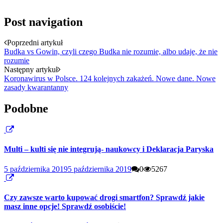
Post navigation
Poprzedni artykuł
Budka vs Gowin, czyli czego Budka nie rozumie, albo udaje, że nie
rozumie
Następny artykuł
Koronawirus w Polsce. 124 kolejnych zakażeń. Nowe dane. Nowe
zasady kwarantanny
Podobne
Multi – kulti się nie integrują- naukowcy i Deklaracja Paryska
5 października 2019
5 października 2019
0
5267
Czy zawsze warto kupować drogi smartfon? Sprawdź jakie
masz inne opcje! Sprawdź osobiście!