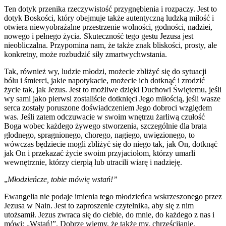
Ten dotyk przenika rzeczywistość przygnębienia i rozpaczy. Jest to
dotyk Boskości, który obejmuje także autentyczną ludzką miłość i
otwiera niewyobrażalne przestrzenie wolności, godności, nadziei,
nowego i pełnego życia. Skuteczność tego gestu Jezusa jest
nieobliczalna. Przypomina nam, że także znak bliskości, prosty, ale
konkretny, może rozbudzić siły zmartwychwstania.
Tak, również wy, ludzie młodzi, możecie zbliżyć się do sytuacji
bólu i śmierci, jakie napotykacie, możecie ich dotknąć i zrodzić
życie tak, jak Jezus. Jest to możliwe dzięki Duchowi Świętemu, jeśli
wy sami jako pierwsi zostaliście dotknięci Jego miłością, jeśli wasze
serca zostały poruszone doświadczeniem Jego dobroci względem
was. Jeśli zatem odczuwacie w swoim wnętrzu żarliwą czułość
Boga wobec każdego żywego stworzenia, szczególnie dla brata
głodnego, spragnionego, chorego, nagiego, uwięzionego, to
wówczas będziecie mogli zbliżyć się do niego tak, jak On, dotknąć
jak On i przekazać życie swoim przyjaciołom, którzy umarli
wewnętrznie, którzy cierpią lub utracili wiarę i nadzieję.
„
Młodzieńcze, tobie mówię wstań!”
Ewangelia nie podaje imienia tego młodzieńca wskrzeszonego przez
Jezusa w Nain. Jest to zaproszenie czytelnika, aby się z nim
utożsamił. Jezus zwraca się do ciebie, do mnie, do każdego z nas i
mówi: „Wstań!”. Dobrze wiemy, że także my, chrześcijanie,