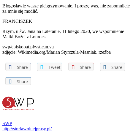
Błogosławię wasze pielgrzymowanie. I proszę was, nie zapomnijcie
za mnie się modlić.
FRANCISZEK
Rzym, u św. Jana na Lateranie, 11 lutego 2020, we wspomnienie
Matki Bożej z Lourdes
swp/episkopat.pl/vstican.va
zdjęcie: Wikimedia.org/Marian Styrczula-Masniak, rzeźba
Share
Tweet
Share
Share
Share
SWP
http://strefawolnejprasy.pl/