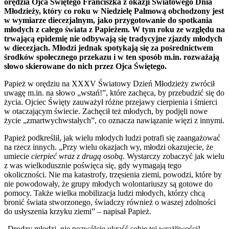
orędzia Ojca Świętego Franciszka z okazji Światowego Dnia
Młodzieży, który co roku w Niedzielę Palmową obchodzony jest
w wymiarze diecezjalnym, jako przygotowanie do spotkania
młodych z całego świata z Papieżem. W tym roku ze względu na
trwającą epidemię nie odbywają się tradycyjne zjazdy młodych
w diecezjach. Młodzi jednak spotykają się za pośrednictwem
środków społecznego przekazu i w ten sposób m.in. rozważają
słowo skierowane do nich przez Ojca Świętego.
Papież w orędziu na XXXV Światowy Dzień Młodzieży zwrócił
uwagę m.in. na słowo „wstań!”, które zachęca, by przebudzić się do
życia. Ojciec Święty zauważył różne przejawy cierpienia i śmierci
w otaczającym świecie. Zachęcił też młodych, by podjęli nowe
życie „zmartwychwstałych”, co oznacza nawiązanie więzi z innymi.
Papież podkreślił, jak wielu młodych ludzi potrafi się zaangażować
na rzecz innych. „Przy wielu okazjach wy, młodzi okazujecie, że
umiecie
cierpieć wraz z drugą osobą
. Wystarczy zobaczyć jak wielu
z was wielkodusznie poświęca się, gdy wymagają tego
okoliczności. Nie ma katastrofy, trzęsienia ziemi, powodzi, które by
nie powodowały, że grupy młodych wolontariuszy są gotowe do
pomocy. Także wielka mobilizacja ludzi młodych, którzy chcą
bronić świata stworzonego, świadczy również o waszej zdolności
do usłyszenia krzyku ziemi” – napisał Papież.
„Drodzy młodzi, nie pozwólcie ukraść sobie tej wrażliwości!