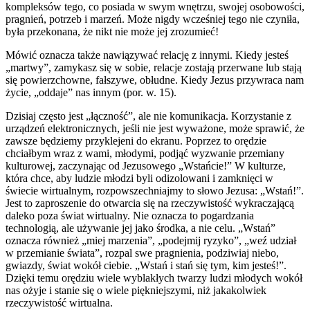
kompleksów tego, co posiada w swym wnętrzu, swojej osobowości,
pragnień, potrzeb i marzeń. Może nigdy wcześniej tego nie czyniła,
była przekonana, że ​​nikt nie może jej zrozumieć!
Mówić oznacza także nawiązywać relację z innymi. Kiedy jesteś
„martwy”, zamykasz się w sobie, relacje zostają przerwane lub stają
się powierzchowne, fałszywe, obłudne. Kiedy Jezus przywraca nam
życie, „oddaje” nas innym (por. w. 15).
Dzisiaj często jest „łączność”, ale nie komunikacja. Korzystanie z
urządzeń elektronicznych, jeśli nie jest wyważone, może sprawić, że
zawsze będziemy przyklejeni do ekranu. Poprzez to orędzie
chciałbym wraz z wami, młodymi, podjąć wyzwanie przemiany
kulturowej, zaczynając od Jezusowego „Wstańcie!” W kulturze,
która chce, aby ludzie młodzi byli odizolowani i zamknięci w
świecie wirtualnym, rozpowszechniajmy to słowo Jezusa: „Wstań!”.
Jest to zaproszenie do otwarcia się na rzeczywistość wykraczającą
daleko poza świat wirtualny. Nie oznacza to pogardzania
technologią, ale używanie jej jako środka, a nie celu. „Wstań”
oznacza również „miej marzenia”, „podejmij ryzyko”, „weź udział
w przemianie świata”, rozpal swe pragnienia, podziwiaj niebo,
gwiazdy, świat wokół ciebie. „Wstań i stań się tym, kim jesteś!”.
Dzięki temu orędziu wiele wyblakłych twarzy ludzi młodych wokół
nas ożyje i stanie się o wiele piękniejszymi, niż jakakolwiek
rzeczywistość wirtualna.