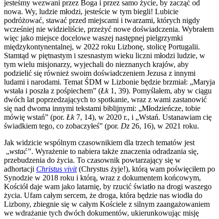
jesteśmy wezwani przez Boga i przez samo życie, by zacząć od
nowa. Wy, ludzie młodzi, jesteście w tym biegli! Lubicie
podróżować, stawać przed miejscami i twarzami, których nigdy
wcześniej nie widzieliście, przeżyć nowe doświadczenia. Wybrałem
więc jako miejsce docelowe waszej następnej pielgrzymki
międzykontynentalnej, w 2022 roku Lizbonę, stolicę Portugalii.
Stamtąd w piętnastym i szesnastym wieku liczni młodzi ludzie, w
tym wielu misjonarzy, wyjechali do nieznanych krajów, aby
podzielić się również swoim doświadczeniem Jezusa z innymi
ludami i narodami. Temat ŚDM w Lizbonie będzie brzmiał: „Maryja
wstała i poszła z pośpiechem” (
Łk
1, 39). Pomyślałem, aby w ciągu
dwóch lat poprzedzających to spotkanie, wraz z wami zastanowić
się nad dwoma innymi tekstami biblijnymi: „Młodzieńcze, tobie
mówię wstań” (por.
Łk
7, 14), w 2020 r., i „Wstań. Ustanawiam cię
świadkiem tego, co zobaczyłeś” (por.
Dz
26, 16), w 2021 roku.
Jak widzicie wspólnym czasownikiem dla trzech tematów jest
„
wstać”
. Wyrażenie to nabiera także znaczenia odradzania się,
przebudzenia do życia. To czasownik powtarzający się w
adhortacji
Christus vivit
(Chrystus żyje!), którą wam poświęciłem po
Synodzie w 2018 roku i którą, wraz z dokumentem końcowym,
Kościół daje wam jako latarnię, by rzucić światło na drogi waszego
życia. Ufam całym sercem, że droga, która będzie nas wiodła do
Lizbony, zbiegnie się w całym Kościele z silnym zaangażowaniem
we wdrażanie tych dwóch dokumentów, ukierunkowując misję