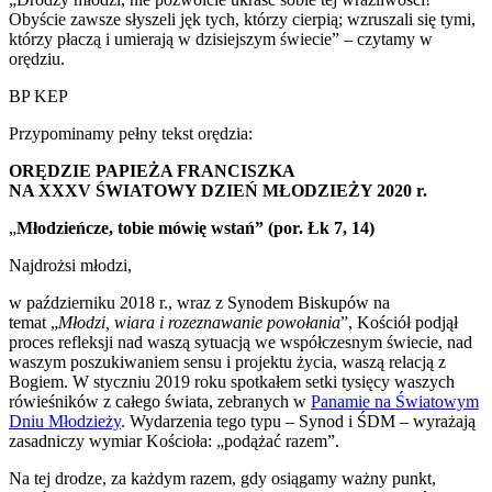
Obyście zawsze słyszeli jęk tych, którzy cierpią; wzruszali się tymi,
którzy płaczą i umierają w dzisiejszym świecie” – czytamy w
orędziu.
BP KEP
Przypominamy pełny tekst orędzia:
ORĘDZIE PAPIEŻA FRANCISZKA
NA XXXV ŚWIATOWY DZIEŃ MŁODZIEŻY 2020 r.
„
Młodzieńcze, tobie mówię wstań” (por. Łk 7, 14)
Najdrożsi młodzi,
w październiku 2018 r., wraz z Synodem Biskupów na
temat „
Młodzi, wiara i rozeznawanie powołania
”, Kościół podjął
proces refleksji nad waszą sytuacją we współczesnym świecie, nad
waszym poszukiwaniem sensu i projektu życia, waszą relacją z
Bogiem. W styczniu 2019 roku spotkałem setki tysięcy waszych
rówieśników z całego świata, zebranych w
Panamie na Światowym
Dniu Młodzieży
. Wydarzenia tego typu – Synod i ŚDM – wyrażają
zasadniczy wymiar Kościoła: „podążać razem”.
Na tej drodze, za każdym razem, gdy osiągamy ważny punkt,