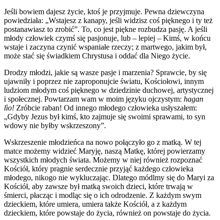
Jeśli bowiem dajesz życie, ktoś je przyjmuje. Pewna dziewczyna
powiedziała: „Wstajesz z kanapy, jeśli widzisz coś pięknego i ty też
postanawiasz to zrobić”. To, co jest piękne rozbudza pasję. A jeśli
młody człowiek czymś się pasjonuje, lub – lepiej – Kimś, w końcu
wstaje i zaczyna czynić wspaniałe rzeczy; z martwego, jakim był,
może stać się świadkiem Chrystusa i oddać dla Niego życie.
Drodzy młodzi, jakie są wasze pasje i marzenia? Sprawcie, by się
ujawniły i poprzez nie zaproponujcie światu, Kościołowi, innym
ludziom młodym coś pięknego w dziedzinie duchowej, artystycznej
i społecznej. Powtarzam wam w moim języku ojczystym:
hagan
lìo!
Zróbcie raban! Od innego młodego człowieka usłyszałem:
„Gdyby Jezus był kimś, kto zajmuje się swoimi sprawami, to syn
wdowy nie byłby wskrzeszony”.
Wskrzeszenie młodzieńca na nowo połączyło go z matką. W tej
matce możemy widzieć Maryję, naszą Matkę, której powierzamy
wszystkich młodych świata. Możemy w niej również rozpoznać
Kościół, który pragnie serdecznie przyjąć każdego człowieka
młodego, nikogo nie wykluczając. Dlatego módlmy się do Maryi za
Kościół, aby zawsze był matką swoich dzieci, które trwają w
śmierci, płacząc i modląc się o ich odrodzenie. Z każdym swym
dzieckiem, które umiera, umiera także Kościół, a z każdym
dzieckiem, które powstaje do życia, również on powstaje do życia.